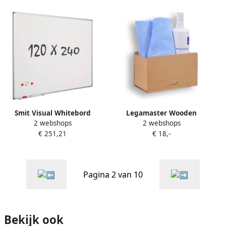
Smit Visual Whitebord
Legamaster Wooden
2 webshops
2 webshops
120x240 cm Softline profiel
magnetische accessoire
€ 251,21
€ 18,-
8mm gelakt staal wit
houder voor whiteboards
Pagina 2 van 10
Bekijk ook