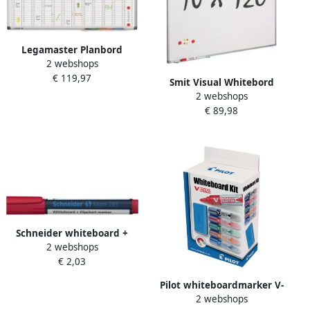
Legamaster Planbord
2 webshops
premium jaarplanner
€ 119,97
verticaal 60x90cm
Smit Visual Whitebord
2 webshops
90x120 cm Softline profiel
€ 89,98
8mm gelakt staal wit
Schneider whiteboard +
2 webshops
flipchart marker Maxx 293
€ 2,03
rood
Pilot whiteboardmarker V-
2 webshops
Board Master M medium 2