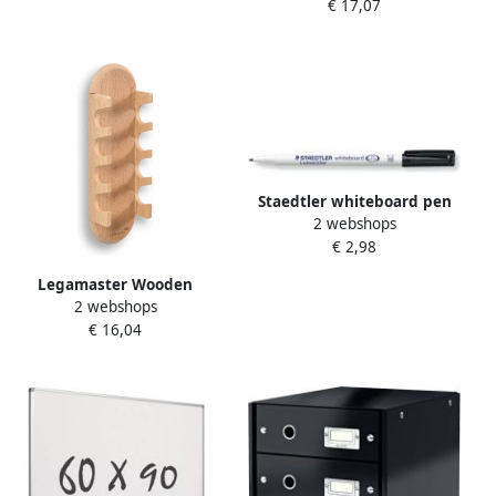
€ 17,07
3 mm etui met 5 stuks in
geassorteerde kleuren
Staedtler whiteboard pen
2 webshops
Lumocolor zwart 10 stuks
€ 2,98
Legamaster Wooden
2 webshops
magnetische markerhouder
€ 16,04
marker opbergsysteem
voor whiteboards