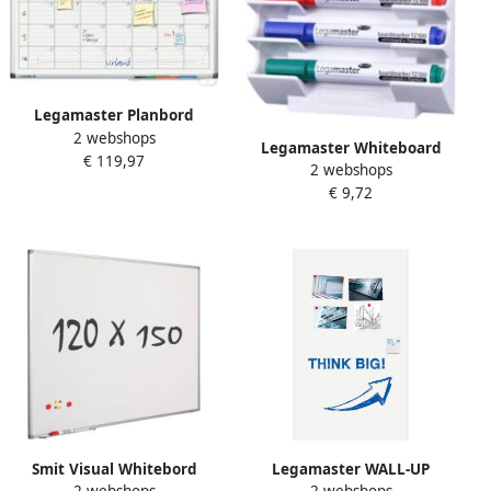
Legamaster Planbord
2 webshops
premium projectplanner
Legamaster Whiteboard
€ 119,97
60x90cm
2 webshops
stifthouder 122000
€ 9,72
magnetisch leeg
Smit Visual Whitebord
Legamaster WALL-UP