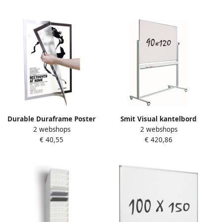
Durable Duraframe Poster
Smit Visual kantelbord
2 webshops
2 webshops
infokader A2 formaat Zilver
gelakt staal magnetisch
€ 40,55
€ 420,86
Magnetische sluiting
aluminium frame 120 x 90
cm