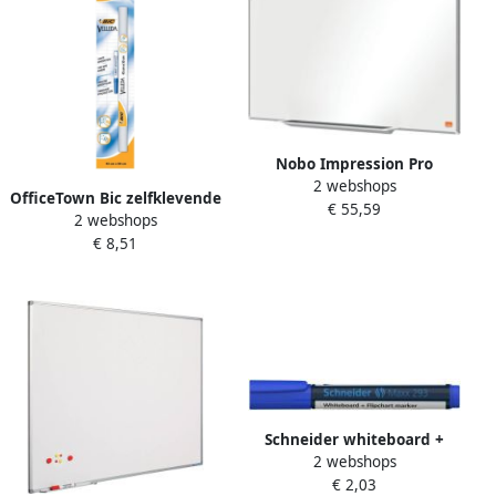
Nobo Impression Pro
2 webshops
Widescreen magnetisch
OfficeTown Bic zelfklevende
€ 55,59
whiteboard Nano Clean
2 webshops
rollen (whiteboard vellen)
stalen oppervlak ft 71 x 40
€ 8,51
Velled ft 45 x 50 cm
cm
Schneider whiteboard +
2 webshops
flipchart marker Maxx 293
€ 2,03
blauw