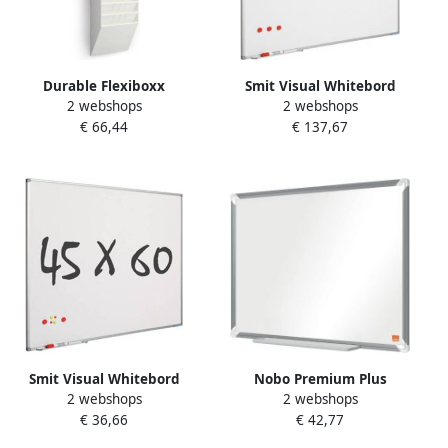
Durable Flexiboxx
Smit Visual Whitebord
2 webshops
2 webshops
folderhouder 104 5 x 34 8 x
100x150 cm Softline profiel
€ 66,44
€ 137,67
9 5 cm Wit 12 liggende A4
8mm gelakt staal wit
vakken
Smit Visual Whitebord
Nobo Premium Plus
2 webshops
2 webshops
45x60 cm Softline profiel
magnetisch whiteboard
€ 36,66
€ 42,77
8mm gelakt staal wit
gelakt staal ft 60 x 45 cm