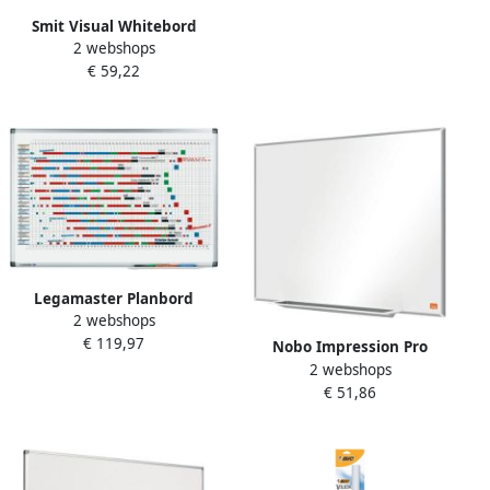
Smit Visual Whitebord
2 webshops
120x200 cm Softline profiel
€ 59,22
8mm emailstaal wit
Legamaster Planbord
2 webshops
premium jaar 53 weken
€ 119,97
60x90cm
Nobo Impression Pro
2 webshops
magnetisch whiteboard
€ 51,86
gelakt staal ft 60 x 45 cm