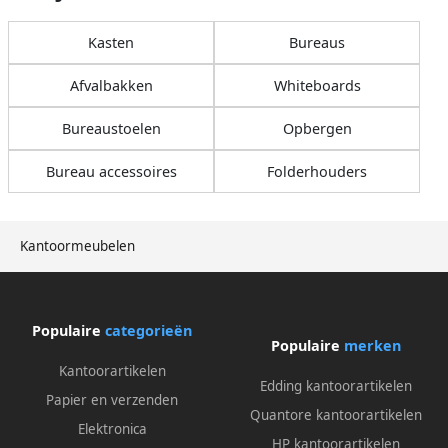
Kasten
Bureaus
Afvalbakken
Whiteboards
Bureaustoelen
Opbergen
Bureau accessoires
Folderhouders
Kantoormeubelen
Populaire
categorieën
Populaire
merken
Kantoorartikelen
Edding kantoorartikelen
Papier en verzenden
Quantore kantoorartikelen
Elektronica
HP kantoorartikelen