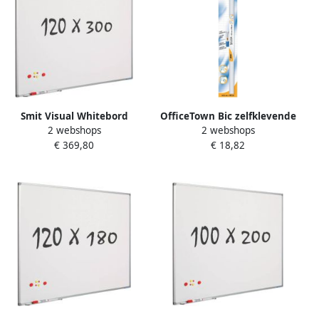
Smit Visual Whitebord
OfficeTown Bic zelfklevende
2 webshops
2 webshops
120x300 cm Softline profiel
rollen (whiteboard vellen)
€ 369,80
€ 18,82
8mm gelakt staal wit
Velled ft 67 x 100 cm