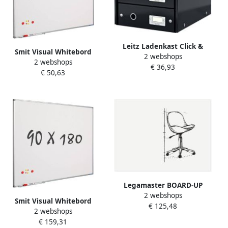
Leitz Ladenkast Click &
Smit Visual Whitebord
2 webshops
Store WOW 3 laden
2 webshops
60x90 cm Softline profiel
€ 36,93
gerecycled karton zwart
€ 50,63
8mm gelakt staal wit
Legamaster BOARD-UP
2 webshops
frameloos whiteboard
Smit Visual Whitebord
€ 125,48
75x100 cm
2 webshops
90x180 cm Softline profiel
€ 159,31
8mm gelakt staal wit