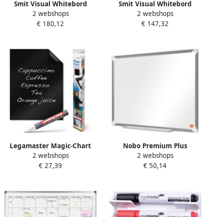
Smit Visual Whitebord
Smit Visual Whitebord
2 webshops
2 webshops
120x180 cm Softline profiel
Softline profiel 8mm gelakt
€ 180,12
€ 147,32
8mm gelakt staal wit
staal wit 100x200 cm
Legamaster Magic-Chart
Nobo Premium Plus
2 webshops
2 webshops
blackboard folie ft 60 x 80
magnetisch whiteboard
€ 27,39
€ 50,14
cm zwart rol van 25 vel
emaille ft 60 x 45 cm