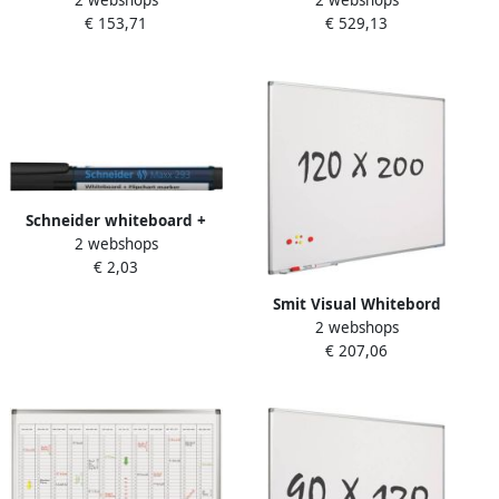
2 webshops
2 webshops
120x150 cm Softline profiel
frameloos whiteboard
€ 153,71
€ 529,13
8mm gelakt staal wit
whiteboardwand paneel
200x119 5 cm
Schneider whiteboard +
2 webshops
flipchart marker Maxx 293
€ 2,03
zwart
Smit Visual Whitebord
2 webshops
120x200 cm Softline profiel
€ 207,06
8mm gelakt staal wit