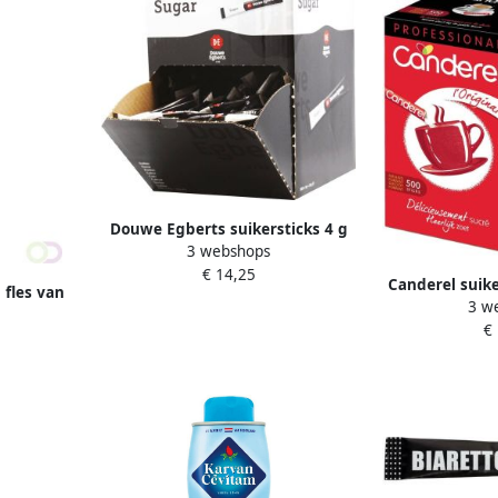
Douwe Egberts suikersticks 4 g
3 webshops
doos van 500 stuks
€ 14,25
Canderel suike
 fles van
3 w
van 5
vruchten
€