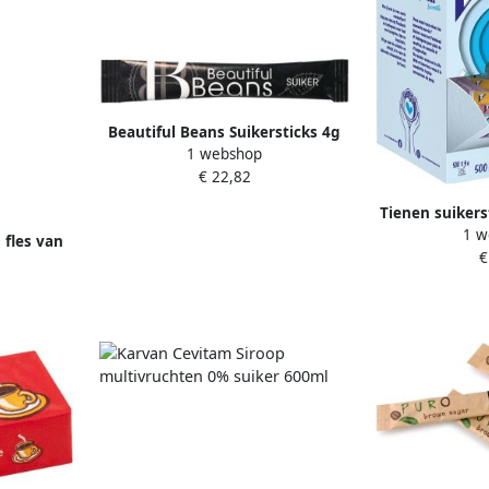
Beautiful Beans Suikersticks 4g
1 webshop
1000 stuks
€ 22,82
Tienen suikers
1 w
500
 fles van
€
amboos