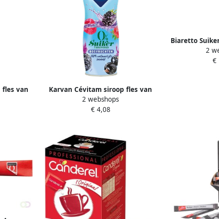
Biaretto Suike
2 w
s
€
 fles van
Karvan Cévitam siroop fles van
2 webshops
rdbei
60 cl 0% suiker bosvruchten
€ 4,08