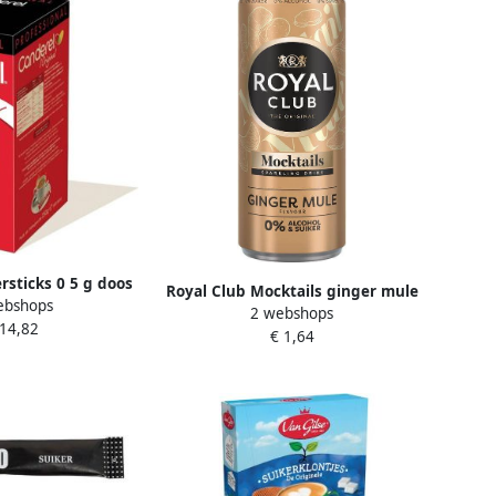
rsticks 0 5 g doos
Royal Club Mocktails ginger mule
ebshops
00 stuks
2 webshops
0% suiker en alcohol blik 250 ml
 14,82
€ 1,64