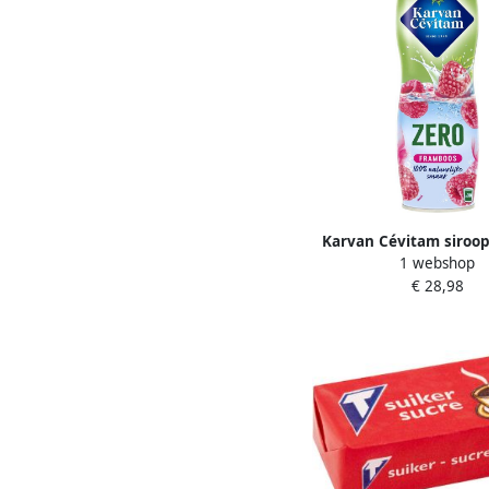
Karvan Cévitam siroop
1 webshop
60 cl 0% suiker fr
€ 28,98