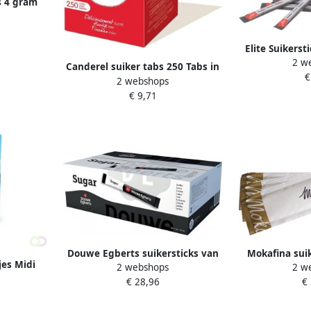
s 4 gram
Elite Suikerst
2 w
Canderel suiker tabs 250 Tabs in
€
2 webshops
individuele zakjes 250 X 85 mg
€ 9,71
tablet
Douwe Egberts suikersticks van
Mokafina suik
jes Midi
2 webshops
2 w
4 g doos van 900 stuks
doos van
€ 28,96
€