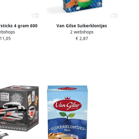
rsticks 4 gram 600
Van Gilse Suikerklontjes
ebshops
2 webshops
tuks
Standaard 1000gram
 11,05
€ 2,87