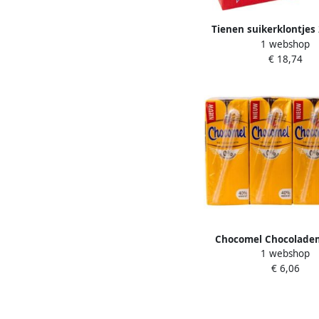
Tienen suikerklontjes 
1 webshop
doos van 1000 st
€ 18,74
Chocomel Chocolade
1 webshop
toegevoegd suiker
€ 6,06