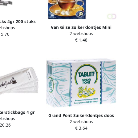
icks 4gr 200 stuks
Van Gilse Suikerklontjes Mini
ebshops
2 webshops
500gram
 5,70
€ 1,48
erstickbags 4 gr
Grand Pont Suikerklontjes doos
ebshops
 1000 stuks
2 webshops
van 1 kg
 20,26
€ 3,64