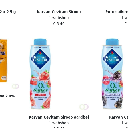
2 x 2 5 g
Karvan Cevitam Siroop
Puro suiker
1 webshop
1 w
uks
multivruchten 0% suiker 600ml
rietsuiker 3
€ 5,40
€
s
melk 0%
 20cl
Karvan Cevitam Siroop aardbei
Karvan Ce
1 webshop
1 w
0% suiker 600ml
bosvruchten 