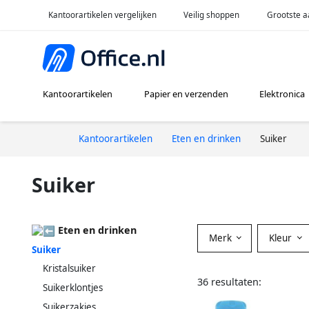
Kantoorartikelen vergelijken
Veilig shoppen
Grootste a
Kantoorartikelen
Papier en verzenden
Elektronica
Kantoorartikelen
Eten en drinken
Suiker
Suiker
Eten en drinken
Merk
Kleur
Suiker
Kristalsuiker
36 resultaten:
Suikerklontjes
Suikerzakjes