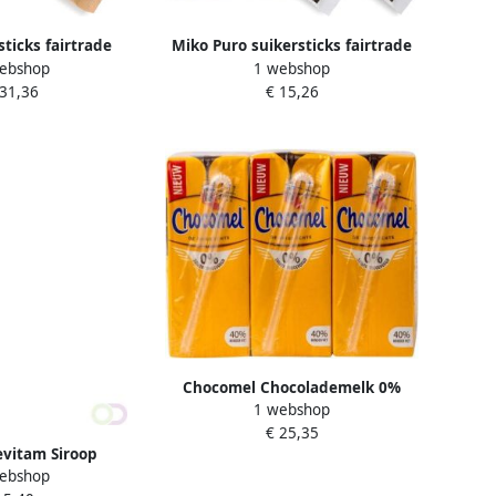
sticks fairtrade
Miko Puro suikersticks fairtrade
ebshop
1 webshop
 g pak doos 1000
kristalsuiker 5 g doos van 500
 31,36
€ 15,26
tuks
stuks
Chocomel Chocolademelk 0%
1 webshop
toegevoegd suiker 20cl
€ 25,35
vitam Siroop
ebshop
0% suiker 600ml