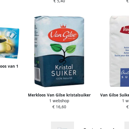
€ 5,40
€
doos van 1
Merkloos Van Gilse kristalsuiker
Van Gilse Suik
1 webshop
1 w
pak van 1 kg
15
€ 16,60
€