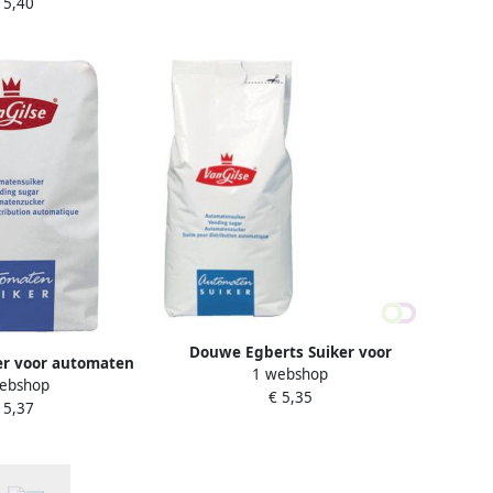
 5,40
Douwe Egberts Suiker voor
er voor automaten
1 webshop
automaten 1500gram
ebshop
00gram
€ 5,35
 5,37