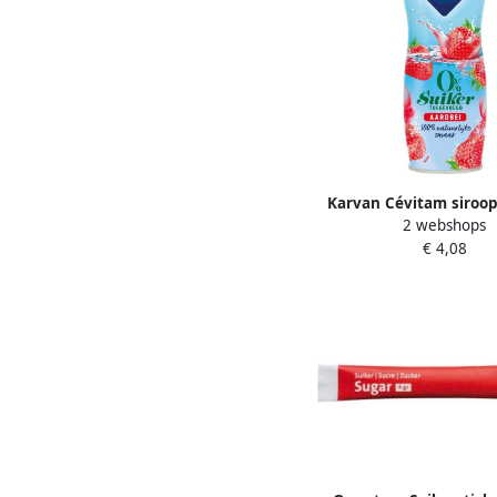
Karvan Cévitam siroop
2 webshops
60 cl 0% suiker aa
€ 4,08