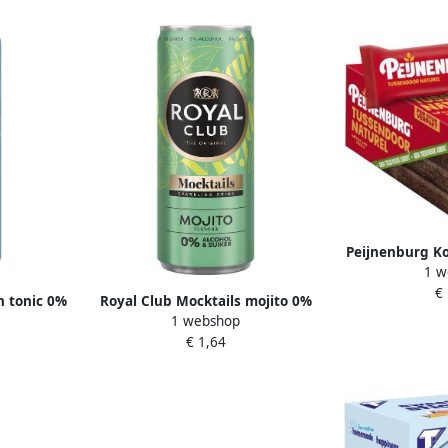
Peijnenburg Ko
1 w
toegevoegde
€
n tonic 0%
Royal Club Mocktails mojito 0%
1 webshop
k 250 ml
suiker en alcohol blik 250 ml
€ 1,64