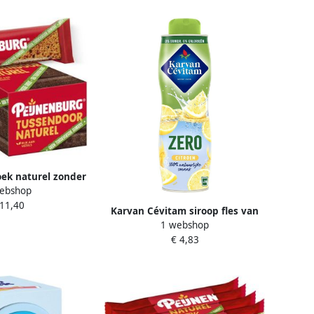
ek naturel zonder
ebshop
 suiker 27 gram
 11,40
Karvan Cévitam siroop fles van
1 webshop
60 cl 0% suiker citroen
€ 4,83