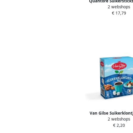
Quantore Suikerstick
2 webshops
1000 stuks
€ 17,79
Van Gilse Suikerklont
2 webshops
750gram
€ 2,20