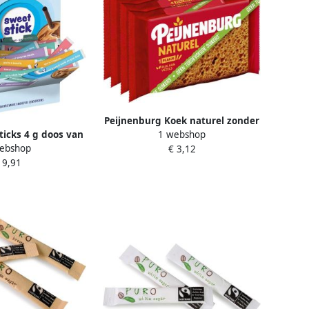
Peijnenburg Koek naturel zonder
ticks 4 g doos van
1 webshop
toegevoegde suiker 4-pack
ebshop
 stuks
€ 3,12
 9,91