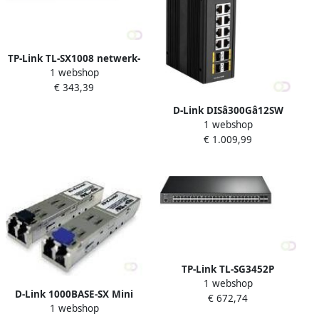
TP-Link TL-SX1008 netwerk-
1 webshop
switch Unmanaged 10G
€ 343,39
Ethernet (100 1000 10000)
Zwart (TL-SX1008)
D-Link DISâ300Gâ12SW
1 webshop
Managed L2 Gigabit
€ 1.009,99
Ethernet (10 100 1000)
Zwart (DIS-300G-12SW)
TP-Link TL-SG3452P
1 webshop
netwerk-switch Managed
D-Link 1000BASE-SX Mini
€ 672,74
L2 L2 Gigabit Ethernet (10
1 webshop
Gigabit Interface Converter
100 1000) Power over