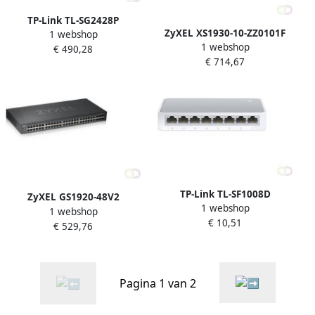
TP-Link TL-SG2428P
ZyXEL XS1930-10-ZZ0101F
1 webshop
netwerk-switch Gigabit
1 webshop
netwerk-switch Managed
€ 490,28
Ethernet (10 100 1000)
€ 714,67
L3 10G Ethernet (100 1000
Power over Ethernet (PoE)
10000) Zwart (XS1930-10-
Zwart (TL-SG2428P)
ZZ0101F)
TP-Link TL-SF1008D
ZyXEL GS1920-48V2
1 webshop
Unmanaged Fast Ethernet
1 webshop
Managed Gigabit Ethernet
€ 10,51
(10 100) Wit (TL-SF1008D
€ 529,76
(10 100 1000) Zwart
V11)
(GS1920-48V2-EU0101F)
Pagina 1 van 2