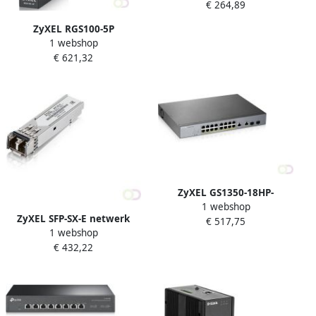
€ 264,89
L2 Geen Zwart (TL-SX3008F)
ZyXEL RGS100-5P
1 webshop
Unmanaged L2 Gigabit
€ 621,32
Ethernet (10 100 1000)
Power over Ethernet (PoE)
Zwart (RGS100-5P-ZZ0101F)
ZyXEL GS1350-18HP-
1 webshop
EU0101F netwerk-switch
ZyXEL SFP-SX-E netwerk
€ 517,75
Managed L2 Gigabit
1 webshop
transceiver module Vezel-
Ethernet (10 100 1000)
€ 432,22
optiek 1000 Mbit s 850 nm
Power over Ethernet (PoE)
(SFP-SX-E-ZZBD01F)
Grijs (GS1350-18HP