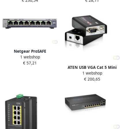
€ 230,54
€ 28,11
NETWERK DOME 4 MP
1000) Wit (GS208-100PES)
ZWART
Netgear ProSAFE
1 webshop
Unmanaged Plus Switch
€ 57,21
GS108E 8 Gigabit Ethernet
ATEN USB VGA Cat 5 Mini
poorten (GS108E-300PES)
1 webshop
KVM Verlenger (1280 x
€ 200,65
1024@100m) (CE100-AT-G)