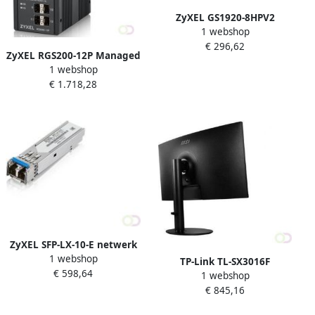
ZyXEL GS1920-8HPV2
1 webshop
Managed Gigabit Ethernet
€ 296,62
(10 100 1000) Power over
ZyXEL RGS200-12P Managed
Ethernet (PoE) Zwart
1 webshop
L2 Gigabit Ethernet (10 100
(GS1920-8HPV2-EU0101F)
€ 1.718,28
1000) Power over Ethernet
(PoE) Zwart (RGS200-12P-
ZZ0101F)
ZyXEL SFP-LX-10-E netwerk
1 webshop
transceiver module Vezel-
TP-Link TL-SX3016F
€ 598,64
optiek 1000 Mbit s 1310 nm
1 webshop
netwerk-switch Managed
(SFP-LX-10-E-ZZBD01F)
€ 845,16
L2 L2 Geen Zwart (TL-
SX3016F)