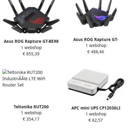
Asus ROG Rapture GT-
Asus ROG Rapture GT-BE98
1 webshop
AXE16000 draadloze router
1 webshop
draadloze router 10 Gigabit
€ 488,46
10 Gigabit Ethernet Tri-
€ 855,39
Ethernet Quad-band (2.4
band (2 4 GHz 5 GHz 6 GHz)
GHz 5 GHz-1 5 GHz-2 6 GHz)
Zwart
Zwart
Teltonika RUT200
APC mini UPS CP12036LI
1 webshop
IndustriÃÂle LTE WiFi
1 webshop
Noodstroomvoeding 12Vdc
€ 354,17
Router Set
€ 62,57
36W Li-ion beschermt Wifi
Routers IP cameras etc