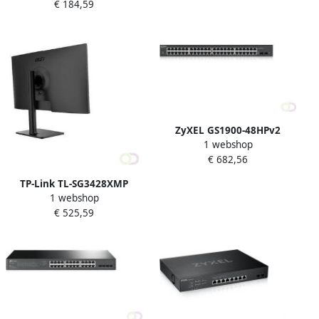
€ 184,59
switchcomponent (DEM-
Ethernet (PoE) Zwart (TL-
312GT2)
SG3452P)
ZyXEL GS1900-48HPv2
1 webshop
Managed L2 Gigabit
€ 682,56
Ethernet (10 100 1000)
Power over Ethernet (PoE)
TP-Link TL-SG3428XMP
Zwart (GS190048HPV2-
1 webshop
netwerk-switch Managed
EU0101F)
€ 525,59
L2 Gigabit Ethernet (10 100
1000) Power over Ethernet
(PoE) Zwart (TL-SG3428XMP)