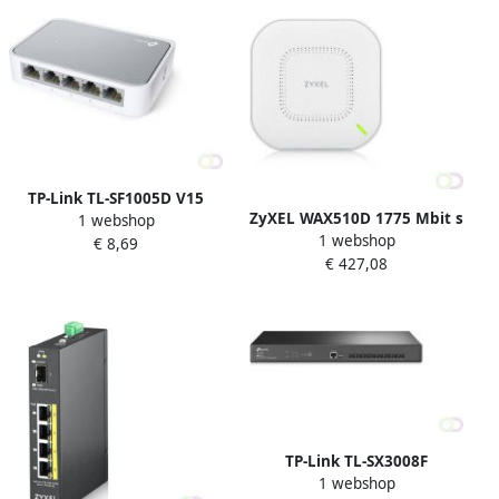
TP-Link TL-SF1005D V15
ZyXEL WAX510D 1775 Mbit s
1 webshop
netwerk-switch Managed
1 webshop
Wit Power over Ethernet
€ 8,69
Fast Ethernet (10 100) Wit
€ 427,08
(PoE) (WAX510D-EU0101F)
(TL-SF1005D V15)
TP-Link TL-SX3008F
1 webshop
netwerk-switch Managed