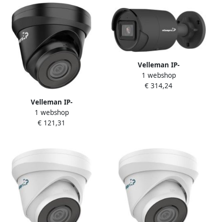
Velleman IP-
1 webshop
NETWERKCAMERA VAST
€ 314,24
NETWERK CILINDRISCH 8
MP ZWART
Velleman IP-
1 webshop
NETWERKCAMERA VAST
€ 121,31
NETWERK DOME 4 MP
ZWART