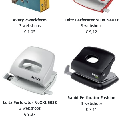
Avery Zweckform
Leitz Perforator 5008 NeXXt
3 webshops
3 webshops
Versterkingsringen 3508
metaal 30 vel rood
€ 1,05
€ 9,12
13Mm 500stuks wit
Rapid Perforator Fashion
Leitz Perforator NeXXt 5038
3 webshops
Eco 20 vel zwart
3 webshops
2-gaats 16vel grijs
€ 7,11
€ 9,37