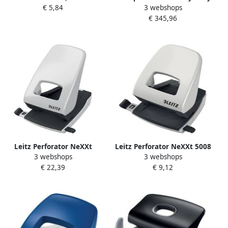
€ 5,84
3 webshops
perforator 5180
5182 perforator 5182
€ 345,96
Leitz Perforator NeXXt
Leitz Perforator NeXXt 5008
3 webshops
3 webshops
archief metaal 40 vel grijs
2-gaats 30vel grijs
€ 22,39
€ 9,12