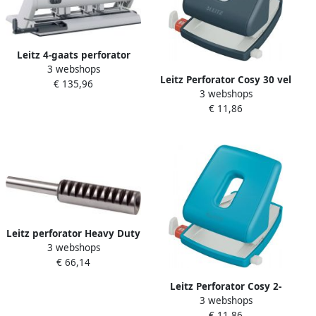
Leitz 4-gaats perforator
3 webshops
Heavy Duty 5114 perforator
Leitz Perforator Cosy 30 vel
€ 135,96
3 webshops
fluweel grijs
€ 11,86
Leitz perforator Heavy Duty
3 webshops
5182 stans (1 stuk)
€ 66,14
Leitz Perforator Cosy 2-
3 webshops
gaats 30vel blauw
€ 11,86