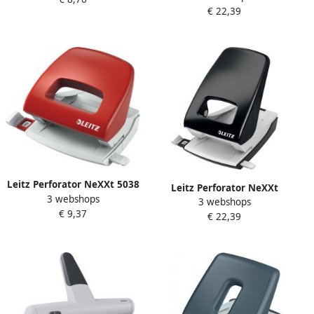
€ 22,39
Leitz Perforator NeXXt 5038
Leitz Perforator NeXXt
3 webshops
2 gaats 16vel rood
3 webshops
archief metaal 40 vel zwart
€ 9,37
€ 22,39