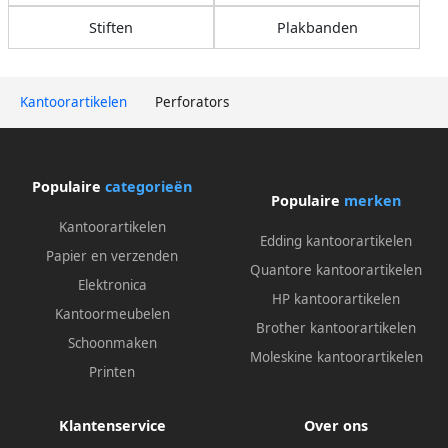
Stiften
Plakbanden
Kantoorartikelen
Perforators
Populaire
categorieën
Populaire
merken
Kantoorartikelen
Edding kantoorartikelen
Papier en verzenden
Quantore kantoorartikelen
Elektronica
HP kantoorartikelen
Kantoormeubelen
Brother kantoorartikelen
Schoonmaken
Moleskine kantoorartikelen
Printen
Klantenservice
Over ons