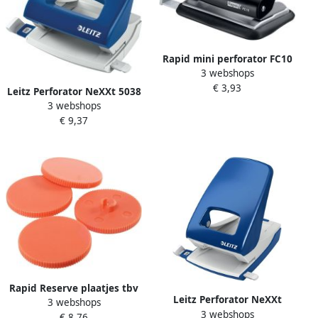
Rapid mini perforator FC10
3 webshops
2-gaats 10 blad zwart
€ 3,93
Leitz Perforator NeXXt 5038
3 webshops
2 gaats 16vel blauw
€ 9,37
Rapid Reserve plaatjes tbv
Leitz Perforator NeXXt
3 webshops
perforator HDC150 10 stuks
3 webshops
archief metaal 40 vel blauw
€ 8,76