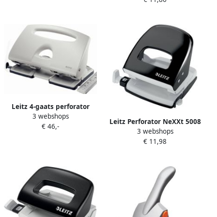
Leitz 4-gaats perforator
3 webshops
5012: perforeert 25 blad
Leitz Perforator NeXXt 5008
€ 46,-
3 webshops
2-gaats 30vel zwart blister
€ 11,98