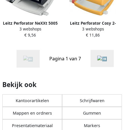
Leitz Perforator NeXXt 5005
Leitz Perforator Cosy 2-
3 webshops
3 webshops
2-gaats 25vel zwart
gaats 30vel geel
€ 9,56
€ 11,86
Pagina 1 van 7
Bekijk ook
Kantoorartikelen
Schrijfwaren
Mappen en ordners
Gummen
Presentatiemateriaal
Markers