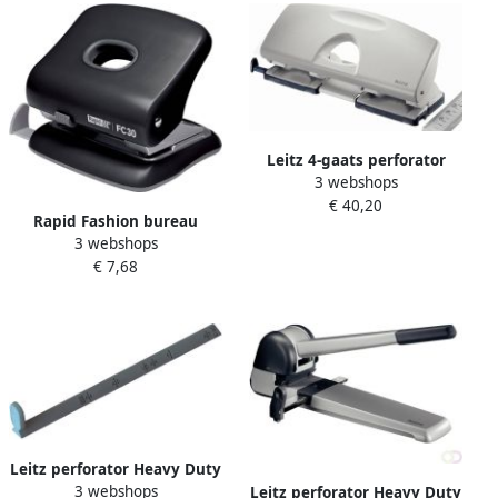
Leitz 4-gaats perforator
3 webshops
5022: perforeert 16 blad
€ 40,20
Rapid Fashion bureau
3 webshops
perforator FC30 2 gaats 30
€ 7,68
vel zwart
Leitz perforator Heavy Duty
3 webshops
5180 Aanleglat voor
Leitz perforator Heavy Duty