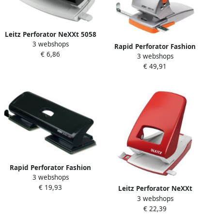
Leitz Perforator NeXXt 5058
3 webshops
2 gaats 10vel zwart
Rapid Perforator Fashion
€ 6,86
3 webshops
HDC65 heavy duty 65 vel
€ 49,91
zilver oranje
Rapid Perforator Fashion
3 webshops
FC20 4 gaats 20 vel zwart
€ 19,93
Leitz Perforator NeXXt
3 webshops
archief metaal 40 vel rood
€ 22,39