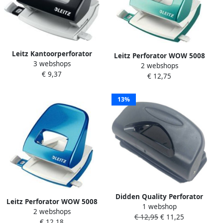
Leitz Kantoorperforator
Leitz Perforator WOW 5008
3 webshops
NeXXt klein 1 6 mm zwart
2 webshops
NeXXt metaal 30 vel
€ 9,37
€ 12,75
ijsblauw
13%
Didden Quality Perforator
Leitz Perforator WOW 5008
1 webshop
Small Zwart 88300
2 webshops
NeXXt metaal 30 vel blauw
€ 12,95
€ 11,25
€ 12,18