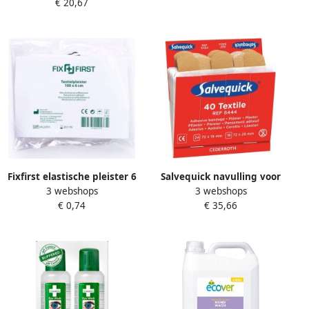
€ 20,67
Fixfirst elastische pleister 6
Salvequick navulling voor
3 webshops
3 webshops
cm x 1 m
pleisterautomaat elastische
€ 0,74
€ 35,66
pleisters pak van 6
navullingen