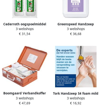
Cederroth oogspoelmiddel
Greenspeed Handzeep
3 webshops
3 webshops
500 ml pak van 2 stuks
Ecover navulflacon 5l
€ 31,54
€ 36,68
Boomgaard Verbandkoffer
Tork Handzeep S4 foam mild
3 webshops
3 webshops
A5 met klem ft 40 x 30 x 15
geparfumeerd 1000ml
€ 47,69
€ 16,92
cm
520501