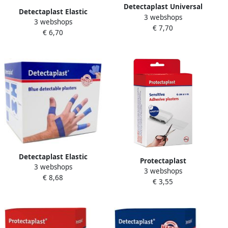
Detectaplast Universal
Detectaplast Elastic
3 webshops
pleister assorti afmetingen
3 webshops
textielpleister ft 19 x 72
€ 7,70
pak van 100 stuks
€ 6,70
mm pak van 100 stuks
Detectaplast Elastic
Protectaplast
3 webshops
textielpleister assorti
3 webshops
Waterafstotende bruine
€ 8,68
afmetingen pak van 100
€ 3,55
pleisters assorti 20 stuks
stuks