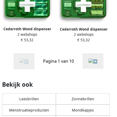
Cederroth Wond dispenser
Cederroth Wond dispenser
2 webshops
Salvequick blauw
2 webshops
Salvequick
€ 53,32
€ 53,32
Pagina 1 van 10
Bekijk ook
Leesbrillen
Zonnebrillen
Menstruatieproducten
Mondkapjes