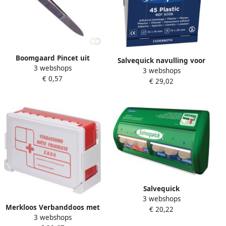
Boomgaard Pincet uit
Salvequick navulling voor
3 webshops
roestvrij staal 9 cm
3 webshops
pleisterautomaat plastic
€ 0,57
€ 29,02
pleisters pak van 6
navullingen
Salvequick
3 webshops
pleisterautomaat inclusief
Merkloos Verbanddoos met
€ 20,22
45 plastic pleisters en 40
3 webshops
muurbevestiging
elastische pleisters