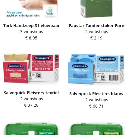
Tork Handzeep S1 vloeibaar
Papstar Tandenstoker Pure
3 webshops
2 webshops
mild geparfurmeerd
per stuk verpakt dispenser
€ 8,95
€ 2,19
parelwit 1000ml 420501
Ã 1000 stuks hout
Salvequick Pleisters textiel
Salvequick Pleisters blauw
2 webshops
extra groot 6x 21 stuks
2 webshops
detectabel mix 6x 30 stuks
€ 37,28
€ 68,71