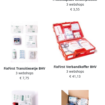
3 webshops
assorti afmetingen pak van
€ 3,55
20 stuks
FixFirst Verbandkoffer BHV
FixFirst Transitiesetje BHV
3 webshops
norm 2021 volgens oranje
3 webshops
norm 2016 naar BHV norm
€ 41,13
kruis
€ 7,75
2021