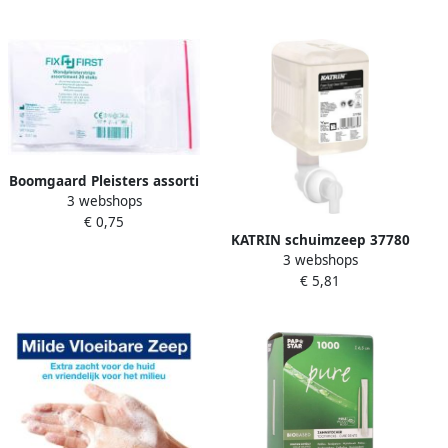
Boomgaard Pleisters assorti
3 webshops
afmetingen pak van 20
€ 0,75
stuks
KATRIN schuimzeep 37780
3 webshops
Clean flacon van 500 ml
€ 5,81