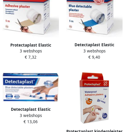
Detectaplast Elastic
Protectaplast Elastic
3 webshops
textielpleister ft 6 cm x 5 m
3 webshops
textielpleister ft 6 cm x 5 m
€ 9,40
op rol
€ 7,32
op rol
Detectaplast Elastic
3 webshops
textielpleister ft 180 x 20
€ 13,06
mm pak van 100 stuks
Protectaplast kinderpleister