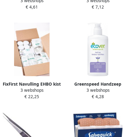
3 webshops
3 webshops
pleisters assortiment van
wikkelpleister ft 180 x 20
€ 4,61
€ 7,12
40 stuks
mm pak van 100 stuks
FixFirst Navulling EHBO kist
Greenspeed Handzeep
3 webshops
3 webshops
verbandtrommel A Toolpak
Ecover zonder pomp 250ml
€ 22,25
€ 4,28
compleet