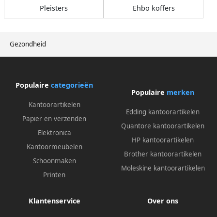
Pleisters
Ehbo koffers
Gezondheid
Populaire
categorieën
Populaire
merken
Kantoorartikelen
Edding kantoorartikelen
Papier en verzenden
Quantore kantoorartikelen
Elektronica
HP kantoorartikelen
Kantoormeubelen
Brother kantoorartikelen
Schoonmaken
Moleskine kantoorartikelen
Printen
Klantenservice
Over ons