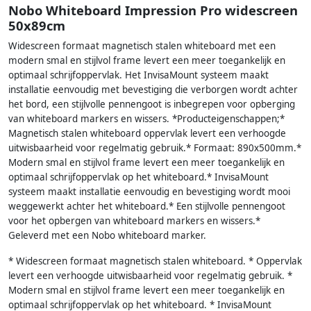
Nobo Whiteboard Impression Pro widescreen
50x89cm
Widescreen formaat magnetisch stalen whiteboard met een
modern smal en stijlvol frame levert een meer toegankelijk en
optimaal schrijfoppervlak. Het InvisaMount systeem maakt
installatie eenvoudig met bevestiging die verborgen wordt achter
het bord, een stijlvolle pennengoot is inbegrepen voor opberging
van whiteboard markers en wissers. *Producteigenschappen;*
Magnetisch stalen whiteboard oppervlak levert een verhoogde
uitwisbaarheid voor regelmatig gebruik.* Formaat: 890x500mm.*
Modern smal en stijlvol frame levert een meer toegankelijk en
optimaal schrijfoppervlak op het whiteboard.* InvisaMount
systeem maakt installatie eenvoudig en bevestiging wordt mooi
weggewerkt achter het whiteboard.* Een stijlvolle pennengoot
voor het opbergen van whiteboard markers en wissers.*
Geleverd met een Nobo whiteboard marker.
* Widescreen formaat magnetisch stalen whiteboard. * Oppervlak
levert een verhoogde uitwisbaarheid voor regelmatig gebruik. *
Modern smal en stijlvol frame levert een meer toegankelijk en
optimaal schrijfoppervlak op het whiteboard. * InvisaMount