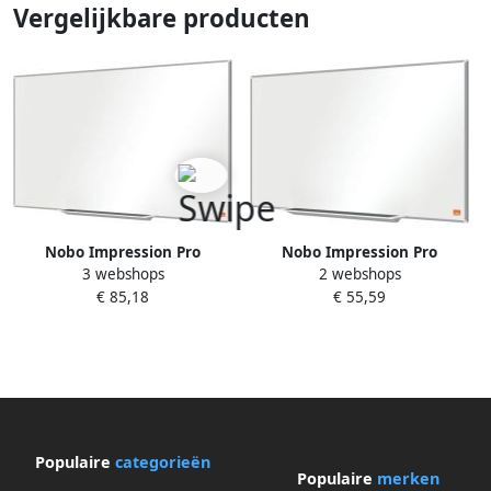
Vergelijkbare producten
Nobo Impression Pro
Nobo Impression Pro
3 webshops
2 webshops
Widescreen magnetisch
Widescreen magnetisch
€ 85,18
€ 55,59
whiteboard emaille ft 89 x 50
whiteboard Nano Clean
cm
stalen oppervlak ft 71 x 40
cm
Populaire
categorieën
Populaire
merken