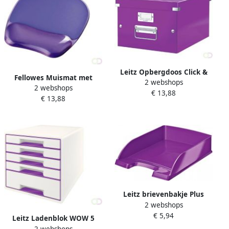
Leitz Opbergdoos Click &
Fellowes Muismat met
2 webshops
Store WOW middel
2 webshops
polssteun Crystals gel
€ 13,88
gerecycled karton
€ 13,88
transparant paars
281x200x370mm paars
Leitz brievenbakje Plus
2 webshops
5226 WOW paars
€ 5,94
Leitz Ladenblok WOW 5
2 webshops