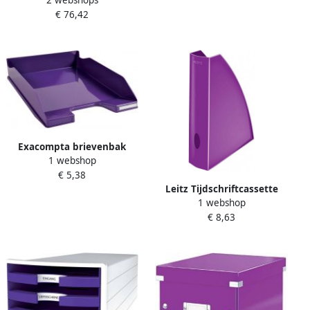
laden wit paars
€ 76,42
Exacompta brievenbak
1 webshop
Iderama Midi Combo paars
€ 5,38
Leitz Tijdschriftcassette
1 webshop
5277 WOW paars
€ 8,63