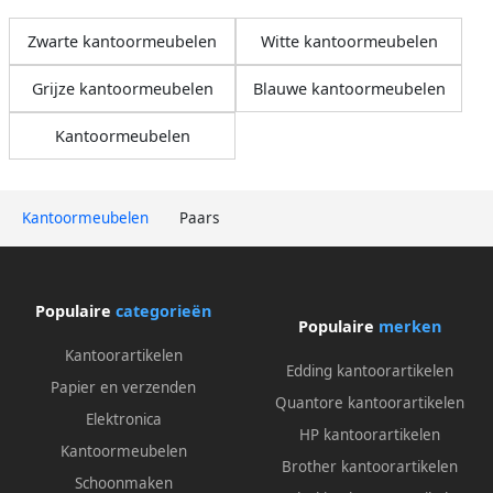
Zwarte kantoormeubelen
Witte kantoormeubelen
Grijze kantoormeubelen
Blauwe kantoormeubelen
Kantoormeubelen
Kantoormeubelen
Paars
Populaire
categorieën
Populaire
merken
Kantoorartikelen
Edding kantoorartikelen
Papier en verzenden
Quantore kantoorartikelen
Elektronica
HP kantoorartikelen
Kantoormeubelen
Brother kantoorartikelen
Schoonmaken