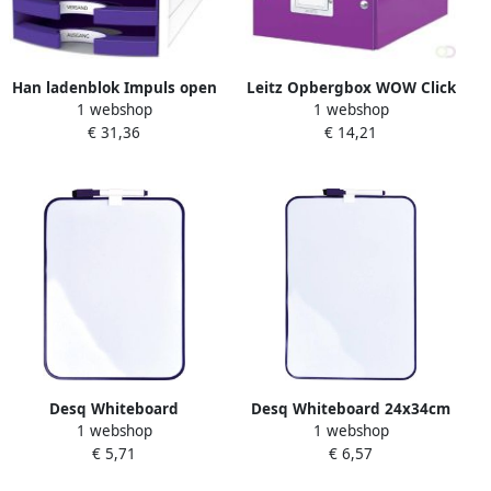
Han ladenblok Impuls open
Leitz Opbergbox WOW Click
1 webshop
1 webshop
laden Trend Colour paars
&amp Store
€ 31,36
€ 14,21
200x148x250mm paars
Desq Whiteboard
Desq Whiteboard 24x34cm
1 webshop
1 webshop
21.5x28cm + marker paars
+ marker paars profiel
€ 5,71
€ 6,57
profiel