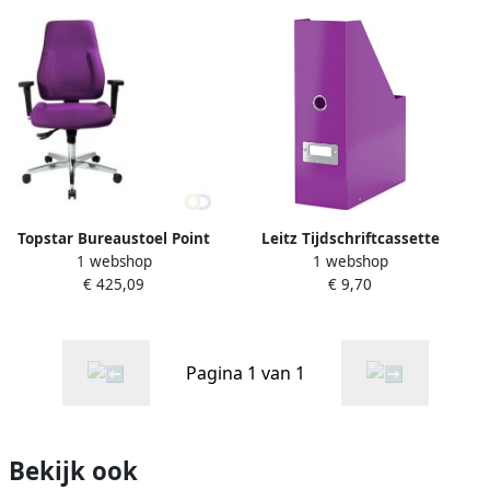
Topstar Bureaustoel Point
Leitz Tijdschriftcassette
1 webshop
1 webshop
91 paars
WOW Click en Store
€ 425,09
€ 9,70
95x310x245 paar
Pagina 1 van 1
Bekijk ook