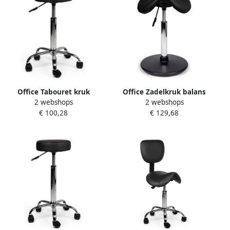
Office Tabouret kruk
Office Zadelkruk balans
2 webshops
2 webshops
standaard met gasveer
standaard zwart
€ 100,28
€ 129,68
harde wielen zw