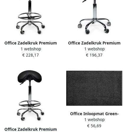
Office Zadelkruk Premium
Office Zadelkruk Premium
1 webshop
1 webshop
standaard met voetring
laag zonder voetring harde
€ 228,17
€ 196,37
harde wielen zw
wielen zw
Office Inloopmat Green-
1 webshop
Horse Indoor Pro 85x120cm
€ 56,69
zwart
Office Zadelkruk Premium