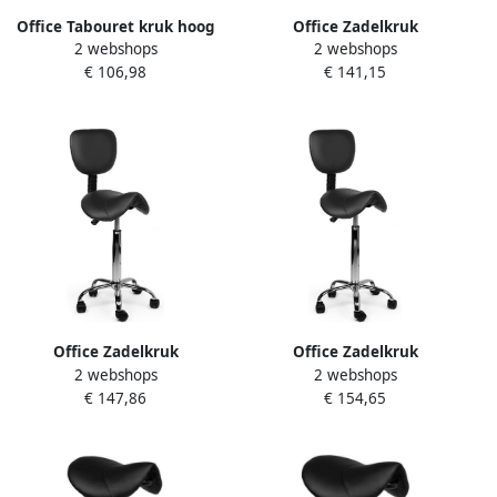
Office Tabouret kruk hoog
Office Zadelkruk
2 webshops
2 webshops
met gasveer harde wielen
rugleuning laag harde
€ 106,98
€ 141,15
zw
wielen zw
Office Zadelkruk
Office Zadelkruk
2 webshops
2 webshops
rugleuning medium harde
rugleuning hoog harde
€ 147,86
€ 154,65
wielen zw
wielen zw