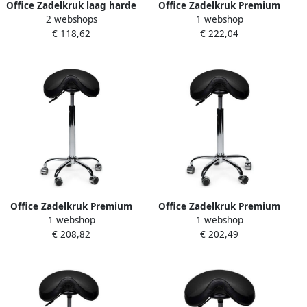
Office Zadelkruk laag harde
Office Zadelkruk Premium
2 webshops
1 webshop
wielen zw
laag met voetring harde
€ 118,62
€ 222,04
wielen zw
Office Zadelkruk Premium
Office Zadelkruk Premium
1 webshop
1 webshop
hoog zonder voetring harde
standaard zonder voetring
€ 208,82
€ 202,49
wielen zw
harde wielen zw