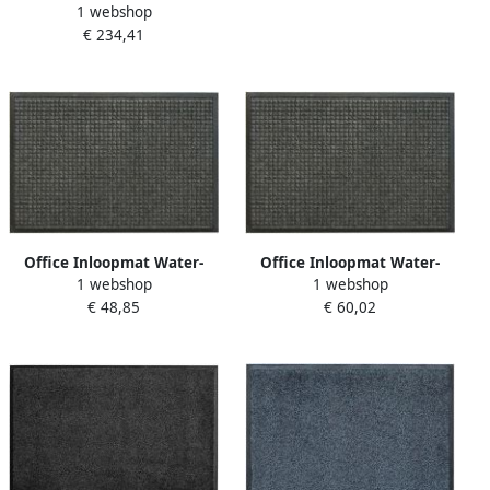
1 webshop
hoog met voetring harde
€ 234,41
wielen zw
Office Inloopmat Water-
Office Inloopmat Water-
1 webshop
1 webshop
Horse Outdoor Pro
Horse Outdoor Pro
€ 48,85
€ 60,02
85x120cm zwart
85x150cm zwart