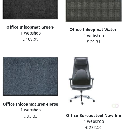
Office Inloopmat Green-
Office Inloopmat Water-
1 webshop
Horse Indoor Pro
1 webshop
Horse Outdoor Pro 60x90cm
€ 109,99
115x175cm zwart
€ 29,31
zwart
Office Inloopmat Iron-Horse
1 webshop
Light Indoor Pro 115x175cm
Office Bureaustoel New Inn
€ 93,33
graniet
1 webshop
zwart
€ 222,56