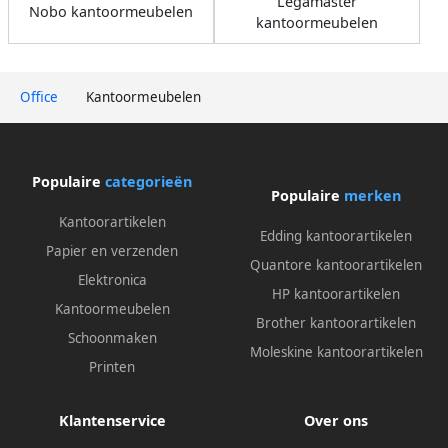
Legamaster
Nobo kantoormeubelen
kantoormeubelen
Office
Kantoormeubelen
Populaire
categorieën
Populaire
merken
Kantoorartikelen
Edding kantoorartikelen
Papier en verzenden
Quantore kantoorartikelen
Elektronica
HP kantoorartikelen
Kantoormeubelen
Brother kantoorartikelen
Schoonmaken
Moleskine kantoorartikelen
Printen
Klantenservice
Over ons