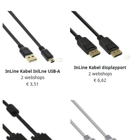
InLine Kabel displayport
InLine Kabel InlLne USB-A
2 webshops
4K60HZ M-M 1.5 meter
2 webshops
mini-B 2.0 platte kabel 2
€ 6,62
zwart
€ 3,51
meter zwart