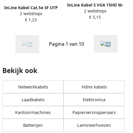
InLine Kabel S VGA 15HD M-
InLine Kabel Cat.5e SF UTP
2 webshops
M 2 meter beige en grijs
2 webshops
1.5 meter grijs
€ 5,15
€ 1,23
Pagina 1 van 10
Bekijk ook
Netwerkkabels
Hdmi kabels
Laadkabels
Elektronica
Kantoormachines
Papierversnipperaars
Batterijen
Lamineerhoezen