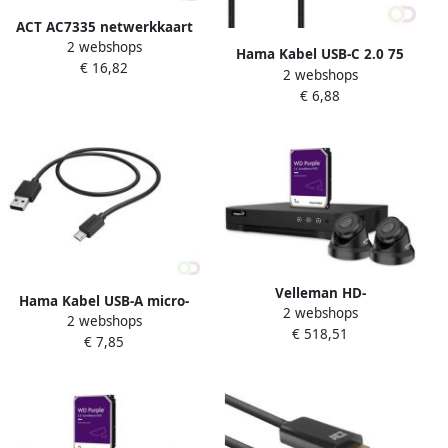
ACT AC7335 netwerkkaart
2 webshops
Ethernet 1000 Mbit s
Hama Kabel USB-C 2.0 75
€ 16,82
(AC7335)
2 webshops
meter
€ 6,88
Velleman HD-
Hama Kabel USB-A micro-
2 webshops
videobewakingsset met 2x
2 webshops
USB 2.0 1 meter zwart
€ 518,51
zwarte IP-camera's 4-
€ 7,85
kanaals PoE
netwerkrecorder (nvr) &
20m CAT6 kabels 1TB harde
schijf uitbrei