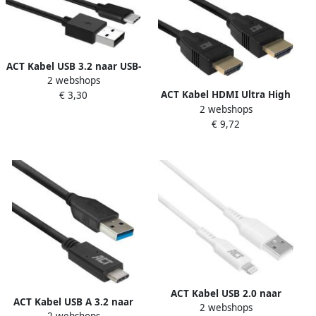
ACT Kabel USB 3.2 naar USB-
2 webshops
C laad -en data 1 meter
ACT Kabel HDMI Ultra High
€ 3,30
2 webshops
Speed 2 meter
€ 9,72
ACT Kabel USB 2.0 naar
ACT Kabel USB A 3.2 naar
2 webshops
Lightning laad -en data 2
2 webshops