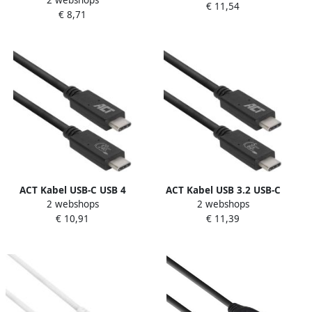
USB-C 1 meter
€ 11,54
meter
€ 8,71
ACT Kabel USB-C USB 4
ACT Kabel USB 3.2 USB-C
2 webshops
2 webshops
20Gbps Thunderbolt3 1
USB-IF gecertificeerd 2
€ 10,91
€ 11,39
meter
meter