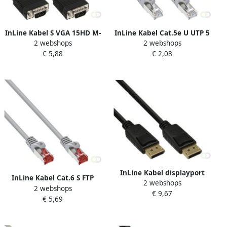
InLine Kabel S VGA 15HD M-
InLine Kabel Cat.5e U UTP 5
2 webshops
2 webshops
M 2 meter zwart
meter grijs
€ 5,88
€ 2,08
InLine Kabel displayport
InLine Kabel Cat.6 S FTP
2 webshops
4K60HZ M-M 3 meter zwart
2 webshops
koper 5 meter grijs
€ 9,67
€ 5,69