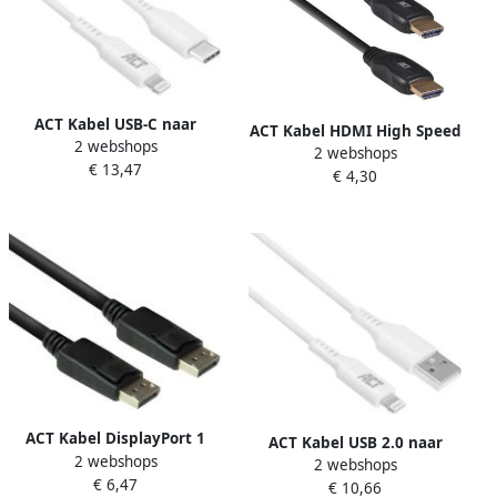
ACT Kabel USB-C naar
ACT Kabel HDMI High Speed
2 webshops
Lightning laad -en data 1
2 webshops
type 1.4 1.5 meter
€ 13,47
meter
€ 4,30
ACT Kabel DisplayPort 1
ACT Kabel USB 2.0 naar
2 webshops
meter zwart
2 webshops
Lightning laad -en data 1
€ 6,47
€ 10,66
meter