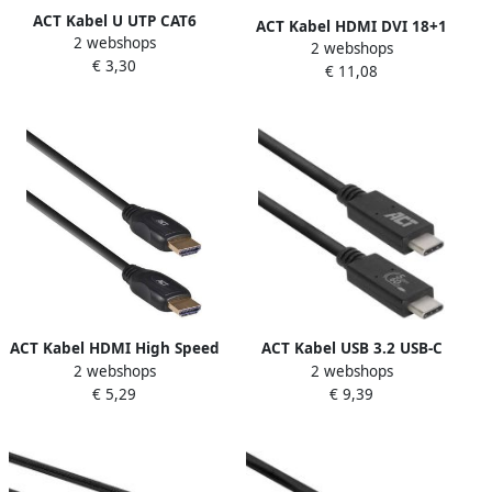
ACT Kabel U UTP CAT6
ACT Kabel HDMI DVI 18+1
2 webshops
patchkabel RJ45 Grijs 0.25
2 webshops
pin M M zwart 2 meter
€ 3,30
meter
€ 11,08
ACT Kabel HDMI High Speed
ACT Kabel USB 3.2 USB-C
2 webshops
2 webshops
type 1.4 2.5 meter
USB-IF gecertificeerd 1
€ 5,29
€ 9,39
meter