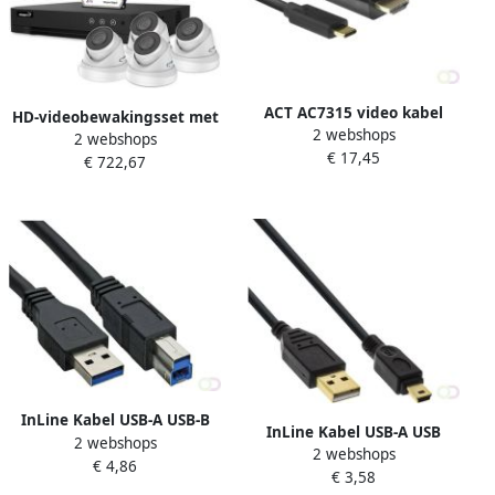
ACT AC7315 video kabel
HD-videobewakingsset met
2 webshops
adapter 2 m USB Type-C
2 webshops
2 witte IP-camera's 4-
€ 17,45
HDMI Type A (Standaard)
€ 722,67
kanaals PoE
Zwart (AC7315)
netwerkrecorder (NVR) &
20m CAT6 kabels inclusief
3TB harde schijf
InLine Kabel USB-A USB-B
InLine Kabel USB-A USB
2 webshops
3.0 M 1.5 meter zwart
2 webshops
mini-B 2.0 M 5pin 2 meter
€ 4,86
€ 3,58
zwart