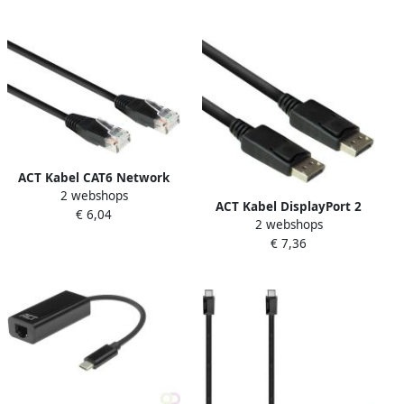
ACT Kabel CAT6 Network
2 webshops
koper 5 meter zwart
ACT Kabel DisplayPort 2
€ 6,04
2 webshops
meter zwart
€ 7,36