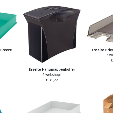
;Breeze
Esselte Bri
2 w
oen
ro
€
Esselte Hangmappenkoffer
2 webshops
Vivida zwart
€ 31,22