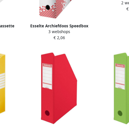
2 w
b
€
cassette
Esselte Archiefdoos Speedbox
3 webshops
A4 wit
100x250x350mm wit
€ 2,06