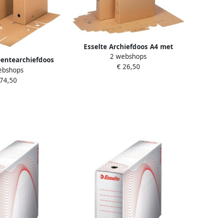
Esselte Archiefdoos A4 met
2 webshops
bedrukking bruin
entearchiefdoos
€ 26,50
ebshops
 haakjes bruin
 74,50