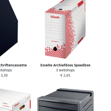
schriftencassette
Esselte Archiefdoos Speedbox
ebshops
3 webshops
uwbaar A4 zwart
150x250x350mm wit
 3,39
€ 2,65