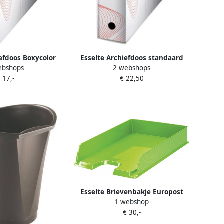
iefdoos Boxycolor
Esselte Archiefdoos standaard
ebshops
2 webshops
2x250mm wit
100mm 352x250 wit
 17,-
€ 22,50
Esselte Brievenbakje Europost
1 webshop
Vivida groen
€ 30,-