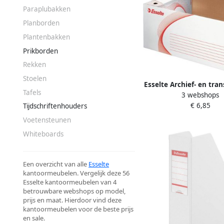
Paraplubakken
Planborden
Plantenbakken
Prikborden
Rekken
Stoelen
Esselte Archief- en tra
Tafels
3 webshops
met deksel 560x265x3
€ 6,85
Tijdschriftenhouders
Voetensteunen
Whiteboards
Een overzicht van alle
Esselte
kantoormeubelen. Vergelijk deze 56
Esselte kantoormeubelen van 4
betrouwbare webshops op model,
prijs en maat. Hierdoor vind deze
kantoormeubelen voor de beste prijs
en sale.