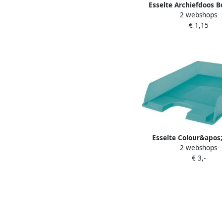
Esselte Archiefdoos B
2 webshops
80mm 352x250mm 
€ 1,15
Esselte Colour&apos
2 webshops
brievenbakje bl
€ 3,-