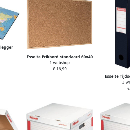
rlegger
 40x53 cm
Esselte Prikbord standaard 60x40
1 webshop
cm kurk
€ 16,99
Esselte Tijd
3 w
VIVIDA opvo
€