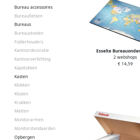
Bureau accessoires
Bureaufietsen
Bureaus
Bureaustoelen
Folderhouders
Kantoordecoratie
Esselte Bureauonde
2 webshops
Europost wereldkaart
Kantoorverlichting
€ 14,59
Kapstokken
Kasten
Klokken
Kluizen
Krukken
Matten
Monitorarmen
Monitorstandaarden
Opbergen