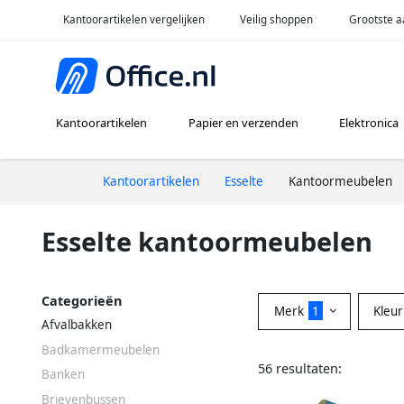
Kantoorartikelen vergelijken
Veilig shoppen
Grootste a
Kantoorartikelen
Papier en verzenden
Elektronica
Kantoorartikelen
Esselte
Kantoormeubelen
Esselte kantoormeubelen
Categorieën
Merk
1
Kleu
Afvalbakken
Badkamermeubelen
56 resultaten:
Banken
Brievenbussen