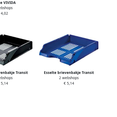
te VIVIDA
ebshops
ssette ft A4 karton
 4,02
roen
venbakje Transit
Esselte brievenbakje Transit
ebshops
2 webshops
wart
blauw
 5,14
€ 5,14