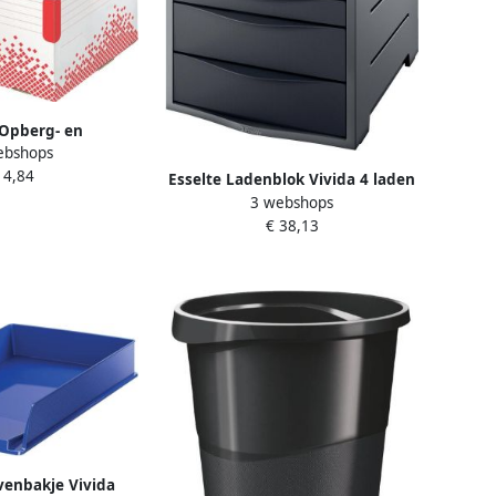
 Opberg- en
ebshops
doos Speedbox
 4,84
x334mm wit
Esselte Ladenblok Vivida 4 laden
3 webshops
zwart
€ 38,13
evenbakje Vivida