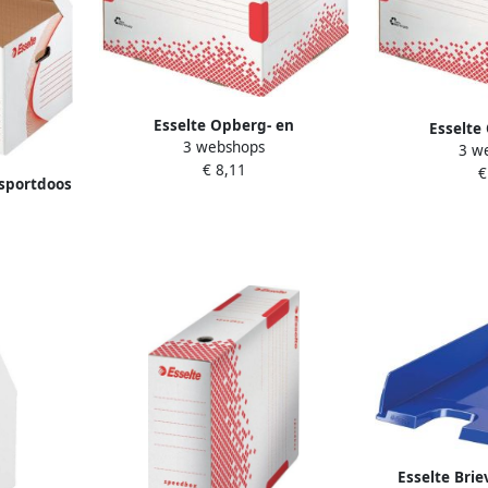
Esselte Opberg- en
Esselte
3 webshops
transportdoos Speedbox
3 w
transport
€ 8,11
367x263x325mm wit
€
392x301
nsportdoos
80mm wit
Esselte Bri