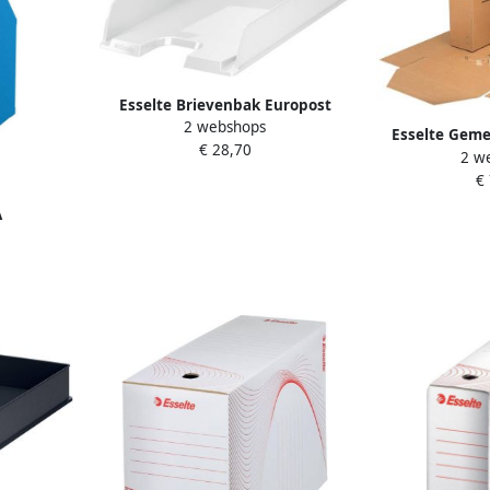
Esselte Brievenbak Europost
2 webshops
Vivida A4 wit
Esselte Geme
€ 28,70
2 w
folio met
€
A
 A4 karton