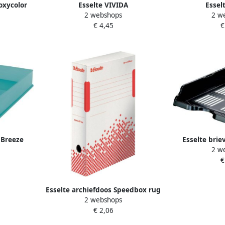
oxycolor
Esselte VIVIDA
Essel
2 webshops
2 w
geel
tijdschriftencassette ft A4 karton
tijdschriftenca
€ 4,45
€
rood
g
;Breeze
Esselte brie
2 w
auw
z
€
Esselte archiefdoos Speedbox rug
2 webshops
van 8 cm
€ 2,06