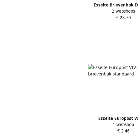
Esselte Brievenbak E
2 webshops
Vivida A4 zwar
€ 28,70
Esselte Europost V
1 webshop
brievenbak stand
€ 2,46