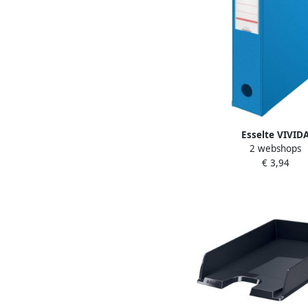
Esselte VIVID
2 webshops
tijdschriftencassette ft
€ 3,94
blauw