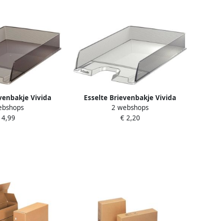
evenbakje Vivida
Esselte Brievenbakje Vivida
ebshops
2 webshops
okglas
transparant
 4,99
€ 2,20