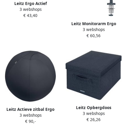
Leitz Ergo Actief
3 webshops
wiebelkussen met hoes
€ 43,40
grijs
Leitz Monitorarm Ergo
3 webshops
ruimtebesparend enkel
€ 60,56
donkergrijs
Leitz Opbergdoos
Leitz Actieve zitbal Ergo
3 webshops
gestoffeerd met deksel
3 webshops
75cm anti-rol donkergrijs
€ 26,26
285x203x380mm grijs 2 st
€ 90,-