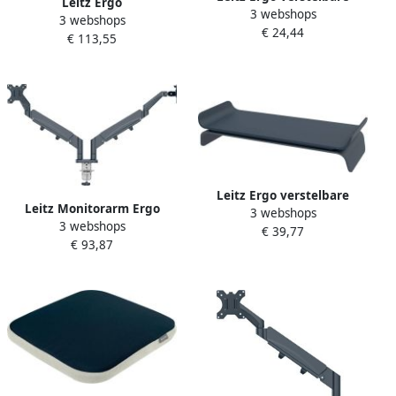
Leitz Ergo
3 webshops
toetsenbord polssteun grijs
3 webshops
ruimtebesparende
€ 24,44
€ 113,55
monitorarm dubbele arm
met 1 laptoparm grijs
Leitz Ergo verstelbare
Leitz Monitorarm Ergo
3 webshops
monitorstandaard
3 webshops
ruimtebesparend dubbel
€ 39,77
donkergrijs
€ 93,87
donkergrijs