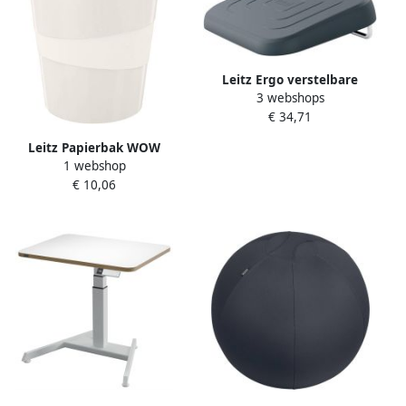
Leitz Ergo verstelbare
3 webshops
voetensteun 80 %
€ 34,71
gerecycleerd grijs
Leitz Papierbak WOW
1 webshop
15liter wit
€ 10,06