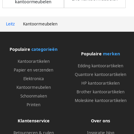
kantoormeubelen
Leitz
Kantoormeubelen
Populaire
categorieën
Populaire
merken
Kantoorartikelen
Edding kantoorartikelen
Papier en verzenden
Quantore kantoorartikelen
Elektronica
HP kantoorartikelen
Kantoormeubelen
Brother kantoorartikelen
Schoonmaken
Moleskine kantoorartikelen
Printen
Klantenservice
Over ons
Retourneren & ruilen
Inspiratie blog