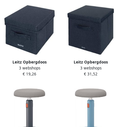
Leitz Opbergdoos
Leitz Opbergdoos
3 webshops
3 webshops
gestoffeerd met deksel
gestoffeerd met deksel
€ 19,26
€ 31,52
190x160x285mm grijs 2 st
330x325x380mm grijs 2 st