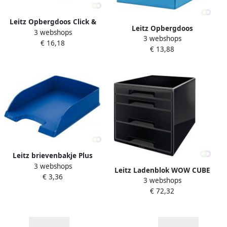
Leitz Opbergdoos Click &
Leitz Opbergdoos
3 webshops
Store WOW groot
3 webshops
Click&Store WOW middel
€ 16,18
350x188x450mm wit
€ 13,88
gerecycled karton
281x200x370mm blauw
Leitz brievenbakje Plus
3 webshops
5227 Standaard blauw
Leitz Ladenblok WOW CUBE
€ 3,36
3 webshops
A4 maxi 4 laden zwart
€ 72,32