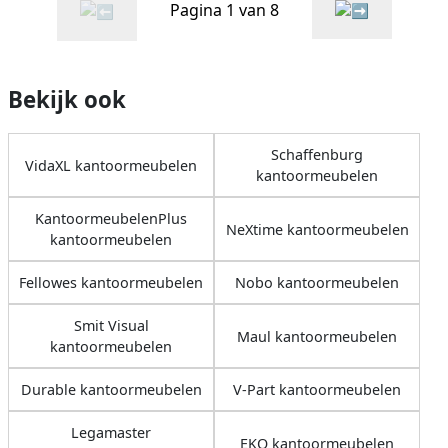
Pagina 1 van 8
Bekijk ook
Schaffenburg
VidaXL kantoormeubelen
kantoormeubelen
KantoormeubelenPlus
NeXtime kantoormeubelen
kantoormeubelen
Fellowes kantoormeubelen
Nobo kantoormeubelen
Smit Visual
Maul kantoormeubelen
kantoormeubelen
Durable kantoormeubelen
V-Part kantoormeubelen
Legamaster
EKO kantoormeubelen