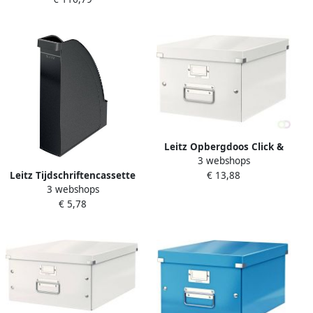
Leitz Opbergdoos Click &
3 webshops
Store WOW middel
€ 13,88
Leitz Tijdschriftencassette
gerecycled karton
3 webshops
plus A4 zwart
281x200x370mm wit
€ 5,78