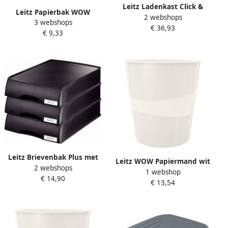
Leitz Ladenkast Click &
Leitz Papierbak WOW
2 webshops
Store WOW 3 laden
3 webshops
15liter zwart
€ 36,93
gerecycled karton zwart
€ 9,33
Leitz Brievenbak Plus met
Leitz WOW Papiermand wit
2 webshops
lade A4 maxi zwart
1 webshop
6 stuks
€ 14,90
€ 13,54