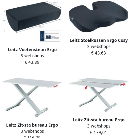
Leitz Stoelkussen Ergo Cosy
3 webshops
grijs
Leitz Voetensteun Ergo
€ 43,63
3 webshops
Cosy grijs
€ 43,89
Leitz Zit-sta bureau Ergo
Leitz Zit-sta bureau Ergo
3 webshops
Cosy met schuiflade
3 webshops
Cosy
€ 179,01
€ 116,79