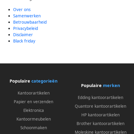
Over ons
Samenwerken
Betrouwbaarheid
Privacybeleid
Disclaimer
Black friday
Populaire
categorieën
Populaire
merken
Kantoorartikelen
Edding kantoorartikelen
Papier en verzenden
Quantore kantoorartikelen
Elektronica
HP kantoorartikelen
Kantoormeubelen
Brother kantoorartikelen
Schoonmaken
Moleskine kantoorartikelen