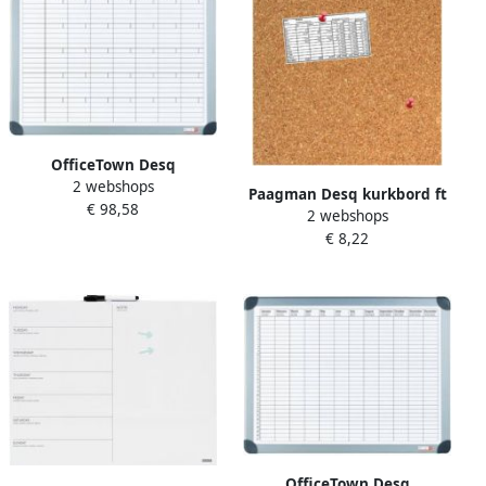
OfficeTown Desq
2 webshops
magnetische maandplanner
Paagman Desq kurkbord ft
€ 98,58
2 webshops
35 x 35 cm
€ 8,22
OfficeTown Desq