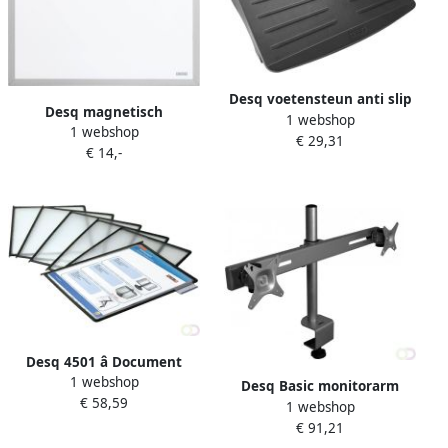
Desq voetensteun anti slip
Desq magnetisch
1 webshop
1 webshop
whiteboard ft 60 x 40 cm
€ 29,31
€ 14,-
Desq 4501 â Document
1 webshop
Display Panelen
Desq Basic monitorarm
€ 58,59
1 webshop
€ 91,21