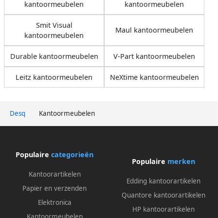
kantoormeubelen
kantoormeubelen
Smit Visual
Maul kantoormeubelen
kantoormeubelen
Durable kantoormeubelen
V-Part kantoormeubelen
Leitz kantoormeubelen
NeXtime kantoormeubelen
Desq
Kantoormeubelen
Populaire
categorieën
Populaire
merken
Kantoorartikelen
Edding kantoorartikelen
Papier en verzenden
Quantore kantoorartikelen
Elektronica
HP kantoorartikelen
Kantoormeubelen