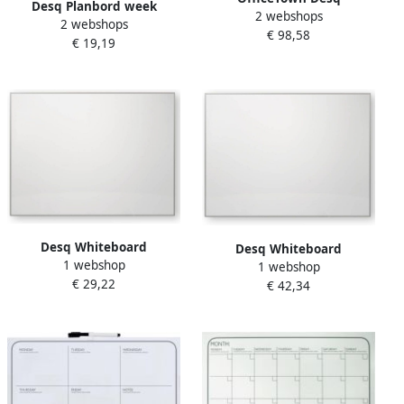
Desq Planbord week
2 webshops
magnetische jaarplanner
2 webshops
40x50cm randloos + marker
€ 98,58
€ 19,19
magnetisch
Desq Whiteboard
Desq Whiteboard
1 webshop
magnetisch ontwerp 45x60
1 webshop
magnetisch ontwerp 60x90
€ 29,22
cm
€ 42,34
cm