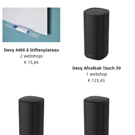
Desq 4490 â Stiftenplateau
2 webshops
voor Boards â Acryl â 31 cm
€ 15,84
Desq Afvalbak Touch 50
1 webshop
liter RVS zwart
€ 123,43