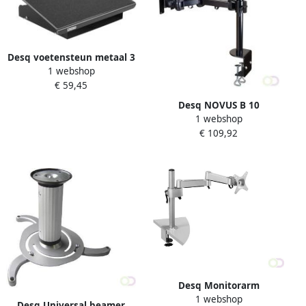
Desq voetensteun metaal 3
1 webshop
hoogte standen heavy duty
€ 59,45
zwart
Desq NOVUS B 10
1 webshop
Professional
€ 109,92
Desq Monitorarm
1 webshop
Bureaubladbevestiging
Desq Universal beamer