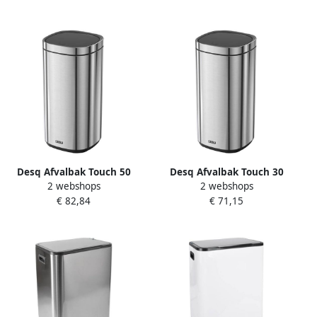
Desq Afvalbak Touch 50
Desq Afvalbak Touch 30
2 webshops
2 webshops
liter RVS zilver
liter RVS zilver
€ 82,84
€ 71,15