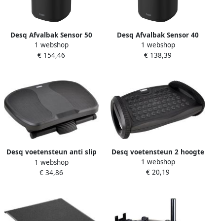
Desq Afvalbak Sensor 50
Desq Afvalbak Sensor 40
1 webshop
1 webshop
liter RVS zwart
liter RVS zwart
€ 154,46
€ 138,39
Desq voetensteun 2 hoogte
Desq voetensteun anti slip
1 webshop
standen schommel zwart
1 webshop
3 hoogte standen zwart
€ 20,19
€ 34,86