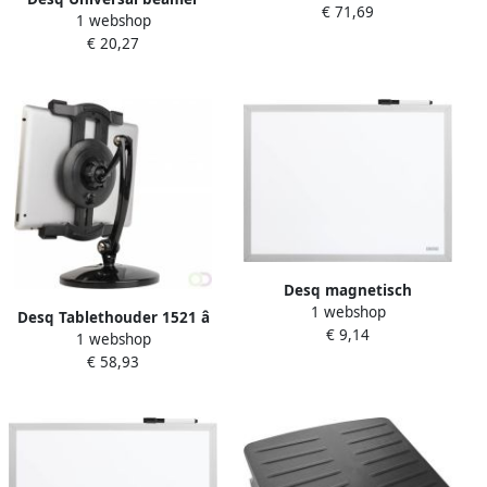
€ 71,69
1 webshop
ceiling bracket 1575 â
€ 20,27
Desq magnetisch
1 webshop
whiteboard ft 40 x 30 cm
Desq Tablethouder 1521 â
€ 9,14
1 webshop
Tafel en Muurbevestiging
€ 58,93