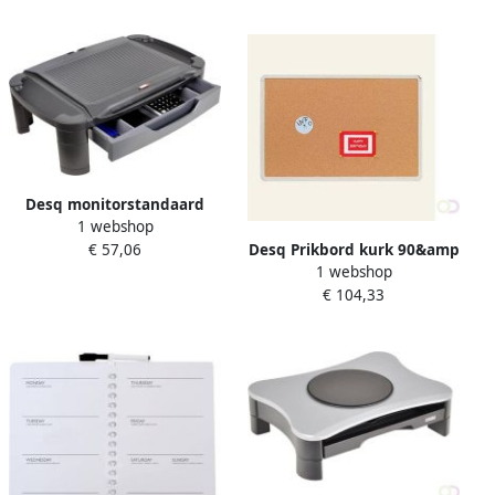
Desq monitorstandaard
1 webshop
Xlarge met lade zwart
Desq Prikbord kurk 90&amp
€ 57,06
1 webshop
#215120 cm &amp
€ 104,33
#8220Slimline&amp #8221