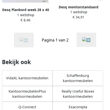
Desq monitorstandaard
Desq Planbord week 28 x 40
1 webshop
met draaiplateau en 2 lades
1 webshop
cm magnetisch
€ 34,91
zilver zwart
€ 8,46
Pagina 1 van 2
Bekijk ook
Schaffenburg
VidaXL kantoormeubelen
kantoormeubelen
KantoormeubelenPlus
Really Useful Boxes
kantoormeubelen
kantoormeubelen
Q-Connect
Exacompta