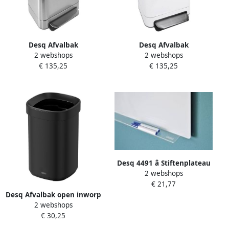
Desq Afvalbak
Desq Afvalbak
2 webshops
2 webshops
pedaalemmer 40 liter RVS
pedaalemmer 40 liter RVS
€ 135,25
€ 135,25
zilver
wit
Desq 4491 â Stiftenplateau
2 webshops
voor Boards â Acryl â 58 cm
€ 21,77
Desq Afvalbak open inworp
2 webshops
20 liter metaal zwart
€ 30,25