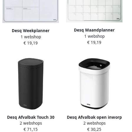
Desq Maandplanner
Desq Weekplanner
1 webshop
frameloos magnetisch
1 webshop
frameloos magnetisch
€ 19,19
40x50 cm wit
€ 19,19
40x50 cm wit
Desq Afvalbak Touch 30
Desq Afvalbak open inworp
2 webshops
2 webshops
liter RVS zwart
20 liter metaal wit
€ 71,15
€ 30,25