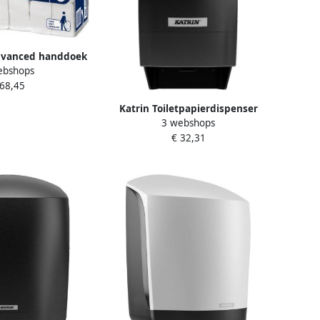
dvanced handdoek
ebshops
m H2 wit ft 25 5x21
 68,45
van 21 stuks
Katrin Toiletpapierdispenser
3 webshops
systeemrol duo zwart 77519
€ 32,31