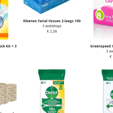
Kleenex Facial tissues 2-laags 100
3 webshops
vel wit 8827
€ 2,58
ck kit + 3
Greenspeed 
3 w
Caps unive
€