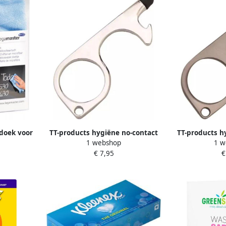
doek voor
TT-products hygiëne no-contact
TT-products h
1 webshop
1 w
k met 2
sleutelhanger zilver
sleutelhan
€ 7,95
€