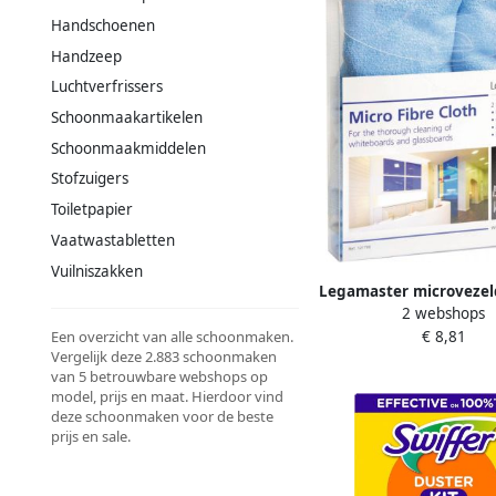
Handschoenen
Handzeep
Luchtverfrissers
Schoonmaakartikelen
Schoonmaakmiddelen
Stofzuigers
Toiletpapier
Vaatwastabletten
Vuilniszakken
Legamaster microvezel
2 webshops
whiteboard blauw pa
€ 8,81
Een overzicht van alle schoonmaken.
stuks
Vergelijk deze 2.883 schoonmaken
van 5 betrouwbare webshops op
model, prijs en maat. Hierdoor vind
deze schoonmaken voor de beste
prijs en sale.