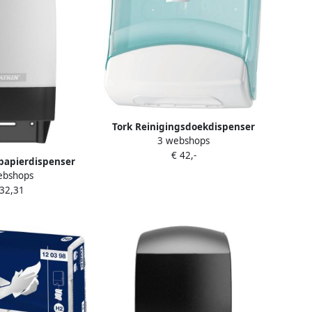
Tork Reinigingsdoekdispenser
3 webshops
W4 Performance wandmontage
€ 42,-
wit turqoise 654000
tpapierdispenser
ebshops
 duo wit 77496
 32,31