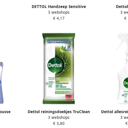
DETTOL Handzeep Sensitive
Dettol
3 webshops
3 w
antibacterieël 500ml refill
handzeepdispe
€ 4,17
€
bamboe autom
van
ousse
Dettol reiningsdoekjes TruClean
Dettol allesr
3 webshops
3 w
acon van
eucalyptus en limoen pak van 48
spray 
€ 3,80
€
stuks