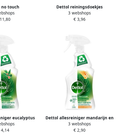
 no touch
Dettol reiningsdoekjes
ebshops
3 webshops
nser aloë vera en
antibacterieel oceaanfris pak van
 11,80
€ 3,96
atisch navulling
110 stuks
 250 ml
einiger eucalyptus
Dettol allesreiniger mandarijn en
ebshops
3 webshops
van 500 ml
citroenbloesem spray van 500 ml
 4,14
€ 2,90