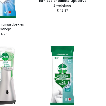
Tork papier toilette Optiserve
3 webshops
Coreless 2-laags 820 vellen
€ 43,87
systeem T7 wit pak van 24 rollen
nigingsdoekjes
ebshops
l Cleanser 72stuks
 4,25