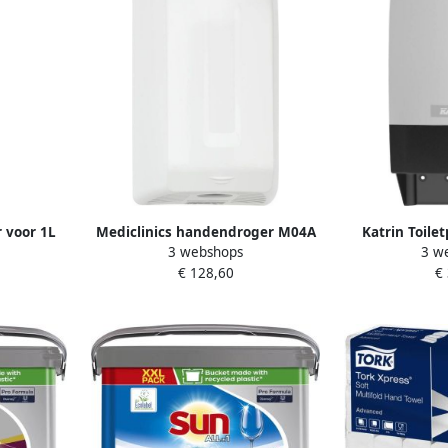
 voor 1L
Mediclinics handendroger M04A
Katrin Toile
3 webshops
3 w
n
automatisch kunststof wit
systeemrol
€ 128,60
€