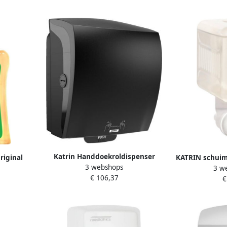
Katrin Handdoekroldispenser
iginal
KATRIN schuim
3 webshops
systeemrol zwart 82070
3 w
50ml
flacon 
€ 106,37
€