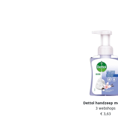
Dettol handzeep m
3 webshops
orchidee en vanille fl
€ 3,63
250 ml