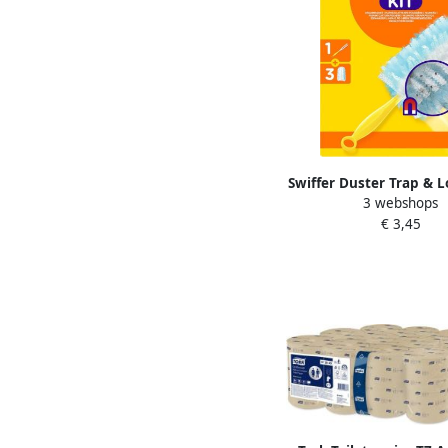
Swiffer Duster Trap & Lo
3 webshops
stofdoekjes
€ 3,45