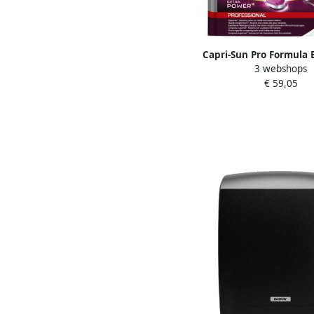
Capri-Sun Pro Formula E
3 webshops
in-one vaatwastablett
€ 59,05
power emmer van 17