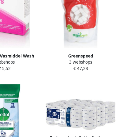
Wasmiddel Wash
Greenspeed
ebshops
3 webshops
rseel 80 stuks
Toiletreinigingstablet Fizzy Flush
 15,52
€ 47,23
15g 75 stuks