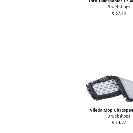
Tork Toiletpapier T7 
3 webshops
Optiserve Coreless 2-
€ 57,10
naturel 47264
Vileda Mop Ultraspee
3 webshops
MicroSpeed Max 
€ 14,37