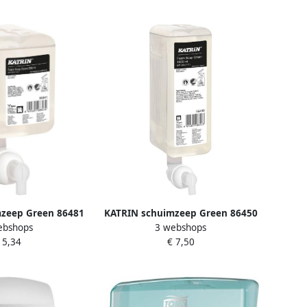
zeep Green 86481
KATRIN schuimzeep Green 86450
ebshops
3 webshops
van 500 ml
flacon van 1000 ml
 5,34
€ 7,50