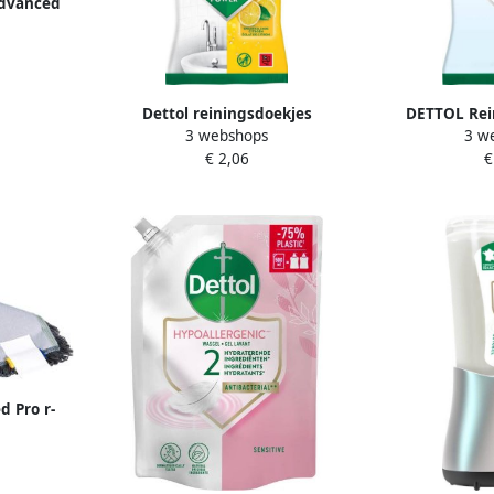
Advanced
laags 94m
0
Dettol reiningsdoekjes
DETTOL Rei
3 webshops
3 w
antibacterieel citroen pak van 30
antibacterieë
€ 2,06
€
stuks
d Pro r-
40cm