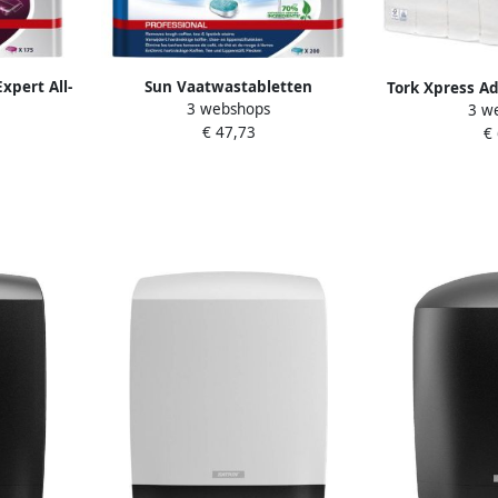
xpert All-
Sun Vaatwastabletten
Tork Xpress A
3 webshops
3 w
en extra
Professional Pro Formula All-in-
2-laags systee
€ 47,73
€
5 stuks
one XXL 200 stuks
2 cm pak 