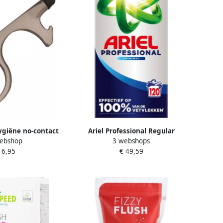
ygiëne no-contact
Ariel Professional Regular
ebshop
3 webshops
ger antraciet
waspoeder doos van 6 kg 120
 6,95
€ 49,59
wasbeurten