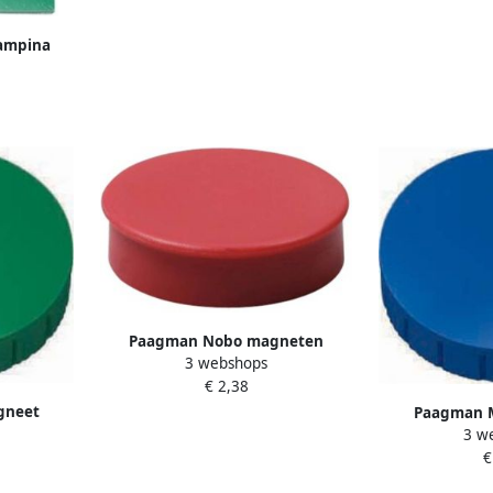
Campina
liter
Paagman Nobo magneten
3 webshops
diameter van 20 mm rood blister
€ 2,38
van 8 stuks
gneet
Paagman 
 x 8 5 mm
3 w
MAULsolid dia
stuks
€
blauw doos