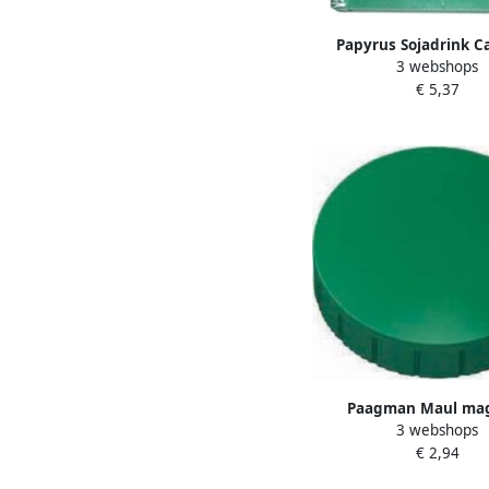
Papyrus Sojadrink 
3 webshops
plantaardig pak 1 
€ 5,37
Paagman Maul ma
3 webshops
MAULsolid diameter 32
€ 2,94
groen doos met 10 