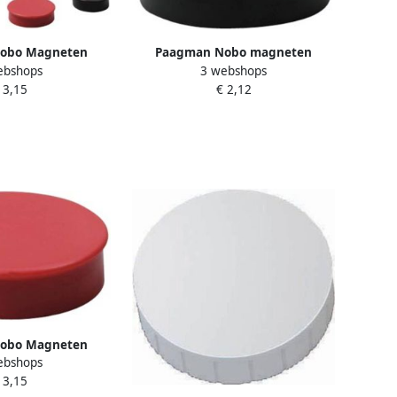
obo Magneten
Paagman Nobo magneten
ebshops
3 webshops
mm zwart blister
diameter van 30 mm zwart
 3,15
€ 2,12
4 stuks
blister van 4 stuks
obo Magneten
ebshops
 rood blister van
 3,15
stuks