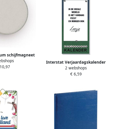
um schijfmagneet
ebshops
trekkracht 2 5 kg
Interstat Verjaardagskalender
 10,97
ter van 10 stuks
2 webshops
Loesje 7
€ 6,59