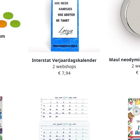
um
18 mm 800
euren
Maul neodymi
Interstat Verjaardagskalender
2 w
ft 12 x 3 mm 
2 webshops
Loesje 6 32x13cm
€
zilver blis
€ 7,94