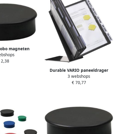
obo magneten
ebshops
mm zwart blister
 2,38
8 stuks
Durable VARIO paneeldrager
3 webshops
Zwart Inclusief 10 display
€ 70,77
panelen