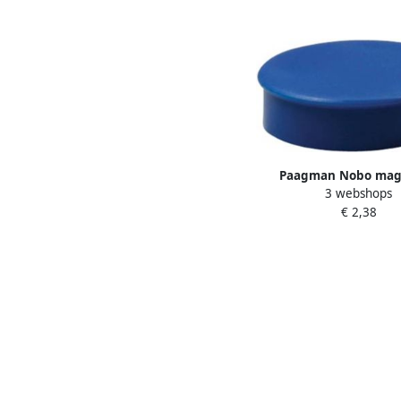
Paagman Nobo mag
3 webshops
diameter van 20 mm
€ 2,38
blister van 8 st