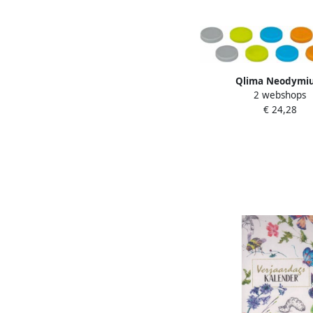
Qlima Neodymi
2 webshops
siliconenmagneet 4 x 
€ 24,28
g geassorteerde kl