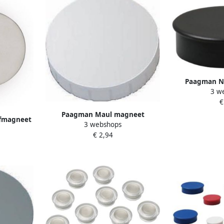
Paagman N
3 w
diameter 20 
€
van 
Paagman Maul magneet
fmagneet
3 webshops
MAULsolid diameter 32 x 8 5 mm
cht 8 kg
€ 2,94
wit doos met 10 stuks
 stuks