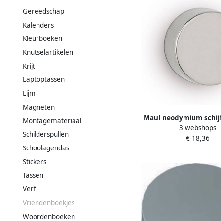
Gereedschap
Kalenders
Kleurboeken
Knutselartikelen
Krijt
Laptoptassen
Lijm
Magneten
Maul neodymium schij
Montagemateriaal
3 webshops
ft 15 x 10 mm trekkra
Schilderspullen
€ 18,36
zilver blister van 4
Schoolagendas
Stickers
Tassen
Verf
Vriendenboekjes
Woordenboeken