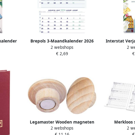
kalender
Brepols 3-Maandkalender 2026
Interstat Ver
2 webshops
2 w
30x60cm
Love
€ 2,69
€
Legamaster Wooden magneten
Merkloos 
2 webshops
2 w
Whiteboard en glassboard
Nederlandsta
€ 11,16
€
magneet 25 mm 5 stuks