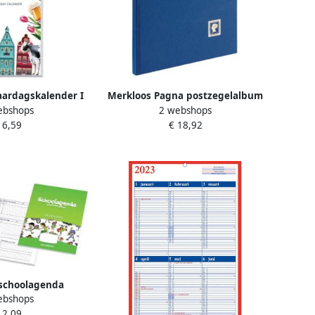
jaardagskalender I
Merkloos Pagna postzegelalbum
ebshops
2 webshops
 Holland
A4 32 vel blauw
 6,59
€ 18,92
schoolagenda
ebshops
lig eeuwigdurend
 2,09