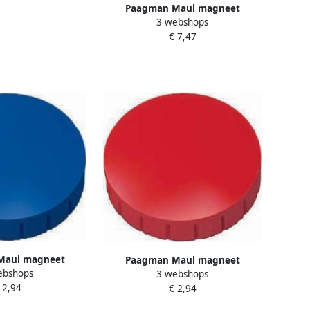
Paagman Maul magneet
3 webshops
MAULsolid diameter 38 x 15 5
€ 7,47
mm wit doos met 10 stuks
Maul magneet
Paagman Maul magneet
ebshops
3 webshops
meter 32 x 8 5 mm
MAULsolid diameter 32 x 8 5 mm
 2,94
€ 2,94
 met 10 stuks
rood doos met 10 stuks