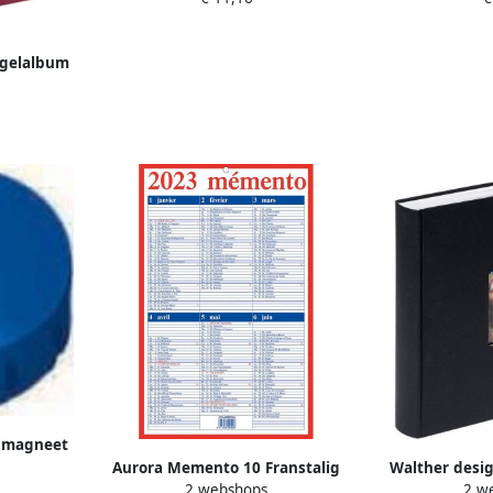
egelalbum
ood
 magneet
5 x 7 mm
Aurora Memento 10 Franstalig
Walther desi
2 webshops
2 w
 stuks
2023
30x30cm 