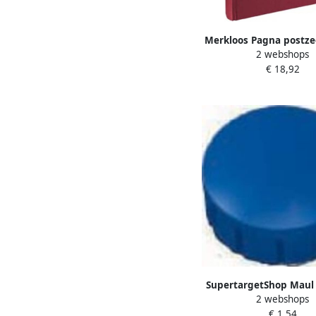
Merkloos Pagna postz
2 webshops
A4 32 vel wijnr
€ 18,92
SupertargetShop Maul
2 webshops
MAULsolid diameter 1
€ 1,54
blauw doos met 10