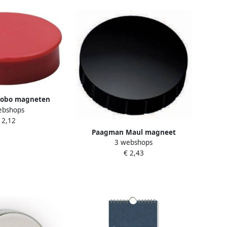
obo magneten
ebshops
0 mm rood blister
 2,12
4 stuks
Paagman Maul magneet
3 webshops
MAULsolid diameter 32 x 8 5 mm
€ 2,43
zwart doos met 10 stuks