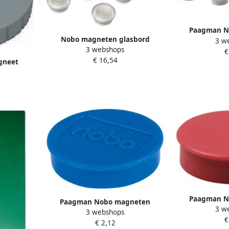
Paagman N
Nobo magneten glasbord
3 w
diameter 38 
3 webshops
transparant pak van 10 stuks
€
van 
€ 16,54
gneet
 x 8 5 mm
stuks
Paagman N
Paagman Nobo magneten
3 w
diameter 38 mm
3 webshops
diameter van 30 mm blauw
€
4 
€ 2,12
blister van 4 stuks