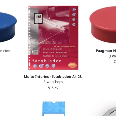
neten
Paagman N
3 w
 blauw
diameter van 3
€
uks
van 
Multo Interieur fotobladen A4 23-
3 webshops
gaats met dekvel wit 20 vel
€ 7,76