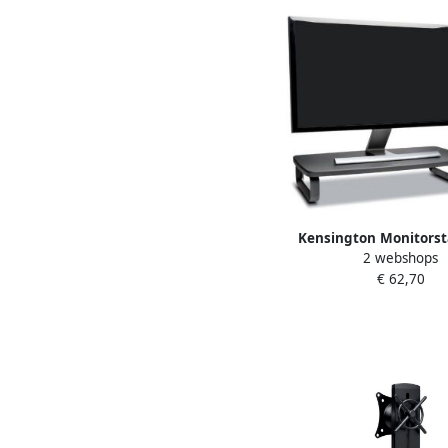
Kensington Monitors
2 webshops
SmartFit extra wide
€ 62,70