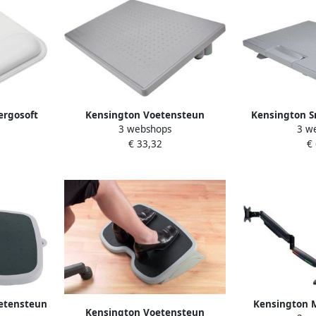
ergosoft
Kensington Voetensteun
Kensington S
3 webshops
3 w
ijs
SmartFit Solemate
pro Erg
€ 33,32
€
oetensteun
Kensington 
Kensington Voetensteun