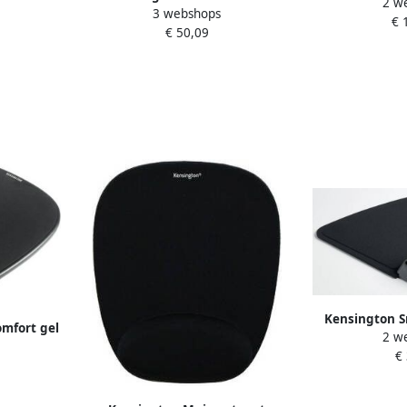
2 w
touch in hoo
3 webshops
Solemate
€ 
d
€ 50,09
Kensington S
mfort gel
2 w
met p
€