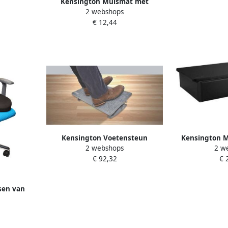
Kensington Muismat met
2 webshops
Polsondersteuning Foam zwart
€ 12,44
Kensington Voetensteun
Kensington M
2 webshops
2 w
SmartFit Solemate Pro Elite
UVSta
€ 92,32
€ 
sen van