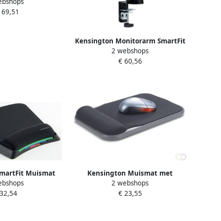
ebshops
gte verstelbaar
169,51
ubbel
Kensington Monitorarm SmartFit
2 webshops
ruimtebesparend enkel
€ 60,56
martFit Muismat
Kensington Muismat met
ebshops
2 webshops
olssteun
polssteun verstelbaar zwart
 32,54
€ 23,55