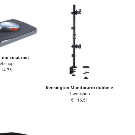
n muismat met
ebshop
Verstelbaar Zwart
114,76
Kensington Monitorarm dubbele
1 webshop
verticale bevestiging
€ 116,51