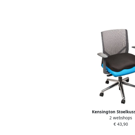
Kensington Stoelkus
2 webshops
Traagschuim
€ 43,90