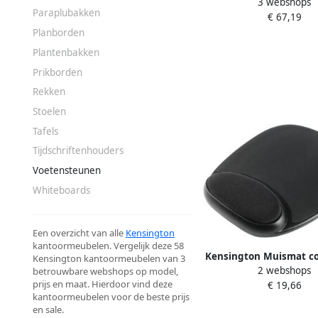
3 webshops
SoleMate Plus
Paraplubakken
€ 67,19
Planborden
Plantenbakken
Prikborden
Rekken
Stoelen
Tafels
Tijdschriftenhouders
Voetensteunen
Whiteboards
Een overzicht van alle
Kensington
kantoormeubelen. Vergelijk deze 58
Kensington Muismat co
Kensington kantoormeubelen van 3
2 webshops
betrouwbare webshops op model,
zwart
prijs en maat. Hierdoor vind deze
€ 19,66
kantoormeubelen voor de beste prijs
en sale.