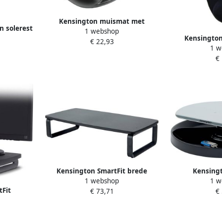
Kensington muismat met
n solerest
1 webshop
polssteun met gelvulling zwart
Kensingto
€ 22,93
1 w
polssteun me
€
z
Kensington SmartFit brede
Kensingt
1 webshop
1 w
monitorstandaard zwart
monitorstanda
tFit
€ 73,71
€
z
us zwart