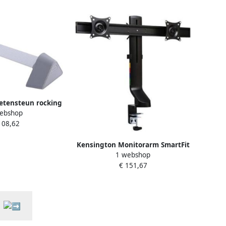
etensteun rocking
ebshop
108,62
Kensington Monitorarm SmartFit
1 webshop
ruimtebesparend dubbel
€ 151,67