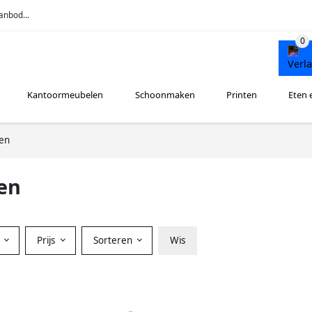
anbod...
Kantoormeubelen
Schoonmaken
Printen
Eten 
en
en
r
Prijs
Sorteren
Wis