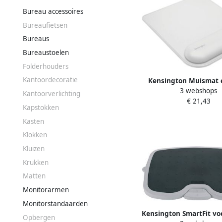
Bureau accessoires
Bureaufietsen
Bureaus
Bureaustoelen
Folderhouders
Kantoordecoratie
Kensington Muismat 
3 webshops
met polssteun gr
Kantoorverlichting
€ 21,43
Kapstokken
Kasten
Klokken
Kluizen
Krukken
Matten
Monitorarmen
Monitorstandaarden
Kensington SmartFit v
Opbergen