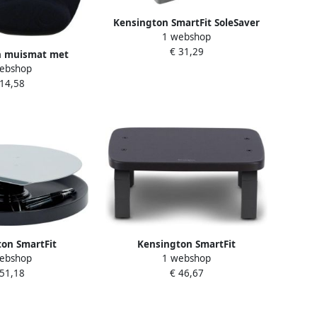
Kensington SmartFit SoleSaver
1 webshop
voetensteun
€ 31,29
n muismat met
ebshop
t schuimvulling
 14,58
wart
on SmartFit
Kensington SmartFit
ebshop
1 webshop
ard Spin Station
monitorstandaard zwart
 51,18
€ 46,67
wart