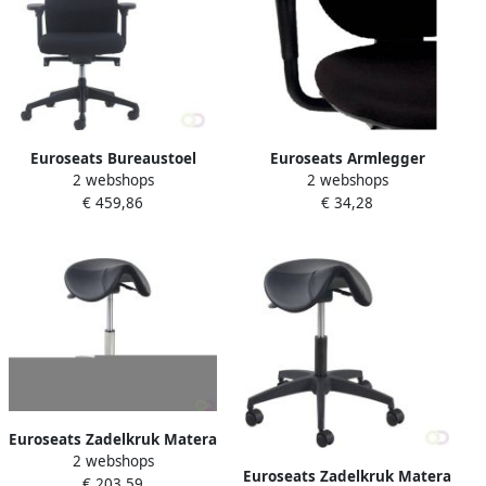
Euroseats Bureaustoel
Euroseats Armlegger
2 webshops
2 webshops
Excellent zwart
Brussel verstelbaar 006 2
€ 459,86
€ 34,28
stuks
Euroseats Zadelkruk Matera
2 webshops
medium aluminium
Euroseats Zadelkruk Matera
€ 203,59
voetenkruis hoogte 54-