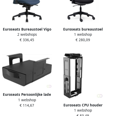
Euroseats Bureaustoel Vigo
Euroseats bureaustoel
2 webshops
1 webshop
blauw
Canillo stoffen rug
€ 336,45
€ 280,09
Euroseats Persoonlijke lade
1 webshop
369x292x189mm zwart
Euroseats CPU houder
€ 114,67
1 webshop
Zwart
€ 83,49