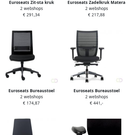
Euroseats Zit-sta kruk
Euroseats Zadelkruk Matera
2 webshops
2 webshops
Mango Zwart zwart
large kunststof voetenkruis
€ 291,34
€ 217,88
hoogte 65 90 5cm
Euroseats Bureaustoel
Euroseats Bureaustoel
2 webshops
2 webshops
Evora zwart
Curve aluminium
€ 174,87
€ 441,-
voetenkruis zwart