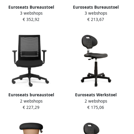
Euroseats Bureaustoel
Euroseats Bureaustoel
3 webshops
3 webshops
Curve kunststof
Canillo netgespannen rug
€ 352,92
€ 213,67
voetenkruis zwart
zwart
Euroseats bureaustoel
Euroseats Werkstoel
2 webshops
2 webshops
Evora
Tarente Medium zwart
€ 227,29
€ 175,06