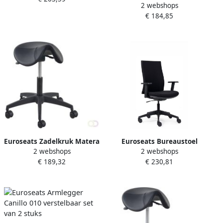
2 webshops
small kunststof voetenkruis
72cm
€ 184,85
hoogte 46-58cm
Euroseats Zadelkruk Matera
Euroseats Bureaustoel
2 webshops
2 webshops
medium kunststof
Canillo gestoffeerde rug
€ 189,32
€ 230,81
voetenkruis hoogte 54-
zwart
72cm