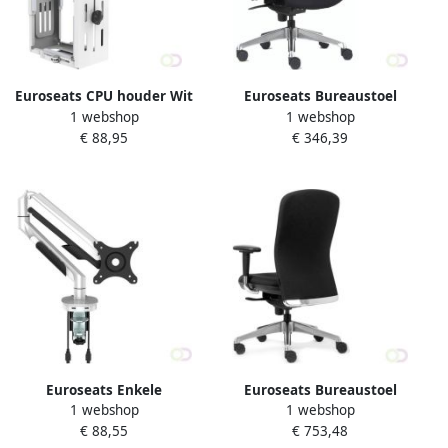
Euroseats CPU houder Wit
Euroseats Bureaustoel
1 webshop
1 webshop
Vienna
€ 88,95
€ 346,39
Euroseats Enkele
Euroseats Bureaustoel
1 webshop
1 webshop
monitorarm Wit
Madrid
€ 88,55
€ 753,48