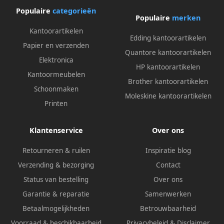
Populaire
categorieën
Populaire
merken
Kantoorartikelen
Edding kantoorartikelen
Papier en verzenden
Quantore kantoorartikelen
Elektronica
HP kantoorartikelen
Kantoormeubelen
Brother kantoorartikelen
Schoonmaken
Moleskine kantoorartikelen
Printen
Klantenservice
Over ons
Retourneren & ruilen
Inspiratie blog
Verzending & bezorging
Contact
Status van bestelling
Over ons
Garantie & reparatie
Samenwerken
Betaalmogelijkheden
Betrouwbaarheid
Voorraad & beschikbaarheid
Privacybeleid
&
Disclaimer