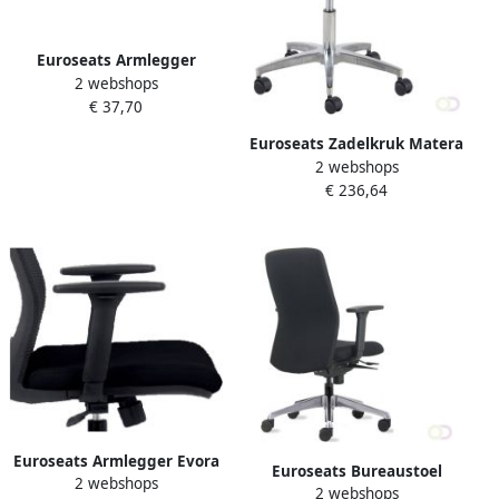
Euroseats Armlegger
2 webshops
Canillo 010 verstelbaar set
€ 37,70
van 2 stuks
Euroseats Zadelkruk Matera
2 webshops
large aluminium
€ 236,64
voetenkruis hoogte 65-90
5cm
Euroseats Armlegger Evora
Euroseats Bureaustoel
2 webshops
verstelbaar zwart set van 2
2 webshops
Milano synchroom zwart