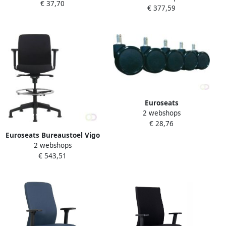
€ 37,70
stuks
€ 377,59
Euroseats
2 webshops
Bureaustoelwielen zacht 5
€ 28,76
stuks
Euroseats Bureaustoel Vigo
2 webshops
loketstoel
€ 543,51