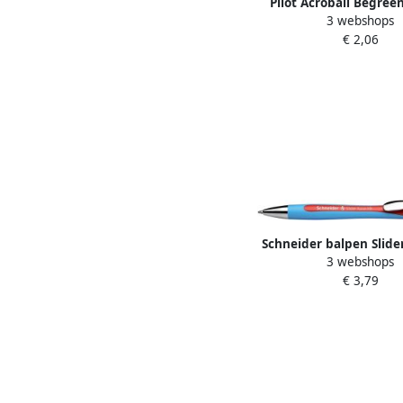
Pilot Acroball Begree
3 webshops
medium punt 0 3 mm 
€ 2,06
stuks
Schneider balpen Slide
3 webshops
1 4mm blauw-r
€ 3,79