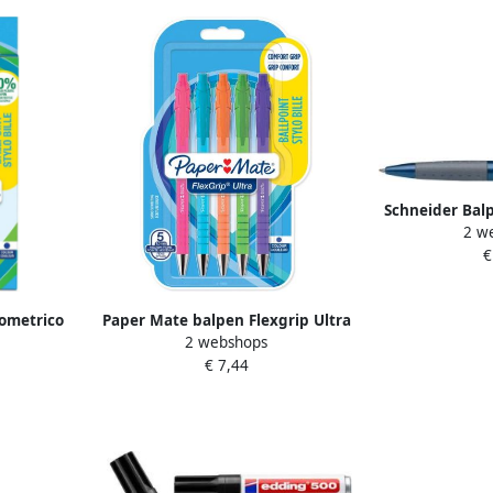
Schneider Bal
2 w
s
€
ometrico
Paper Mate balpen Flexgrip Ultra
2 webshops
w blister
RT Brights medium blauwe inkt
€ 7,44
blister van 5 stuks assorti