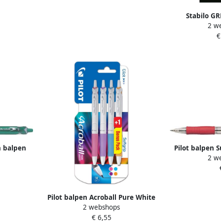
Stabilo GR
2 w
Gecertificee
€
ARTY Etu
n balpen
Pilot balpen 
2 w
groen 10
s
Pilot balpen Acroball Pure White
2 webshops
blister van 3 + 1 gratis in vrolijke
€ 6,55
kleuren