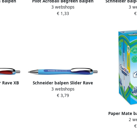
n balpen
Pilot Acroball Begreen balpen
Schneider balp
3 webshops
3 w
blauw 10
medium punt 0 3 mm rood 10
1 4mm koge
€ 1,33
€
stuks
r Rave XB
Schneider balpen Slider Rave
3 webshops
ood
extra breed blauwe inkt blauw
€ 3,79
Paper Mate ba
2 w
medium doos v
€