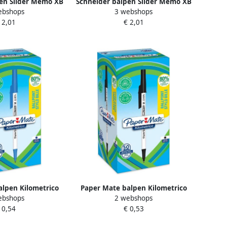
en Slider Memo XB
Schneider balpen Slider Memo XB
ebshops
3 webshops
lbreedte blauw
1 4mm kogelbreedte groen
 2,01
€ 2,01
lpen Kilometrico
Paper Mate balpen Kilometrico
ebshops
2 webshops
an 50 stuks blauw
medium doos van 50 stuks zwart
 0,54
€ 0,53