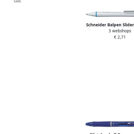
sale.
Schneider Balpen Slider
3 webshops
4mm wit blau
€ 2,71