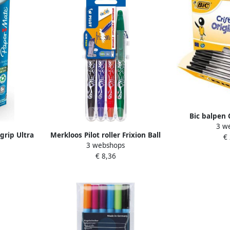
Bic balpen 
3 w
voordeelpak 90
grip Ultra
Merkloos Pilot roller Frixion Ball
€
3 webshops
ack 30+6
Set 2 Go blister van 4 stuks:
€ 8,36
zwart blauw rood en groen