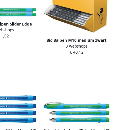
lpen Slider Edge
ebshops
de punt groen
 1,02
Bic Balpen M10 medium zwart
3 webshops
doos Ã 90 10 gratis
€ 40,12