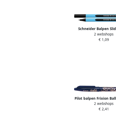
Schneider Balpen Sli
2 webshops
medium punt zw
€ 1,09
Pilot balpen Frixion Bal
2 webshops
€ 2,41