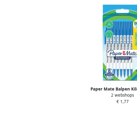
Paper Mate Balpen Kil
2 webshops
Recycled medium blau
€ 1,77
Ã 8 stuks