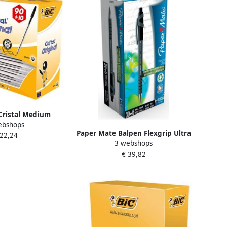
Cristal Medium
ebshops
 + 10 gratis zwart
Paper Mate Balpen Flexgrip Ultra
 22,24
3 webshops
medium zwart valuepack 30+6
€ 39,82
gratis