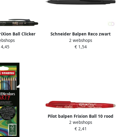
riXion Ball Clicker
Schneider Balpen Reco zwart
ebshops
2 webshops
t 12 stuks
schrijfkleur: blauw
 4,45
€ 1,54
Pilot balpen Frixion Ball 10 rood
2 webshops
€ 2,41