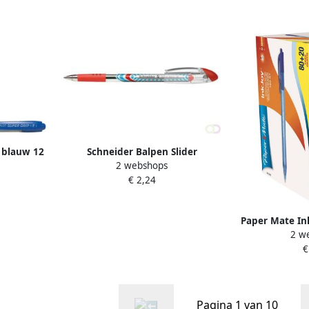
p blauw 12
Schneider Balpen Slider
2 webshops
Schrijfbreedte 0 7 Mm Rood 10
€ 2,24
Stuks
Paper Mate In
2 w
medium blauw
€
g
Pagina 1 van 10