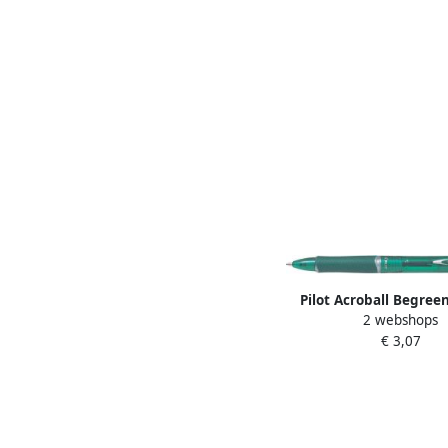
Pilot Acroball Begree
2 webshops
medium punt 0 3 mm 
€ 3,07
stuks