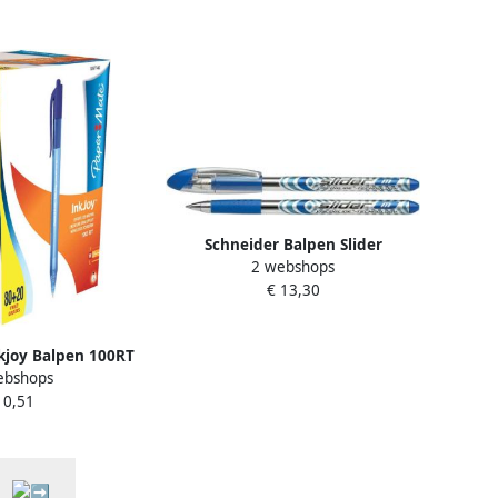
Schneider Balpen Slider
2 webshops
schrijfbreedte 0 7 mm blauw 10
€ 13,30
stuks
kjoy Balpen 100RT
ebshops
 valuepack 80 20
 0,51
ratis