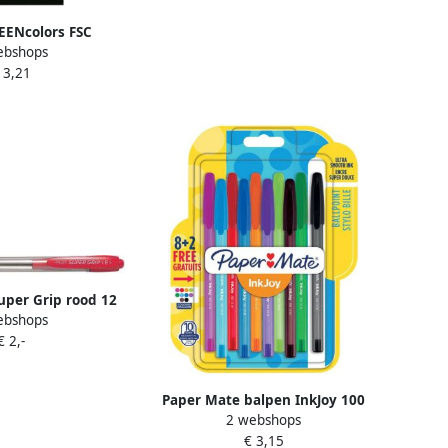
EENcolors FSC
ebshops
rd Kleurpotloden
 3,21
i 12 Kleuren
Super Grip rood 12
ebshops
tuks
€ 2,-
Paper Mate balpen InkJoy 100
2 webshops
met dop blister 8 + 2 gratis
€ 3,15