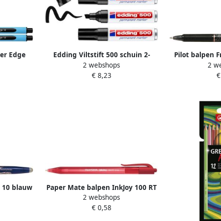
der Edge
Edding Viltstift 500 schuin 2-
Pilot balpen F
2 webshops
2 w
art
7mm zwart blisterà 3 stuks
10 zwar
€ 8,23
€
l 10 blauw
Paper Mate balpen InkJoy 100 RT
2 webshops
rood
€ 0,58