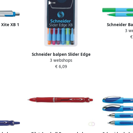
 Xite XB 1
Schneider Ba
3 w
w
extra-bre
€
Schneider balpen Slider Edge
3 webshops
extra breed geassorteerde
€ 6,09
kleuren etui van 6 stuks