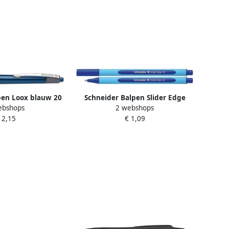
pen Loox blauw 20
Schneider Balpen Slider Edge
ebshops
2 webshops
tuks
medium punt blauw
 2,15
€ 1,09