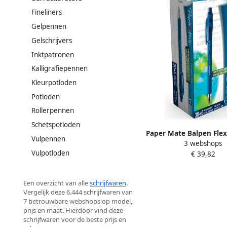
Fineliners
Gelpennen
Gelschrijvers
Inktpatronen
Kalligrafiepennen
Kleurpotloden
Potloden
Rollerpennen
Schetspotloden
Paper Mate Balpen Flex
Vulpennen
3 webshops
medium blauw valuep
Vulpotloden
€ 39,82
gratis
Een overzicht van alle
schrijfwaren
.
Vergelijk deze 6.444 schrijfwaren van
7 betrouwbare webshops op model,
prijs en maat. Hierdoor vind deze
schrijfwaren voor de beste prijs en