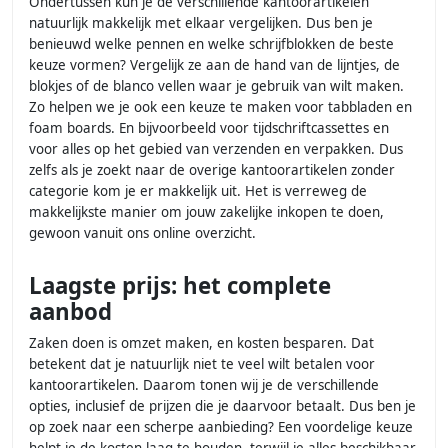
Ondertussen kun je de verschillende kantoorartikelen
natuurlijk makkelijk met elkaar vergelijken. Dus ben je
benieuwd welke pennen en welke schrijfblokken de beste
keuze vormen? Vergelijk ze aan de hand van de lijntjes, de
blokjes of de blanco vellen waar je gebruik van wilt maken.
Zo helpen we je ook een keuze te maken voor tabbladen en
foam boards. En bijvoorbeeld voor tijdschriftcassettes en
voor alles op het gebied van verzenden en verpakken. Dus
zelfs als je zoekt naar de overige kantoorartikelen zonder
categorie kom je er makkelijk uit. Het is verreweg de
makkelijkste manier om jouw zakelijke inkopen te doen,
gewoon vanuit ons online overzicht.
Laagste prijs: het complete
aanbod
Zaken doen is omzet maken, en kosten besparen. Dat
betekent dat je natuurlijk niet te veel wilt betalen voor
kantoorartikelen. Daarom tonen wij je de verschillende
opties, inclusief de prijzen die je daarvoor betaalt. Dus ben je
op zoek naar een scherpe aanbieding? Een voordelige keuze
helpt je de kosten laag te houden, terwijl je alles beschikbaar