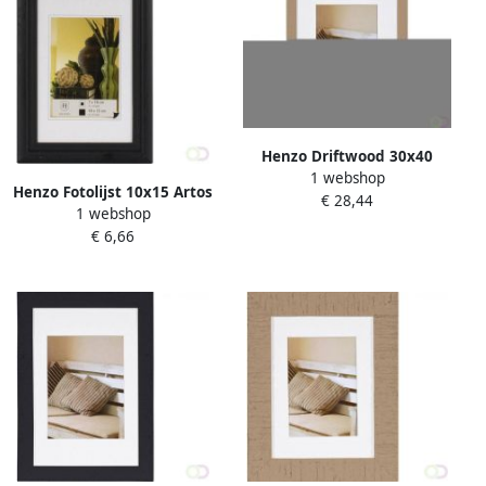
Henzo Driftwood 30x40
1 webshop
Frame beige
Henzo Fotolijst 10x15 Artos
€ 28,44
1 webshop
zwart
€ 6,66