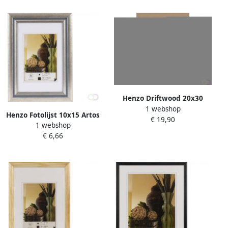
Henzo Driftwood 20x30
1 webshop
Frame beige
Henzo Fotolijst 10x15 Artos
€ 19,90
1 webshop
grijs
€ 6,66