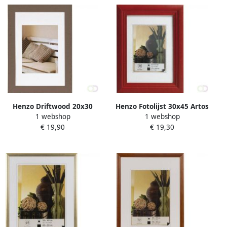
Henzo Driftwood 20x30
Henzo Fotolijst 30x45 Artos
1 webshop
1 webshop
Frame mbruin
rood
€ 19,90
€ 19,30