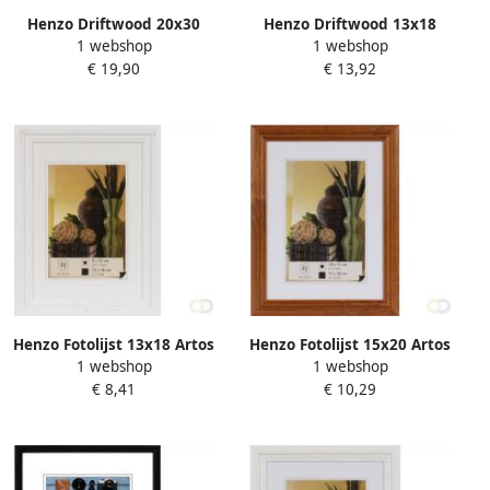
Henzo Driftwood 20x30
Henzo Driftwood 13x18
1 webshop
1 webshop
Frame dgrijs
Frame beige
€ 19,90
€ 13,92
Henzo Fotolijst 13x18 Artos
Henzo Fotolijst 15x20 Artos
1 webshop
1 webshop
wit
dbruin
€ 8,41
€ 10,29