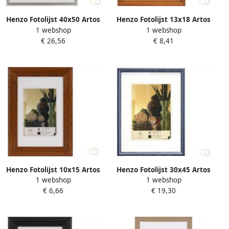
Henzo Fotolijst 40x50 Artos
Henzo Fotolijst 13x18 Artos
1 webshop
1 webshop
grijs
dbruin
€ 26,56
€ 8,41
Henzo Fotolijst 10x15 Artos
Henzo Fotolijst 30x45 Artos
1 webshop
1 webshop
dbruin
blauw
€ 6,66
€ 19,30