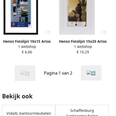
Henzo Fotolijst 10x15 Artos
Henzo Fotolijst 15x20 Artos
1 webshop
1 webshop
beige
wit
€ 6,66
€ 10,29
Pagina 1 van 2
Bekijk ook
Schaffenburg
VidaXL kantoormeubelen
kantoormeubelen