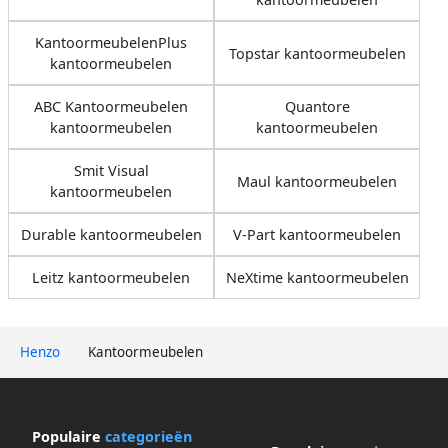
KantoormeubelenPlus
Topstar kantoormeubelen
kantoormeubelen
ABC Kantoormeubelen
Quantore
kantoormeubelen
kantoormeubelen
Smit Visual
Maul kantoormeubelen
kantoormeubelen
Durable kantoormeubelen
V-Part kantoormeubelen
Leitz kantoormeubelen
NeXtime kantoormeubelen
Henzo
Kantoormeubelen
Populaire
categorieën