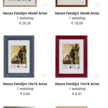
Henzo Fotolijst 40x50 Artos
Henzo Fotolijst 30x40 Artos
1 webshop
1 webshop
goud
dbruin
€ 26,56
€ 18,09
Henzo Fotolijst 10x15 Artos
Henzo Fotolijst 13x18 Artos
1 webshop
1 webshop
blauw
rood
€ 6,66
€ 8,41