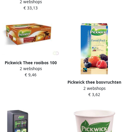
2 webshops
Egberts 6 stuks
€ 33,13
Pickwick Thee rooibos 100
2 webshops
zakjes van 1.5gram met
€ 9,46
envelop
Pickwick thee bosvruchten
2 webshops
fairtrade pak van 25 zakjes
€ 3,62