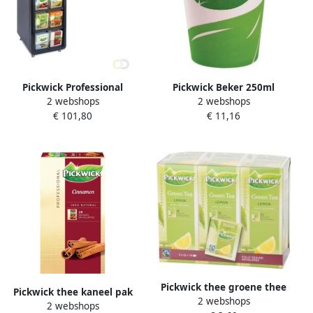
Pickwick Professional
Pickwick Beker 250ml
2 webshops
2 webshops
theedispenser 8 vaks
karton paká 100
€ 101,80
€ 11,16
gevuld
Pickwick thee groene thee
Pickwick thee kaneel pak
2 webshops
met lemon fairtrade pak
2 webshops
van 25 zakjes