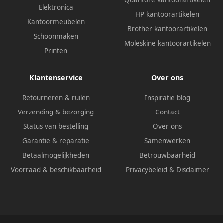
Quantore kantoorartikelen
Elektronica
HP kantoorartikelen
Kantoormeubelen
Brother kantoorartikelen
Schoonmaken
Moleskine kantoorartikelen
Printen
Klantenservice
Over ons
Retourneren & ruilen
Inspiratie blog
Verzending & bezorging
Contact
Status van bestelling
Over ons
Garantie & reparatie
Samenwerken
Betaalmogelijkheden
Betrouwbaarheid
Voorraad & beschikbaarheid
Privacybeleid
&
Disclaimer