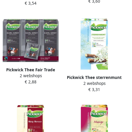
€ 3,60
van 25 zakjes
€ 3,54
Pickwick Thee Fair Trade
2 webshops
Earl grey thee 25 zakjes van
Pickwick Thee sterrenmunt
€ 2,88
2gr
2 webshops
25x2gr met envelop
€ 3,31