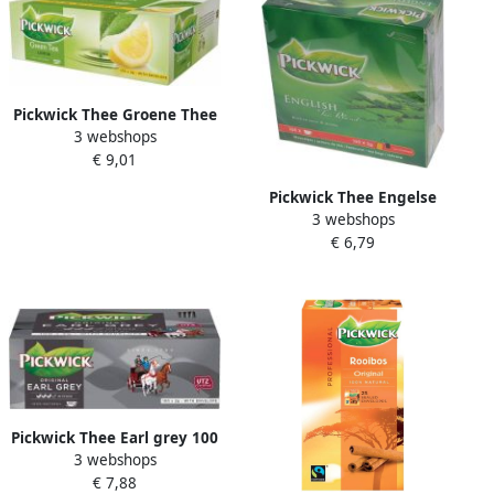
Pickwick Thee Groene Thee
3 webshops
Citroen 100 zakjes met
€ 9,01
envelop
Pickwick Thee Engelse
3 webshops
melange 100 zakjes 2 gram
€ 6,79
zonder envelop
Pickwick Thee Earl grey 100
3 webshops
zakjes van 2gr met envelop
€ 7,88