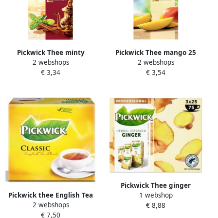
Pickwick Thee minty
Pickwick Thee mango 25
2 webshops
2 webshops
morocco 25 zakjes van 2gr
zakjes van 1.5gr
€ 3,34
€ 3,54
Pickwick Thee ginger
1 webshop
Pickwick thee English Tea
25x1.5gr
2 webshops
€ 8,88
Blend pak van 100 stuks 2 g
€ 7,50
per zakje