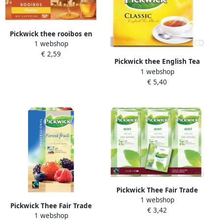
Pickwick thee rooibos en
1 webshop
honing pak van 20 zakjes
€ 2,59
Pickwick thee English Tea
1 webshop
Blend pak van 100 stuks
€ 5,40
Pickwick Thee Fair Trade
1 webshop
munt 25 zakjes van 1.5gr
Pickwick Thee Fair Trade
€ 3,42
1 webshop
forest fruit 25x1.5gr