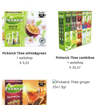
Pickwick Thee white&green
Pickwick Thee combibox
1 webshop
jasmin&passionfruit
1 webshop
10x25 zakjes
€ 9,03
25x1.5gr
€ 30,47