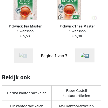
Pickwick Tea Master
Pickwick Thee Master
1 webshop
1 webshop
Selection English Breakfast
Selection English breakfast
€ 5,53
€ 5,30
pak van 25 stuks
25st
Pagina 1 van 3
Bekijk ook
Faber Castell
Herma kantoorartikelen
kantoorartikelen
HP kantoorartikelen
MSI kantoorartikelen