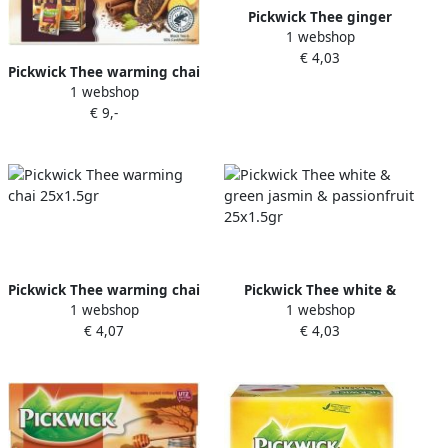
Pickwick Thee ginger
1 webshop
25x1.5gr
€ 4,03
Pickwick Thee warming chai
1 webshop
25x1.5gr
€ 9,-
Pickwick Thee warming chai
Pickwick Thee white &
1 webshop
1 webshop
25x1.5gr
green jasmin & passionfruit
€ 4,07
€ 4,03
25x1.5gr