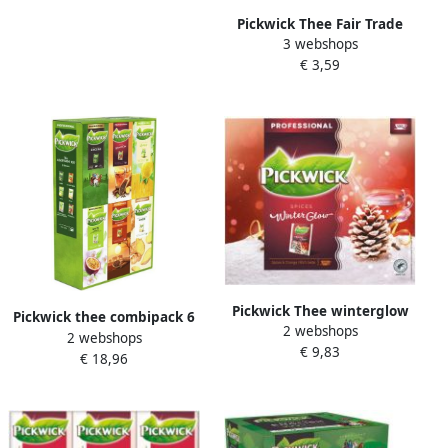
Pickwick Thee Fair Trade
3 webshops
rooibos 25 zakjes van 1.5gr
€ 3,59
Pickwick Thee winterglow
Pickwick thee combipack 6
2 webshops
100x2gr
2 webshops
smaken pak van 150 stuks
€ 9,83
€ 18,96