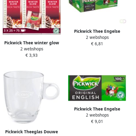
Pickwick Thee Engelse
2 webshops
melange 100 zakjes van 2gr
Pickwick Thee winter glow
€ 6,81
met envelop
2 webshops
25x2 gr met envelop
€ 3,93
Pickwick Thee Engelse
2 webshops
melange 100 stuks 4 gram
€ 9,01
zonder envelop
Pickwick Theeglas Douwe