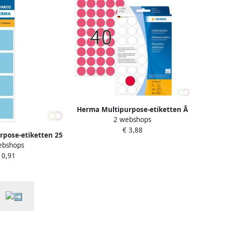
Herma Multipurpose-etiketten Ã
2 webshops
19 mm rond fluor rood
€ 3,88
geperforeerd permanent hechte
pose-etiketten 25
ebshops
auw permanent
 0,91
 met de hand te