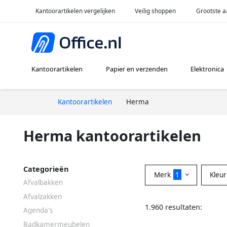
Kantoorartikelen vergelijken
Veilig shoppen
Grootste a
Kantoorartikelen
Papier en verzenden
Elektronica
Kantoorartikelen
Herma
Herma kantoorartikelen
Categorieën
Merk
1
Kleu
Afvalbakken
Afvalzakken
1.960 resultaten:
Agenda's
Badkamermeubelen