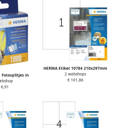
HERMA Etiket 10784 210x297mm
2 webshops
weerbestendig wit 80 etiketten
Fotosplitjes in
€ 101,86
ebshop
isplay 1000 st.
 6,91