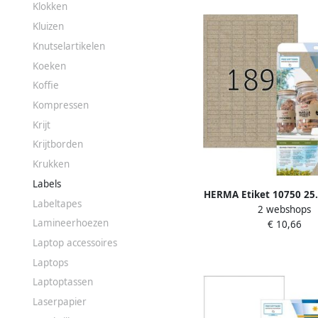
Klokken
Kluizen
Knutselartikelen
Koeken
Koffie
Kompressen
Krijt
Krijtborden
Krukken
Labels
HERMA Etiket 10750 25
Labeltapes
2 webshops
silphie bruin 3780
Lamineerhoezen
€ 10,66
Laptop accessoires
Laptops
Laptoptassen
Laserpapier