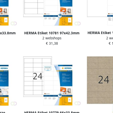
HERMA Etiket
7x33.8mm
HERMA Etiket 10781 97x42.3mm
2 w
2 webshops
weerbestend
wit 960stuks
€ 
€ 31,38
HERMA Etiket 10779 66x33.8mm