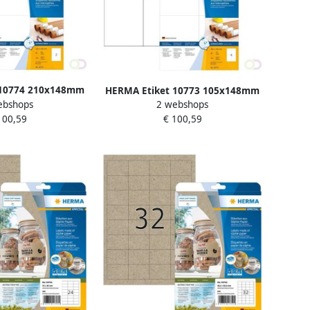
 10774 210x148mm
HERMA Etiket 10773 105x148mm
ebshops
2 webshops
ig wit 160stuks
weerbestendig wit 320stuks
100,59
€ 100,59