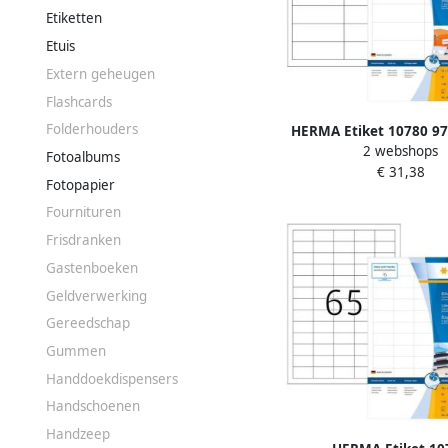
Etiketten
Etuis
Extern geheugen
Flashcards
Folderhouders
HERMA Etiket 10780 9
2 webshops
wit 1280stuks
Fotoalbums
€ 31,38
Fotopapier
Fournituren
Frisdranken
Gastenboeken
Geldverwerking
Gereedschap
Gummen
Handdoekdispensers
Handschoenen
Handzeep