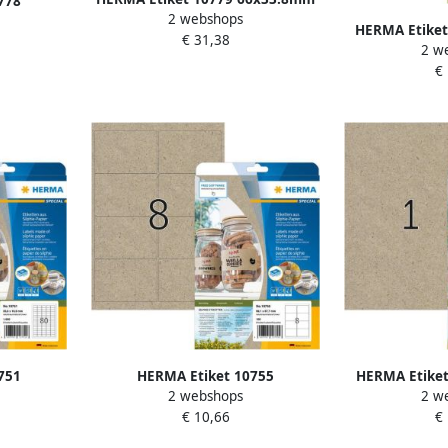
778
2 webshops
wit 1920stuks
00stuks
HERMA Etike
€ 31,38
2 w
silphie b
€
751
HERMA Etiket 10755
HERMA Etiket
2 webshops
2 w
ruin 1600
99.1x67.7mm silphie bruin 160
mm silphie 
€ 10,66
€
stuks