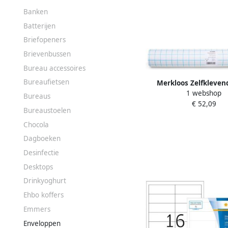
Banken
Batterijen
Briefopeners
Brievenbussen
Bureau accessoires
Bureaufietsen
Merkloos Zelfklevend
1 webshop
glanzend 25m x 
Bureaus
€ 52,09
Bureaustoelen
Chocola
Dagboeken
Desinfectie
Desktops
Drinkyoghurt
Ehbo koffers
Emmers
Enveloppen