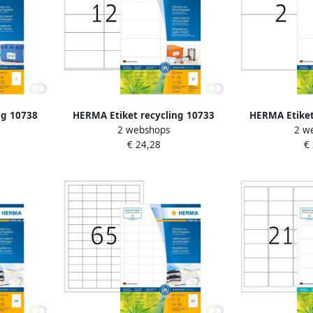
ng 10738
HERMA Etiket recycling 10733
HERMA Etiket
2 webshops
2 w
s wit
105x48mm 960stuks wit
210x148mm
€ 24,28
€