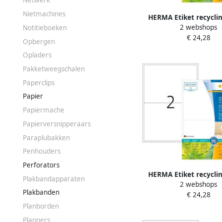
Netwerk
Nietmachines
HERMA Etiket recycli
2 webshops
Notitieboeken
48.3x25.4mm 3520st
€ 24,28
Opbergen
Opladers
Pakketweegschalen
Paperclips
Papier
Papiermache
Papierversnipperaars
Paraplubakken
Penhouders
Perforators
HERMA Etiket recycli
Plakbandapparaten
2 webshops
199.6x143.5mm 160st
Plakbanden
€ 24,28
Planborden
Planners