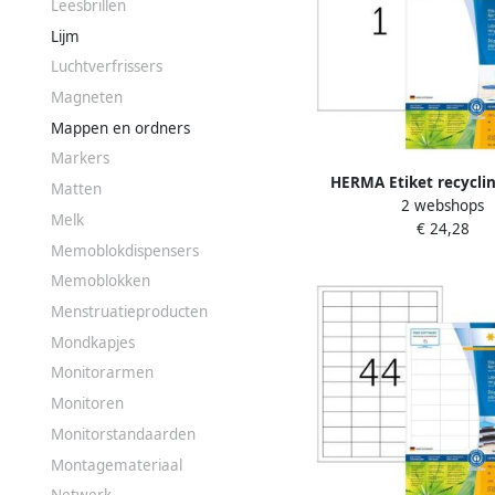
Leesbrillen
Lijm
Luchtverfrissers
Magneten
Mappen en ordners
Markers
HERMA Etiket recycli
Matten
2 webshops
210x297mm 80stuk
Melk
€ 24,28
Memoblokdispensers
Memoblokken
Menstruatieproducten
Mondkapjes
Monitorarmen
Monitoren
Monitorstandaarden
Montagemateriaal