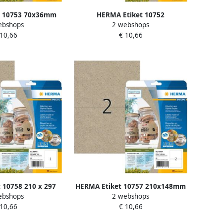
t 10753 70x36mm
HERMA Etiket 10752
ebshops
2 webshops
ruin 480 stuks
48.3x33.8mm silphie bruin 640
 10,66
€ 10,66
stuks
 10758 210 x 297
HERMA Etiket 10757 210x148mm
ebshops
2 webshops
bruin 20 stuks
silphie bruin 40 stuks
 10,66
€ 10,66