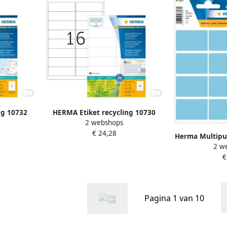
ng 10732
HERMA Etiket recycling 10730
2 webshops
ks wit
99.1x33.8mm 1280stuks wit
€ 24,28
Herma Multipur
2 w
x 40 mm bl
€
hechtend om
Pagina 1 van 10