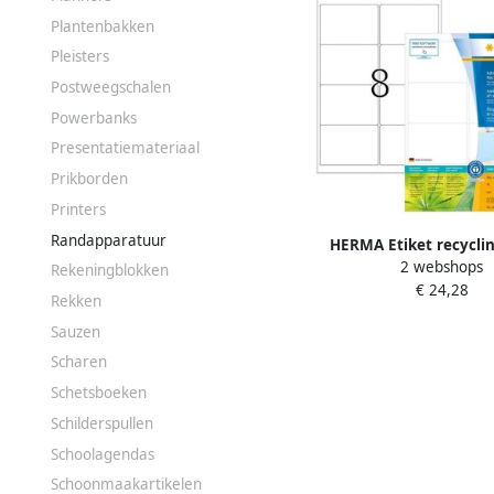
Plantenbakken
Pleisters
Postweegschalen
Powerbanks
Presentatiemateriaal
Prikborden
Printers
Randapparatuur
HERMA Etiket recycli
2 webshops
99.1x67.7mm 640stu
Rekeningblokken
€ 24,28
Rekken
Sauzen
Scharen
Schetsboeken
Schilderspullen
Schoolagendas
Schoonmaakartikelen