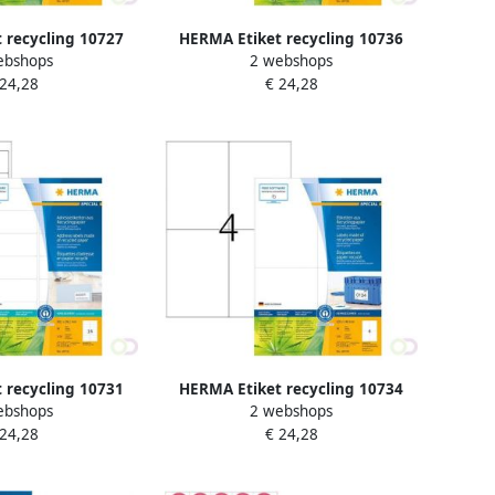
 recycling 10727
HERMA Etiket recycling 10736
ebshops
2 webshops
 1680stuks wit
199.6x289.1mm 80stuks wit
 24,28
€ 24,28
 recycling 10731
HERMA Etiket recycling 10734
ebshops
2 webshops
 1120stuks wit
105x148mm 320stuks wit
 24,28
€ 24,28