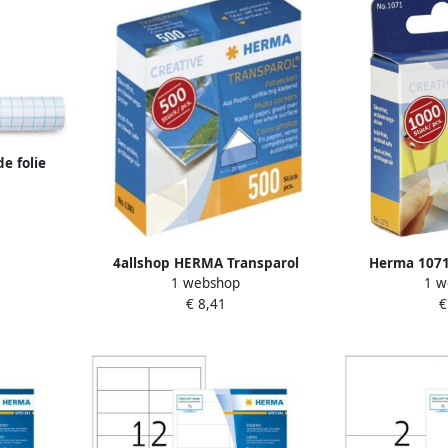
e folie
40cm
4allshop HERMA Transparol
Herma 1071 
1 webshop
1 w
fotohoeken inhoud: 500 stuks
kartonnen d
€ 8,41
€