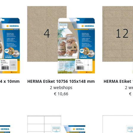
.4 x 10mm
HERMA Etiket 10756 105x148 mm
HERMA Etiket
2 webshops
2 w
 stuks
silphie bruin 80 stuks
silphie b
€ 10,66
€