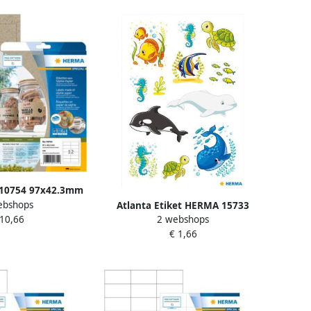
 10754 97x42.3mm
ebshops
ruin 240 stuks
Atlanta Etiket HERMA 15733
 10,66
2 webshops
walvissen en zeedieren
€ 1,66