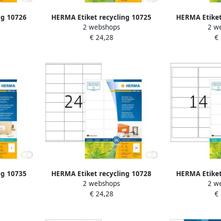
ng 10726
HERMA Etiket recycling 10725
HERMA Etiket
2 webshops
2 w
uks wit
38.1x21.2mm 5200stuks wit
63.5x38.1mm
€ 24,28
€
ng 10735
HERMA Etiket recycling 10728
HERMA Etiket
2 webshops
2 w
uks wit
70x36mm 1920stuks wit
99.1x38.1mm
€ 24,28
€