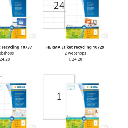
 recycling 10737
HERMA Etiket recycling 10729
ebshops
2 webshops
 160stuks wit
70x37mm 1920stuks wit
 24,28
€ 24,28