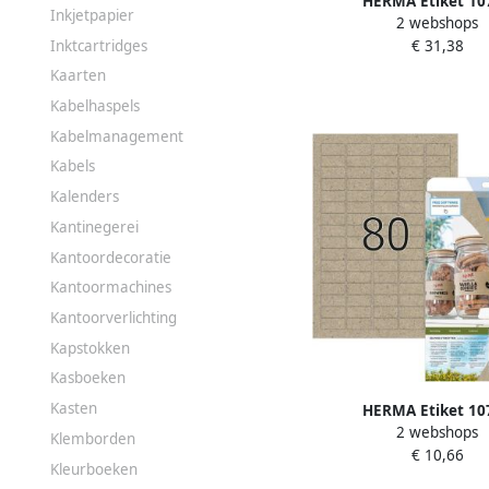
HERMA Etiket 10
Inkjetpapier
2 webshops
38.1x21.2mm wit 52
Inktcartridges
€ 31,38
Kaarten
Kabelhaspels
Kabelmanagement
Kabels
Kalenders
Kantinegerei
Kantoordecoratie
Kantoormachines
Kantoorverlichting
Kapstokken
Kasboeken
Kasten
HERMA Etiket 10
2 webshops
35.6x16.9mm silphie b
Klemborden
€ 10,66
stuks
Kleurboeken