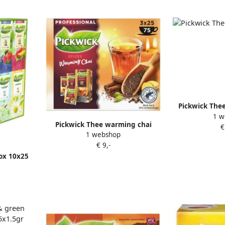
Pickwick Thee
1 w
Pickwick Thee warming chai
€
1 webshop
25x1.5gr
€ 9,-
ox 10x25