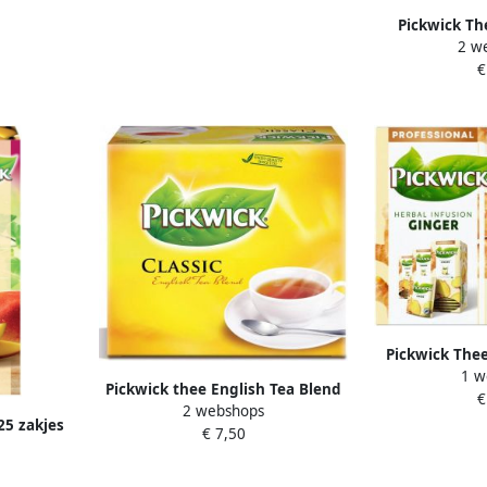
Pickwick Th
2 w
25x2gr 
€
Pickwick Thee
1 w
Pickwick thee English Tea Blend
€
2 webshops
pak van 100 stuks 2 g per zakje
25 zakjes
€ 7,50