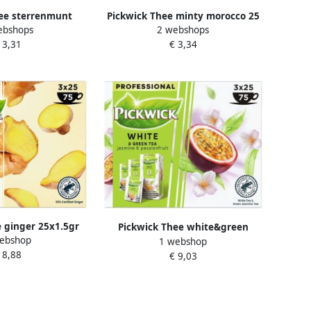
ee sterrenmunt
Pickwick Thee minty morocco 25
ebshops
2 webshops
met envelop
zakjes van 2gr
 3,31
€ 3,34
 ginger 25x1.5gr
Pickwick Thee white&green
ebshop
1 webshop
jasmin&passionfruit 25x1.5gr
 8,88
€ 9,03