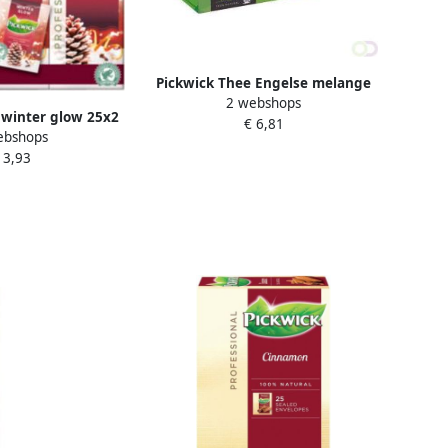
Pickwick Thee Engelse melange
2 webshops
100 zakjes van 2gr met envelop
 winter glow 25x2
€ 6,81
ebshops
t envelop
 3,93