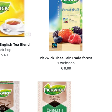
English Tea Blend
ebshop
 100 stuks
 5,40
Pickwick Thee Fair Trade forest
1 webshop
fruit 25x1.5gr
€ 8,88