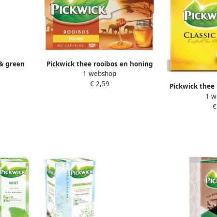
& green
Pickwick thee rooibos en honing
1 webshop
 25x1.5gr
pak van 20 zakjes
€ 2,59
Pickwick thee 
1 w
pak van
€