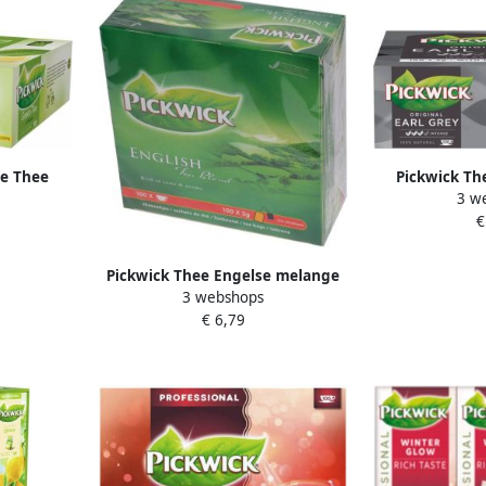
ne Thee
Pickwick Th
3 w
t envelop
zakjes van 
€
Pickwick Thee Engelse melange
3 webshops
100 zakjes 2 gram zonder
€ 6,79
envelop