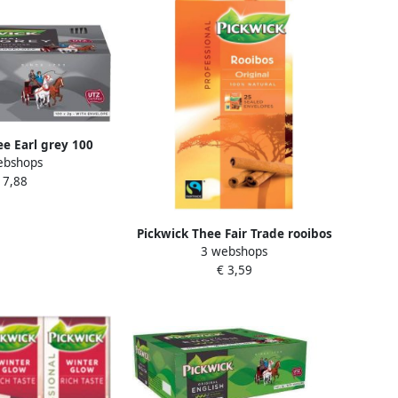
ee Earl grey 100
ebshops
2gr met envelop
 7,88
Pickwick Thee Fair Trade rooibos
3 webshops
25 zakjes van 1.5gr
€ 3,59