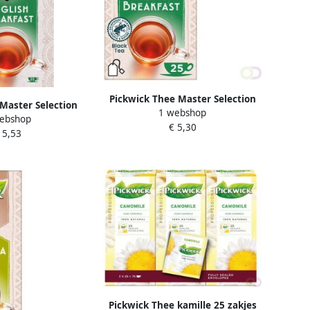
Pickwick Thee Master Selection
 Master Selection
1 webshop
English breakfast 25st
ebshop
kfast pak van 25
€ 5,30
 5,53
tuks
Pickwick Thee kamille 25 zakjes