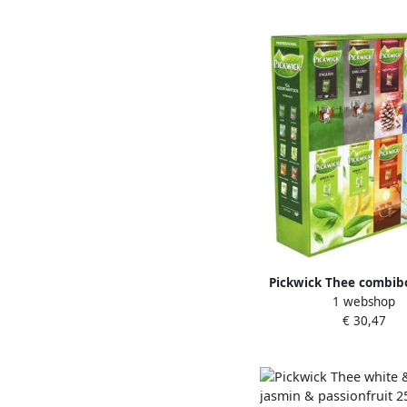
Pickwick Thee combib
1 webshop
zakjes
€ 30,47