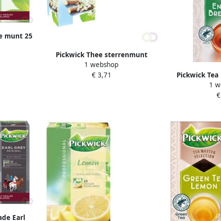
de munt 25
gr
Pickwick Thee sterrenmunt
1 webshop
25x2gr met envelop
Pickwick Tea
€ 3,71
1 w
English Brea
€
s
ade Earl