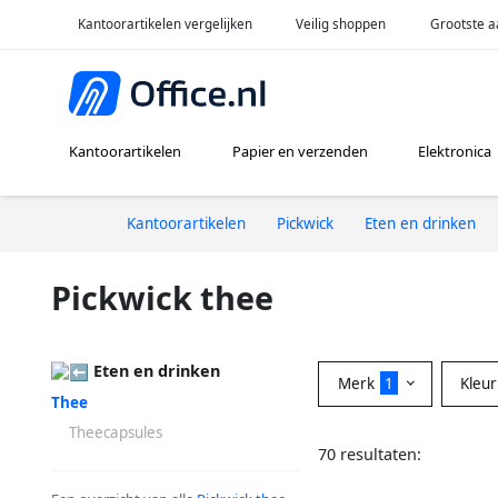
Kantoorartikelen vergelijken
Veilig shoppen
Grootste a
Kantoorartikelen
Papier en verzenden
Elektronica
Kantoorartikelen
Pickwick
Eten en drinken
Pickwick thee
Eten en drinken
Merk
1
Kleu
Thee
Theecapsules
70 resultaten: