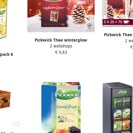
Pickwick Thee
Pickwick Thee winterglow
2 w
gr me
2 webshops
100x2gr
€
€ 9,83
pack 6
 stuks