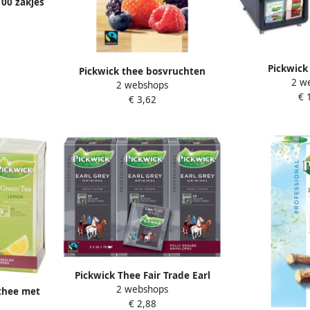
100 zakjes
nvelop
Pickwick
Pickwick thee bosvruchten
2 w
theedispense
2 webshops
fairtrade pak van 25 zakjes
€ 
€ 3,62
Pickwick Thee Fair Trade Earl
2 webshops
grey thee 25 zakjes van 2gr
thee met
€ 2,88
 van 25