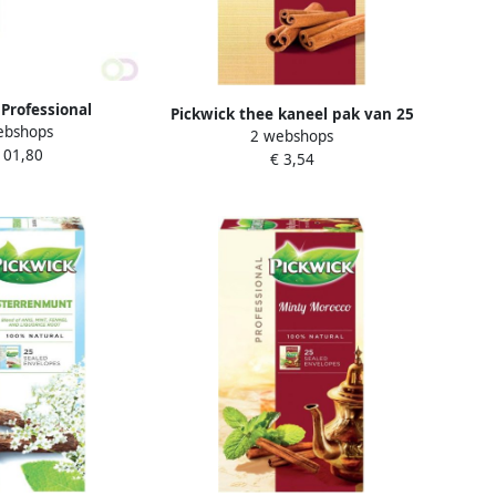
 Professional
Pickwick thee kaneel pak van 25
ebshops
r 8 vaks gevuld
2 webshops
zakjes
101,80
€ 3,54