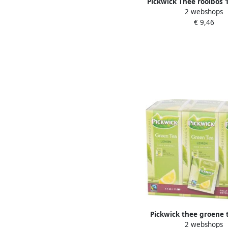
Pickwick Thee rooibos 
2 webshops
van 1.5gram met e
€ 9,46
Pickwick thee groene 
2 webshops
lemon fairtrade pak