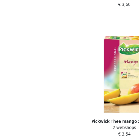
€ 3,60
zakjes
Pickwick Thee mango 
2 webshops
van 1.5gr
€ 3,54