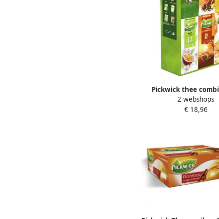
Pickwick thee combi
2 webshops
smaken pak van 150
€ 18,96