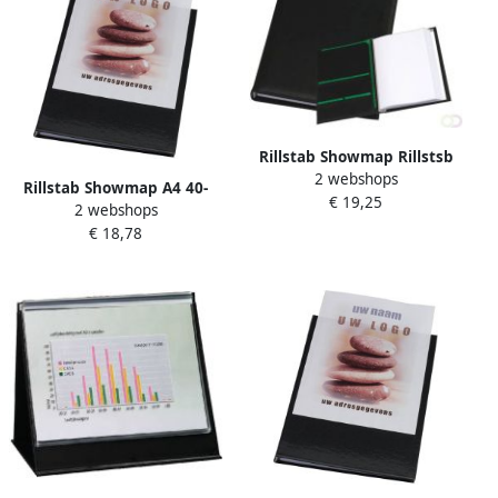
Rillstab Showmap Rillstsb
2 webshops
Ambassadeur A4 1kanaals
Rillstab Showmap A4 40-
€ 19,25
10-tassen zwart
2 webshops
tassen + transparante
€ 18,78
voortas