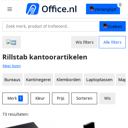
Wis filters
Alle filters
Rillstab kantoorartikelen
Meer lezen
Bureaus
Kantinegerei
Klemborden
Laptoptassen
Mapp
Merk
1
Kleur
Prijs
Sorteren
Wis
73 resultaten: