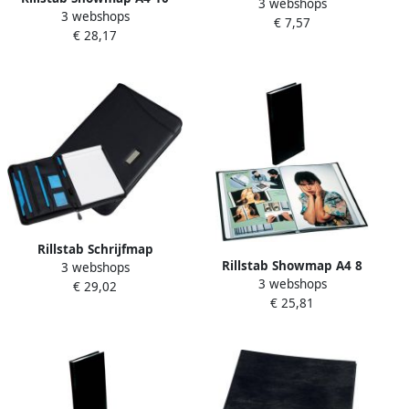
3 webshops
kanaals 10 tassen zwart
3 webshops
kanaals 100-tassen zwart
€ 7,57
€ 28,17
Rillstab Schrijfmap
Rillstab Showmap A4 8
3 webshops
Excellent de luxe A4
3 webshops
kanaals 80-tassen zwart
€ 29,02
lederlook zwart
€ 25,81