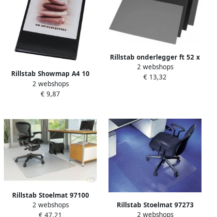
Rillstab onderlegger ft 52 x
2 webshops
65 cm zwart
Rillstab Showmap A4 10
€ 13,32
2 webshops
tassen + transparante
€ 9,87
voortas
Rillstab Stoelmat 97100
2 webshops
Rillstab Stoelmat 97273
90x120cm voor harde vloer
2 webshops
€ 47,21
120x150cm voor