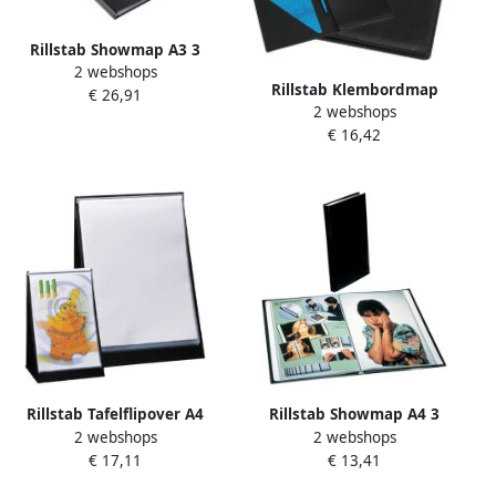
Rillstab Showmap A3 3
2 webshops
kanaals 36 tassen zwart
Rillstab Klembordmap
€ 26,91
2 webshops
98850 luxe kunstleder
€ 16,42
zwart
Rillstab Tafelflipover A4
Rillstab Showmap A4 3
2 webshops
2 webshops
staand 20 tassen
kanaals 30-tassen zwart
€ 17,11
€ 13,41