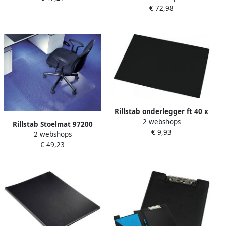
€ 72,98
vloerbedekking
Rillstab onderlegger ft 40 x
2 webshops
53 cm zwart
Rillstab Stoelmat 97200
€ 9,93
2 webshops
90x120cm voor
€ 49,23
vloerbedekking