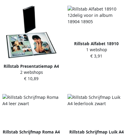
Rillstab Alfabet 18910
1 webshop
12delig voor in album 18904
€ 3,91
18905
Rillstab Presentatiemap A4
2 webshops
1 kanaals 20-tassen zwart
€ 10,89
Rillstab Schrijfmap Roma A4
Rillstab Schrijfmap Luik A4