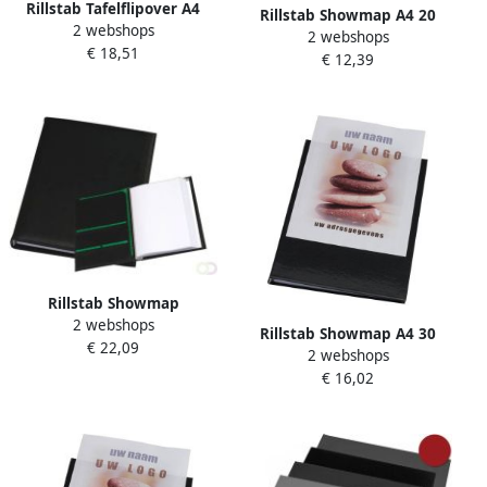
Rillstab Tafelflipover A4
Rillstab Showmap A4 20
2 webshops
dwars 20-tassen
2 webshops
tassen + transparante
€ 18,51
€ 12,39
voortas
Rillstab Showmap
2 webshops
Ambassadeur A4 1 kanaals
Rillstab Showmap A4 30
€ 22,09
20-tassen zwart
2 webshops
tassen + transparante
€ 16,02
voortas