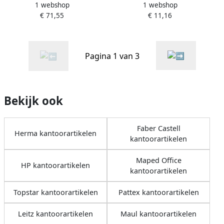
1 webshop
1 webshop
leer zwart
lederlook zwart
€ 71,55
€ 11,16
Pagina 1 van 3
Bekijk ook
Faber Castell
Herma kantoorartikelen
kantoorartikelen
Maped Office
HP kantoorartikelen
kantoorartikelen
Topstar kantoorartikelen
Pattex kantoorartikelen
Leitz kantoorartikelen
Maul kantoorartikelen