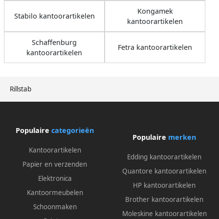
Kongamek
Stabilo kantoorartikelen
kantoorartikelen
Schaffenburg
Fetra kantoorartikelen
kantoorartikelen
Rillstab
Populaire
categorieën
Populaire
merken
Kantoorartikelen
Edding kantoorartikelen
Papier en verzenden
Quantore kantoorartikelen
Elektronica
HP kantoorartikelen
Kantoormeubelen
Brother kantoorartikelen
Schoonmaken
Moleskine kantoorartikelen