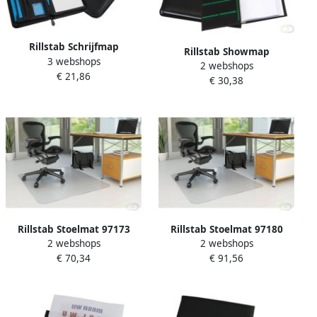
Rillstab Schrijfmap
Rillstab Showmap
3 webshops
Excellent de luxe A5
2 webshops
Ambassadeur A4 3 kanaals
€ 21,86
lederlook zwart
€ 30,38
30-tassen zwart
Rillstab Stoelmat 97173
Rillstab Stoelmat 97180
2 webshops
2 webshops
150x120cm voor harde vloer
120x180cm voor harde vloer
€ 70,34
€ 91,56