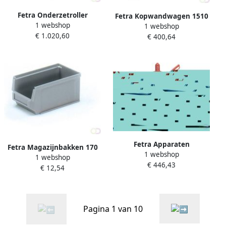
Fetra Onderzetroller
Fetra Kopwandwagen 1510
1 webshop
verstelbaar 6952 Draagvlak
1 webshop
Laadvlak 850 x 500 mm
€ 1.020,60
360 x 220 mm 12 ton
€ 400,64
Fetra Apparaten
Fetra Magazijnbakken 170
1 webshop
steekwagen 11040
1 webshop
145 x 102 x 78 mm grijs
€ 446,43
Luchtbanden 260 x 85 mm
€ 12,54
Pagina 1 van 10