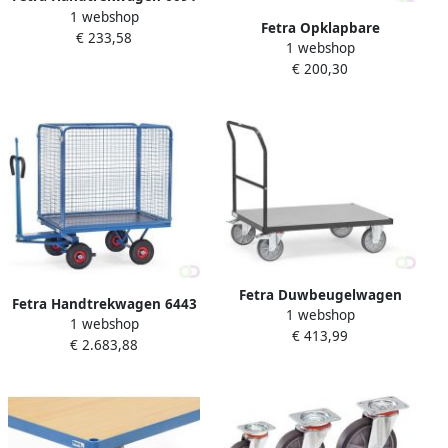
1 webshop
verzinkt Laadvlak van
Fetra Opklapbare
€ 233,58
watervast multiplex
1 webshop
duwbeugel Meerprijs
€ 200,30
Fetra Duwbeugelwagen
Fetra Handtrekwagen 6443
1 webshop
2501 7016 Laadvlak 1.000 x
1 webshop
L trekoog Laadvlak 1.200 x
€ 413,99
600 mm
€ 2.683,88
800 mm