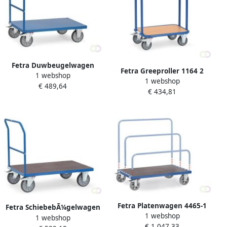
Fetra Duwbeugelwagen
Fetra Greeproller 1164 2
1 webshop
2501 staalplaat
1 webshop
Laadvlakken 600 x 450 mm
€ 489,64
gelijkliggend Laadvlak
€ 434,81
1.000 x 600 mm
Fetra Platenwagen 4465-1
Fetra SchiebebÃ¼gelwagen
1 webshop
zonder beugels Laadvlak
1 webshop
25001400 LadeflÃ¤che 850 x
€ 1.047,33
1.600 x 800 mm-1200 kg