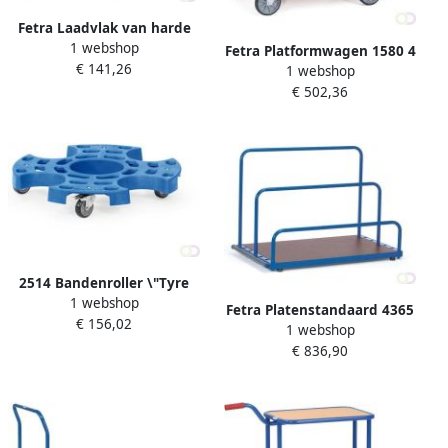
Fetra Laadvlak van harde
1 webshop
PVC plaat voor MultiVario
Fetra Platformwagen 1580 4
€ 141,26
Meerprijs 850 x 500 mm
1 webshop
zijbeugels Laadvlak 850 x
€ 502,36
500 mm
2514 Bandenroller \"Tyre
1 webshop
Trolley\" 4546 Diameter 630
Fetra Platenstandaard 4365
€ 156,02
mm
1 webshop
zonder insteekbeugels
€ 836,90
Laadvlak 1.600 x 800 mm