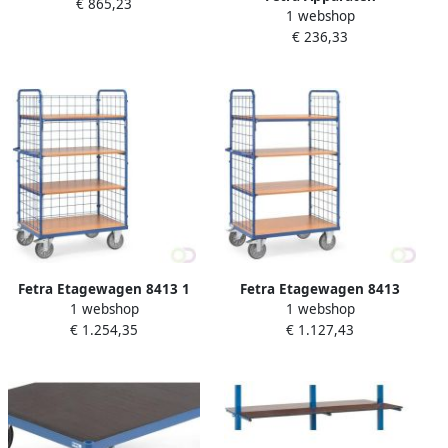
€ 865,23
Laadvlak 1.600 x 800 mm
1 webshop
steekwagen 11030
600 kg
€ 236,33
Luchtbanden 260 x 85 mm
Fetra Etagewagen 8413
Fetra Etagewagen 8413 1
1 webshop
1 webshop
Laadvlak 1.200 x 800 mm
Laadvlak 1.200 x 800 mm
€ 1.127,43
€ 1.254,35