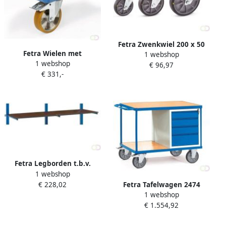
Fetra Zwenkwiel 200 x 50
Fetra Wielen met
1 webshop
mm TPE-wielen elektrisch
1 webshop
polyuretaan banden 125 x
€ 96,97
geleidend
€ 331,-
40 mm naaf met kogellager
Fetra Legborden t.b.v.
1 webshop
Draagarmwagen 2000 x 600
Fetra Tafelwagen 2474
€ 228,02
mm incl.
1 webshop
Laadvlak 1.000 x 700 mm
Bevestigingsmateriaal
€ 1.554,92