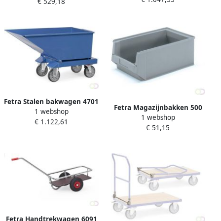
€ 529,18
500 mm
Fetra Stalen bakwagen 4701
Fetra Magazijnbakken 500
1 webshop
250 Liter 750 kg
1 webshop
450 x 310 x 200 mm grijs
€ 1.122,61
draagvermogen
€ 51,15
Fetra Handtrekwagen 6091