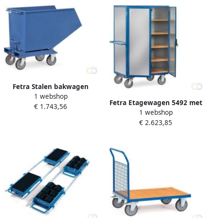
Fetra Stalen bakwagen
1 webshop
4702-aftapkraan 450 Liter
Fetra Etagewagen 5492 met
€ 1.743,56
750 kg draagvermogen
1 webshop
verzinkte staalplaat
€ 2.623,85
Laadvlak 1.000 x 680 mm