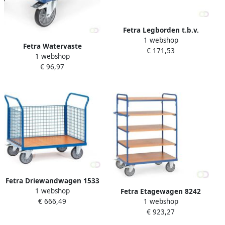
Fetra Legborden t.b.v.
1 webshop
Draagarmwagen 1600 x 370
Fetra Watervaste
€ 171,53
mm incl.
1 webshop
platformen voor MultiVario
Bevestigingsmateriaal
€ 96,97
Meerprijs 1200 x 800 mm
Fetra Driewandwagen 1533
1 webshop
Laadvlak 1.200 x 800 mm
Fetra Etagewagen 8242
€ 666,49
1 webshop
Laadvlak 1.000 x 700 mm
€ 923,27