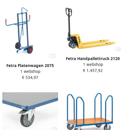
Fetra Handpallettruck 2120
1 webshop
2 ton Vorklengte 1.150 mm
Fetra Platenwagen 2075
€ 1.457,92
1 webshop
Massief rubber wielen 250 x
€ 534,97
60 mm