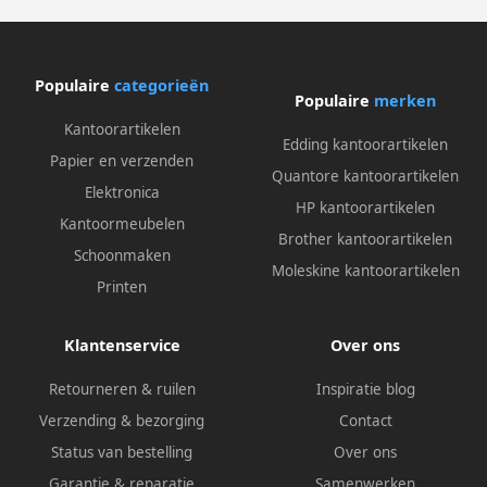
Populaire
categorieën
Populaire
merken
Kantoorartikelen
Edding kantoorartikelen
Papier en verzenden
Quantore kantoorartikelen
Elektronica
HP kantoorartikelen
Kantoormeubelen
Brother kantoorartikelen
Schoonmaken
Moleskine kantoorartikelen
Printen
Klantenservice
Over ons
Retourneren & ruilen
Inspiratie blog
Verzending & bezorging
Contact
Status van bestelling
Over ons
Garantie & reparatie
Samenwerken