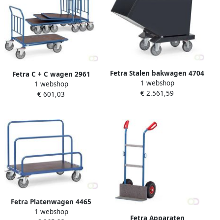
Fetra Stalen bakwagen 4704
Fetra C + C wagen 2961
1 webshop
antracietgrijs aftapkraan
1 webshop
Laadvlak 1.000 x 600 mm
€ 2.561,59
800 Liter 800 kg
€ 601,03
draagvermogen
Fetra Platenwagen 4465
1 webshop
zonder insteekbeugels
Fetra Apparaten