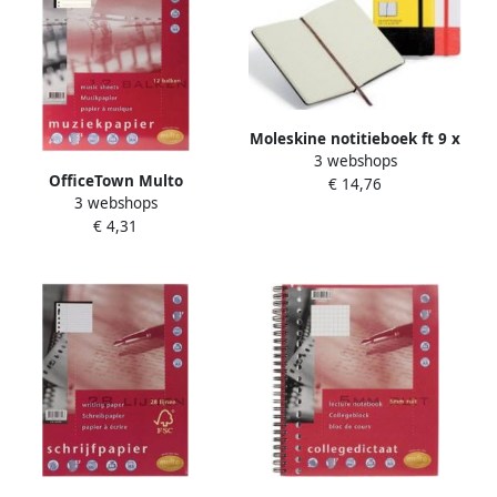
Moleskine notitieboek ft 9 x
3 webshops
14 cm geruit harde cover
OfficeTown Multo
€ 14,76
192 bladzijden zwart
3 webshops
muziekpapier voor ft A4 23-
€ 4,31
gaatsperforatie