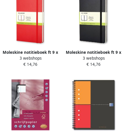
Moleskine notitieboek ft 9 x
Moleskine notitieboek ft 9 x
3 webshops
3 webshops
14 cm effen harde cover 192
14 cm effen harde cover 192
€ 14,76
€ 14,76
blad rood
bladzijden zwart