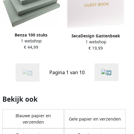
Benza 100 stuks
SecaDesign Gastenboek
1 webshop
Brievenbusdoos
1 webshop
GUEST BOOK A4 formaat wit
€ 44,99
verzenddoos A4+ 350 x 250
€ 19,99
goud receptieboek huwelijk
x 28 mm
GBW2130GG
Pagina 1 van 10
Bekijk ook
Blauwe papier en
Gele papier en verzenden
verzenden