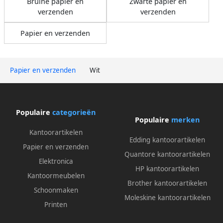
Bruine papier en
Zwarte papier en
verzenden
verzenden
Papier en verzenden
Papier en verzenden
Wit
Populaire
categorieën
Populaire
merken
Kantoorartikelen
Edding kantoorartikelen
Papier en verzenden
Quantore kantoorartikelen
Elektronica
HP kantoorartikelen
Kantoormeubelen
Brother kantoorartikelen
Schoonmaken
Moleskine kantoorartikelen
Printen