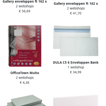
Gallery enveloppen ft 162 x
Gallery enveloppen ft 162 x
2 webshops
229 mm stripsluiting
2 webshops
229 mm stripsluiting
€ 56,69
binnenzijde grijs doos van
€ 41,70
binnenzijde grijs doos van
500 stuks
500 stuks
DULA C5 6 Enveloppen Bank
1 webshop
envelop 114 x 229 mm 250
€ 34,99
stuks zelfklevend met
OfficeTown Multo
plakstrip 80 Gram
2 webshops
collegedictaat ft A4 geruit 5
€ 4,36
mm 23-gaatsperforatie