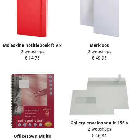
Moleskine notitieboek ft 9 x
Merkloos
2 webshops
2 webshops
14 cm gelijnd harde cover
Bordrugenveloppen ft 310 x
€ 14,76
€ 49,95
192 blad rood
440 mm doos van 100 stuks
Gallery enveloppen ft 156 x
2 webshops
220 mm venster links
€ 46,34
stripsluiting binnenzijde
OfficeTown Multo