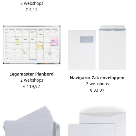
grijs 500 stuks
2 webshops
collegedictaat ft A4 gelijnd
€ 4,14
23-gaatsperforatie
Legamaster Planbord
Navigator Zak enveloppen
2 webshops
premium projectplanner
2 webshops
ft 229 x 324 mm met
€ 119,97
60x90cm
€ 33,07
venster rechts(ft 50 x 110
mm ) doos van 250 stuks