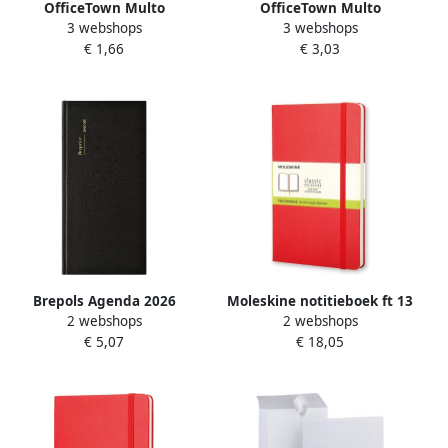
OfficeTown Multo
OfficeTown Multo
3 webshops
3 webshops
ringbandinterieur voor ft
collegedictaat ft 16 5 x 21
€ 1,66
€ 3,03
A5 28 lijnen met kantlijn
cm geruit 5 mm 17-
gaatsperforatie
Brepols Agenda 2026
Moleskine notitieboek ft 13
2 webshops
2 webshops
Breprint Lima 7dagen
x 21 cm effen harde cover
€ 5,07
€ 18,05
2pagina's 14maands zwart
240 blad rood