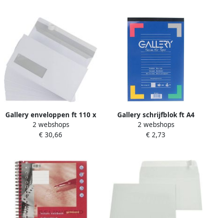
Schrijfpapier
Gallery enveloppen ft 110 x
Gallery schrijfblok ft A4
2 webshops
2 webshops
220 mm venster links
geruit 5 mm blok van 100
€ 30,66
€ 2,73
stripsluiting doos van 500
vel 10 stuks
stuks