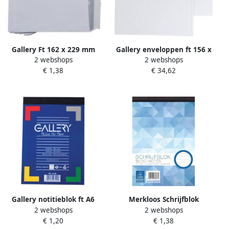
Gallery Ft 162 x 229 mm
Gallery enveloppen ft 156 x
2 webshops
2 webshops
met strip pak van 10 stuks
220 mm stripsluiting
€ 1,38
€ 34,62
50 stuks
binnenzijde grijs doos van
500 stuks
Gallery notitieblok ft A6
Merkloos Schrijfblok
2 webshops
2 webshops
gelijnd blok van 100 vel
notitieblok gelinieerd A5
€ 1,20
€ 1,38
100 vellen papier