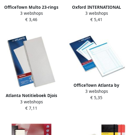
OfficeTown Multo 23-rings
Oxford INTERNATIONAL
3 webshops
3 webshops
schrijfpapier van 100 vel
Notebook Connect met
€ 3,46
€ 5,41
gelijnd
scanbare pagina&apos;s
160 bladzijden ft A5+ geruit
5 mm
OfficeTown Atlanta by
3 webshops
Jalema rekeningblokken ft
Atlanta Notitieboek Djois
€ 5,35
A5 zelfkopiërend
3 webshops
enkelvoudig 330x135mm
€ 7,11
100 bladzijdes blauw