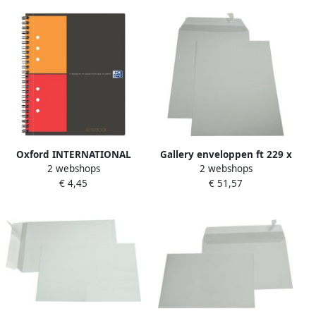
Oxford INTERNATIONAL
Gallery enveloppen ft 229 x
2 webshops
2 webshops
activebook 160 bladzijden ft
324 mm stripsluiting
€ 4,45
€ 51,57
A5+ geruit 5 mm
binnenzijde grijs doos van
250 stuks