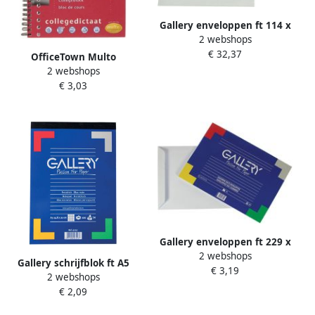
Gallery enveloppen ft 114 x
2 webshops
162 mm stripsluiting
€ 32,37
binnenzijde grijs doos van
OfficeTown Multo
500 stuks
2 webshops
collegedictaat ft 16 5 x 21
€ 3,03
cm gelijnd 17-
gaatsperforatie
Gallery enveloppen ft 229 x
2 webshops
324 mm gegomd
Gallery schrijfblok ft A5
€ 3,19
binnenzijde blauw pak van
2 webshops
geruit 5 mm blok van 100
10 stuks 25 stuks
€ 2,09
vel 10 stuks