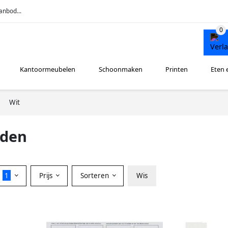
anbod...
Kantoormeubelen
Schoonmaken
Printen
Eten 
Wit
nden
r
1
Prijs
Sorteren
Wis