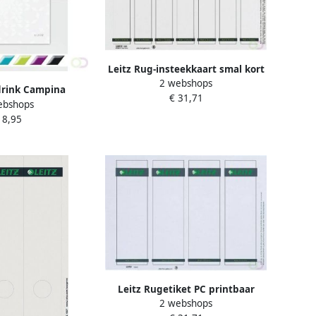
Leitz Rug-insteekkaart smal kort
2 webshops
31x190mm wit 175 stuks
drink Campina
€ 31,71
ebshops
ig pak 1 liter
 8,95
Leitz Rugetiket PC printbaar
2 webshops
1680 59x190mm breed wit