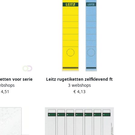
ketten voor serie
Leitz rugetiketten zelfklevend ft
ebshops
3 webshops
 19 cm pak van 10
3 9 x 28 5 cm pak van 10 stuks
 4,51
€ 4,13
ks grijs
wit