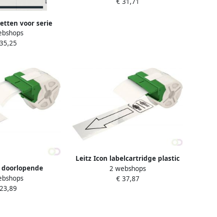
€ 31,71
ketten voor serie
ebshops
28 5 cm pak van 75
 35,25
ks wit
Leitz Icon labelcartridge plastic
n doorlopende
2 webshops
voor labels tot 88 mm breed wit
ebshops
 papier voor labels
€ 37,87
 23,89
 mm breed