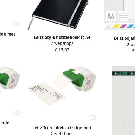
idge met
Leitz Style notitieboek ft A4
Leitz Soja
bels ft 36
2 webshops
harde kaft gelijnd zwart
2 w
plantaard
els
€ 15,67
€
pende
Leitz Icon labelcartridge met
oor labels
2 webshops
gestanste grote adreslabels ft 59