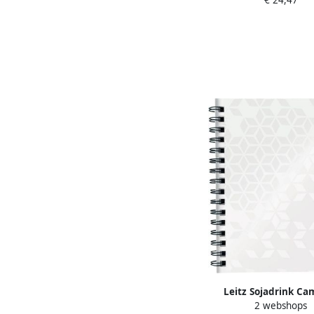
€ 24,47
tot 61 mm bre
Leitz Sojadrink Ca
2 webshops
plantaardig pak 1 