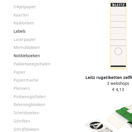
Inkjetpapier
Kaarten
Kasboeken
Labels
Laserpapier
Memoblokken
Notitieboeken
Pakketweegschalen
Papier
Leitz rugetiketten zelf
Papiermache
3 webshops
6 1 x 28 5 cm pak van
Planners
€ 4,13
wit
Postweegschalen
Rekeningblokken
Schetsboeken
Schriften
Schrijfblokken