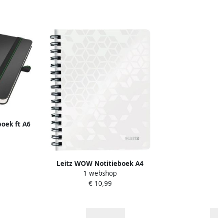
boek ft A6
 zwart
Leitz WOW Notitieboek A4
1 webshop
Gelijnd Spiraalgebonden met PP
€ 10,99
kaft