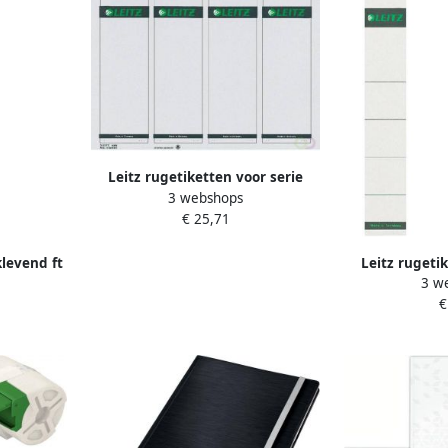
Leitz rugetiketten voor serie
3 webshops
1080 ft 6 1 x 19 2 cm pak van 100
€ 25,71
stuks wit
klevend ft
Leitz rugeti
3 w
 10 stuks
1050 ft 3 2 x
€
stu