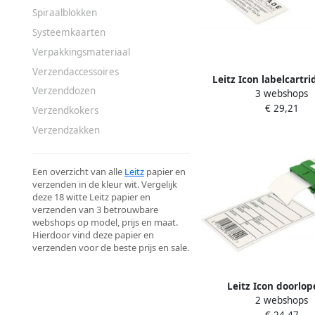
Spiraalblokken
Systeemkaarten
Verpakkingsmateriaal
Verzendaccessoires
Leitz Icon labelcartr
Verzenddozen
3 webshops
gestanste grote adresla
€ 29,21
x 88 mm 600 lab
Verzendkokers
Verzendzakken
Een overzicht van alle
Leitz
papier en
verzenden in de kleur wit. Vergelijk
deze 18 witte Leitz papier en
verzenden van 3 betrouwbare
webshops op model, prijs en maat.
Hierdoor vind deze papier en
verzenden voor de beste prijs en sale.
Leitz Icon doorlo
2 webshops
labelcartridge papier v