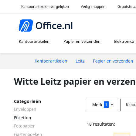
Kantoorartikelen vergelijken
Veilig shoppen
Grootste a
Kantoorartikelen
Papier en verzenden
Elektronica
Kantoorartikelen
Leitz
Papier en verzenden
Witte Leitz papier en verze
Categorieën
Merk
1
Kleu
Enveloppen
Etiketten
18 resultaten:
Fotopapier
Gastenboeken