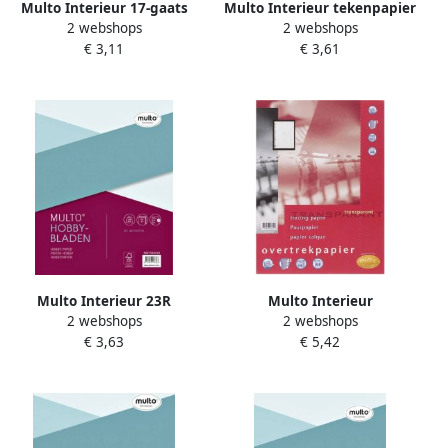
Multo Interieur 17-gaats
Multo Interieur tekenpapier
2 webshops
2 webshops
tekenpapier 120gr 50 vel
A4 23-rings 50 vel
€ 3,11
€ 3,61
Multo Interieur 23R
Multo Interieur
2 webshops
2 webshops
hobbyblad 140gr 20vel wit
overtrekpapier A4 23-gaats
€ 3,63
€ 5,42
50 vel