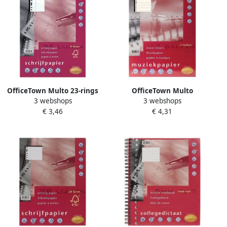
OfficeTown Multo 23-rings
OfficeTown Multo
3 webshops
3 webshops
schrijfpapier van 100 vel
muziekpapier voor ft A4 23-
€ 3,46
€ 4,31
gelijnd
gaatsperforatie