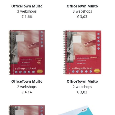
OfficeTown Multo
OfficeTown Multo
3 webshops
3 webshops
ringbandinterieur voor ft
collegedictaat ft 16 5 x 21
€ 1,66
€ 3,03
A5 28 lijnen met kantlijn
cm geruit 5 mm 17-
gaatsperforatie
OfficeTown Multo
OfficeTown Multo
2 webshops
2 webshops
collegedictaat ft A4 gelijnd
collegedictaat ft 16 5 x 21
€ 4,14
€ 3,03
23-gaatsperforatie
cm gelijnd 17-
gaatsperforatie