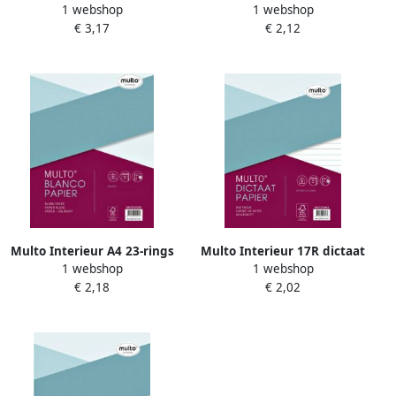
1 webshop
1 webshop
ruit 10mm 50 vel
ruit 5mm 80gr 50 vel
€ 3,17
€ 2,12
Multo Interieur A4 23-rings
Multo Interieur 17R dictaat
1 webshop
1 webshop
blanco 50vel
80gr 50vel
€ 2,18
€ 2,02