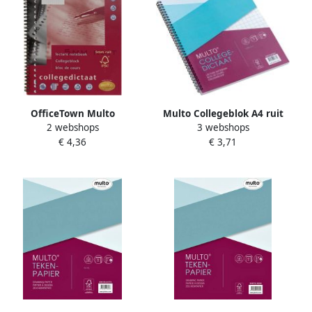
OfficeTown Multo
Multo Collegeblok A4 ruit
2 webshops
3 webshops
collegedictaat ft A4 geruit 5
10x10mm 23-gaats 160
€ 4,36
€ 3,71
mm 23-gaatsperforatie
pagina's 80gr wit