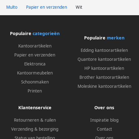
Multo
Papier en verzenden
Wit
Populaire
categorieën
Populaire
merken
Kantoorartikelen
Edding kantoorartikelen
Papier en verzenden
Quantore kantoorartikelen
Elektronica
HP kantoorartikelen
Kantoormeubelen
Brother kantoorartikelen
Schoonmaken
Moleskine kantoorartikelen
Printen
Klantenservice
Over ons
Retourneren & ruilen
Inspiratie blog
Verzending & bezorging
Contact
Status van bestelling
Over ons