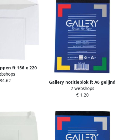
oppen ft 156 x 220
ebshops
ting binnenzijde
 34,62
 van 500 stuks
Gallery notitieblok ft A6 gelijnd
2 webshops
blok van 100 vel
€ 1,20