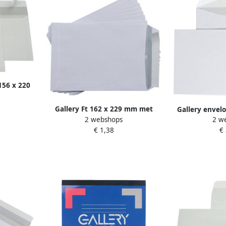
156 x 220
psluiting
0 stuks
Gallery Ft 162 x 229 mm met
Gallery envel
2 webshops
2 w
strip pak van 10 stuks 50 stuks
mm stripslui
€ 1,38
€
grijs doos