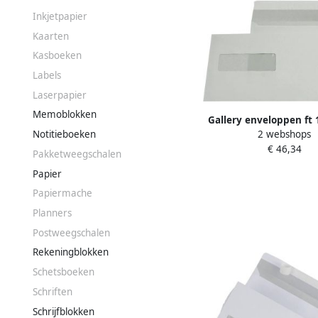
Inkjetpapier
Kaarten
Kasboeken
Labels
Laserpapier
Memoblokken
Gallery enveloppen ft 
Notitieboeken
2 webshops
mm venster links stri
€ 46,34
binnenzijde grijs 50
Pakketweegschalen
Papier
Papiermache
Planners
Postweegschalen
Rekeningblokken
Schetsboeken
Schriften
Schrijfblokken