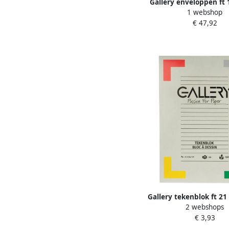
Gallery enveloppen ft 
1 webshop
mm venster rechts stri
€ 47,92
binnenzijde grijs 50
Gallery tekenblok ft 21
2 webshops
(A4) extra zwaar houtv
€ 3,93
190 g mÃÂ² blok van