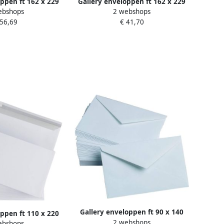
oppen ft 162 x 229
Gallery enveloppen ft 162 x 229
ebshops
2 webshops
ting binnenzijde
mm stripsluiting binnenzijde
 56,69
€ 41,70
 van 500 stuks
grijs doos van 500 stuks
Gallery enveloppen ft 90 x 140
oppen ft 110 x 220
2 webshops
mm gegomd pak van 50 stuks
ebshops
ting binnenzijde