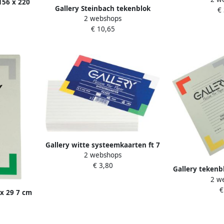
156 x 220
Gallery Steinbach tekenblok
€
grijs doos
psluiting
2 webshops
gekorreld ft 29 7 x 42 cm (A3) 200
0 stuks
€ 10,65
g mÃÂ² blok van 20 vel
Gallery witte systeemkaarten ft 7
2 webshops
5 x 12 5 cm gelijnd pak van 100
€ 3,80
stuks
Gallery tekenb
2 w
120 g mÃÂ² ft
€
blok 
 x 29 7 cm
rij papier
 20 vel