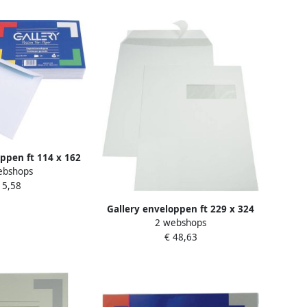
oppen ft 114 x 162
ebshops
ak van 50 stuks
 5,58
Gallery enveloppen ft 229 x 324
2 webshops
mm venster rechts stripsluiting
€ 48,63
binnenzijde grijs doos van 250
stuks