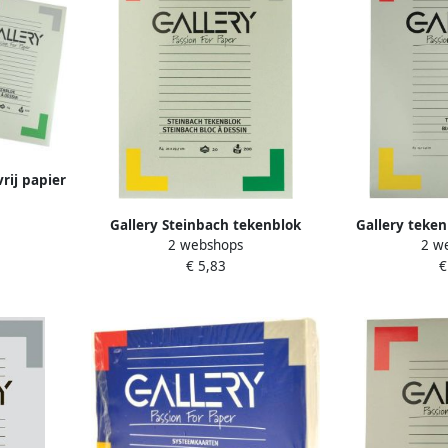
rij papier
 cm blok
Gallery Steinbach tekenblok
Gallery teken
2 webshops
2 w
gekorreld ft 21 x 29 7 cm (A4) 200
houtvrij papie
€ 5,83
€
g mÂ² blok van 20 vel
7 x 42 cm (A3