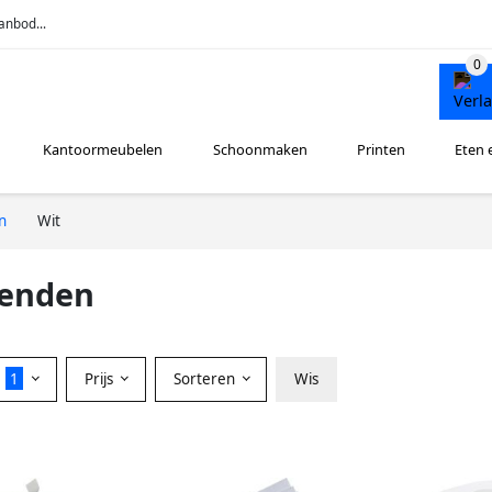
anbod...
Kantoormeubelen
Schoonmaken
Printen
Eten 
n
Wit
zenden
r
1
Prijs
Sorteren
Wis