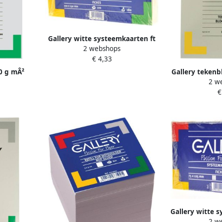
Gallery witte systeemkaarten ft
2 webshops
10 x 15 cm effen pak van 100
€ 4,33
stuks
0 g mÂ²
Gallery tekenb
2 w
blad ft 27
120 g mÃÂ² f
€
van
Gallery witte 
2 w
5 x 12 5 cm ge