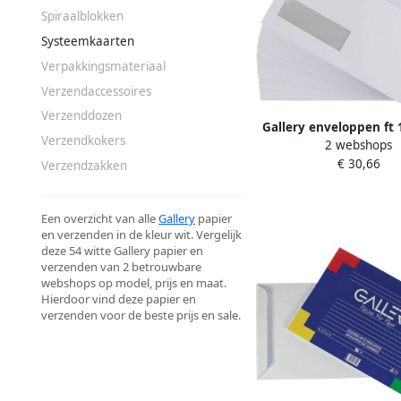
Spiraalblokken
Systeemkaarten
Verpakkingsmateriaal
Verzendaccessoires
Verzenddozen
Gallery enveloppen ft 
Verzendkokers
2 webshops
mm venster links stri
€ 30,66
doos van 500 st
Verzendzakken
Een overzicht van alle
Gallery
papier
en verzenden in de kleur wit. Vergelijk
deze 54 witte Gallery papier en
verzenden van 2 betrouwbare
webshops op model, prijs en maat.
Hierdoor vind deze papier en
verzenden voor de beste prijs en sale.