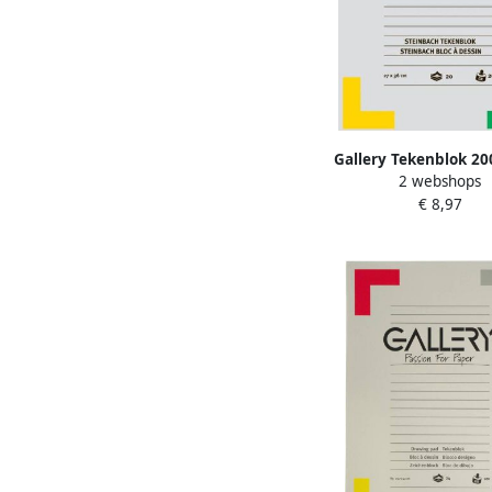
Gallery Tekenblok 20
2 webshops
steinbach gekorreld 20 
€ 8,97
x 36 cm