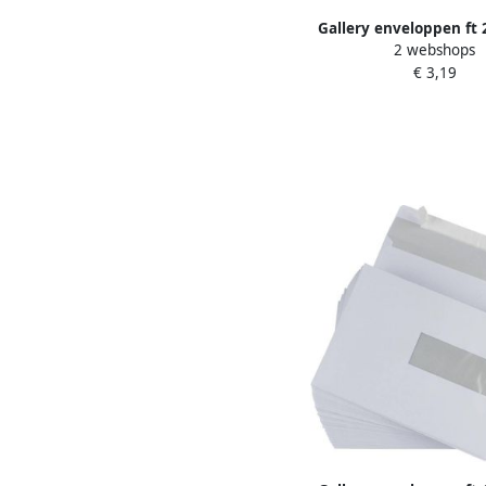
Gallery enveloppen ft 
2 webshops
mm gegomd binnenzij
€ 3,19
pak van 10 stuks 25