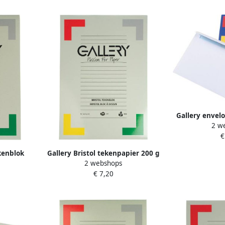
Gallery envel
2 w
mm gegomd p
€
kenblok
Gallery Bristol tekenpapier 200 g
2 webshops
m (A4) 250
ft 29 7 x 42 cm A3 blok van 20 vel
€ 7,20
 vel