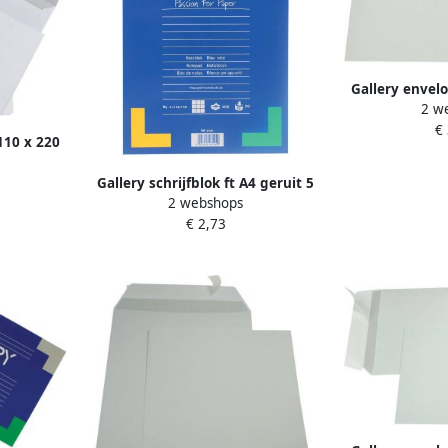
Gallery envel
2 w
mm stripslui
€
grijs doos
110 x 220
psluiting
Gallery schrijfblok ft A4 geruit 5
uks
2 webshops
mm blok van 100 vel 10 stuks
€ 2,73