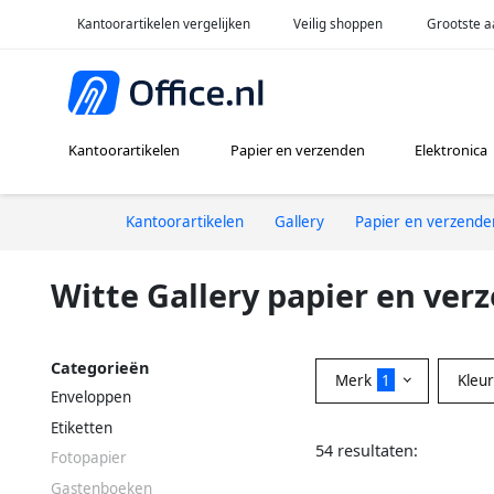
Kantoorartikelen vergelijken
Veilig shoppen
Grootste a
Kantoorartikelen
Papier en verzenden
Elektronica
Kantoorartikelen
Gallery
Papier en verzende
Witte Gallery papier en ver
Categorieën
Merk
1
Kleu
Enveloppen
Etiketten
54 resultaten:
Fotopapier
Gastenboeken