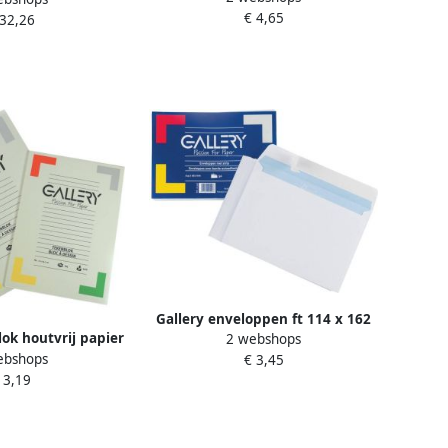
€ 4,65
 32,26
 van 500 stuks
Gallery enveloppen ft 114 x 162
lok houtvrij papier
2 webshops
mm stripsluiting pak van 50
ebshops
 21 x 29 7 cm (A4)
€ 3,45
stuks
 3,19
van 24 vel