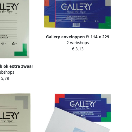
Gallery enveloppen ft 114 x 229
2 webshops
mm stripsluiting pak van 50
€ 3,13
stuks
blok extra zwaar
ebshops
r 190 g mÃÂ² ft 29
 5,78
) blok van 20 vel