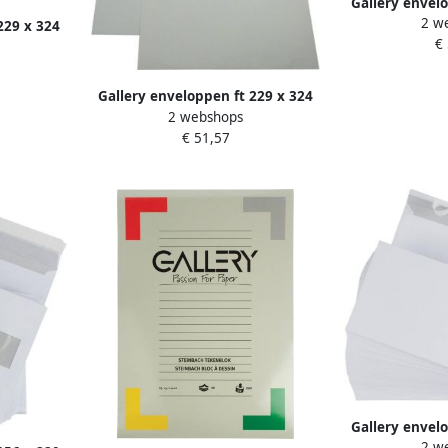
Gallery envel
2 w
mm stripslui
229 x 324
€
grijs doos
de blauw
 stuks
Gallery enveloppen ft 229 x 324
2 webshops
mm stripsluiting binnenzijde
€ 51,57
grijs doos van 250 stuks
Gallery envel
2 w
mm stripslui