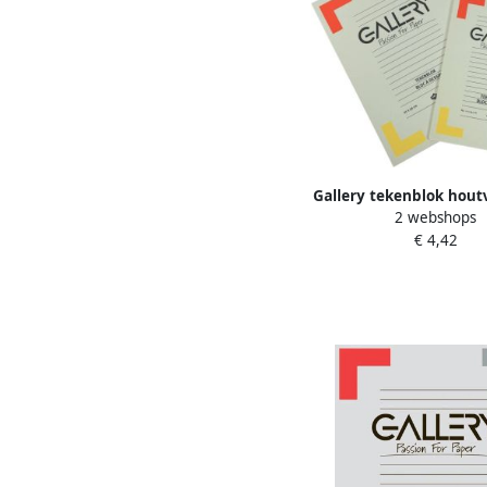
Gallery tekenblok houtv
2 webshops
120 g mÃÂ² ft 27 x 36
€ 4,42
van 24 vel