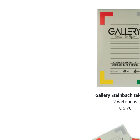
Gallery Steinbach te
2 webshops
gekorreld ft 21 x 29 7 c
€ 6,70
g mÂ² blok van 20