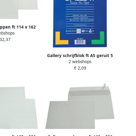
oppen ft 114 x 162
ebshops
ting binnenzijde
 32,37
 van 500 stuks
Gallery schrijfblok ft A5 geruit 5
2 webshops
mm blok van 100 vel 10 stuks
€ 2,09