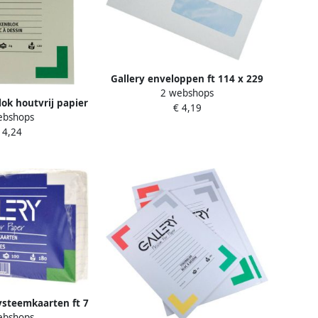
Gallery enveloppen ft 114 x 229
2 webshops
mm met venster rechts gegomd
lok houtvrij papier
€ 4,19
pak van 50 stuks
ebshops
t 24 x 32 cm blok
 4,24
 24 vel
systeemkaarten ft 7
ebshops
ruit 5 mm pak van