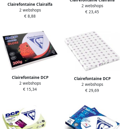
Clairefontaine Clairalfa
Clairefontaine Clairalfa
2 webshops
presentatiepapier A3 300 g
2 webshops
presentatiepapier A4 100 g
€ 23,45
pak van 125 vel
€ 8,88
pak van 500 vel
Clairefontaine DCP
Clairefontaine DCP
2 webshops
presentatiepapier coated
2 webshops
presentatiepapier SRA3 300
€ 15,34
gloss ft A4 200 g pak van
€ 29,69
g pak van 125 vel
250 vel