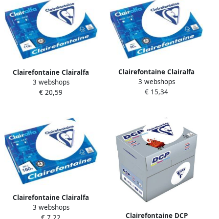
Clairefontaine Clairalfa
Clairefontaine Clairalfa
3 webshops
presentatiepapier A3 90 g
3 webshops
presentatiepapier A3 110 g
€ 15,34
pak van 500 vel
€ 20,59
pak van 500 vel
Clairefontaine Clairalfa
3 webshops
presentatiepapier ft A4 160
Clairefontaine DCP
€ 7,22
g pak van 250 vel