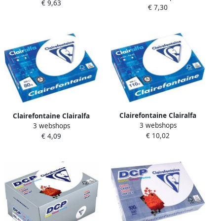
€ 9,63
g pak van 250 vel
€ 7,30
pak van 500 vel
Clairefontaine Clairalfa
Clairefontaine Clairalfa
3 webshops
presentatiepapier A4 110 g
3 webshops
printpapier ft A5 80 g pak
€ 10,02
pak van 500 vel
€ 4,09
van 500 vel