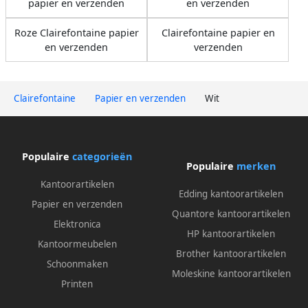
papier en verzenden
en verzenden
Roze Clairefontaine papier
Clairefontaine papier en
en verzenden
verzenden
Clairefontaine
Papier en verzenden
Wit
Populaire
categorieën
Populaire
merken
Kantoorartikelen
Edding kantoorartikelen
Papier en verzenden
Quantore kantoorartikelen
Elektronica
HP kantoorartikelen
Kantoormeubelen
Brother kantoorartikelen
Schoonmaken
Moleskine kantoorartikelen
Printen