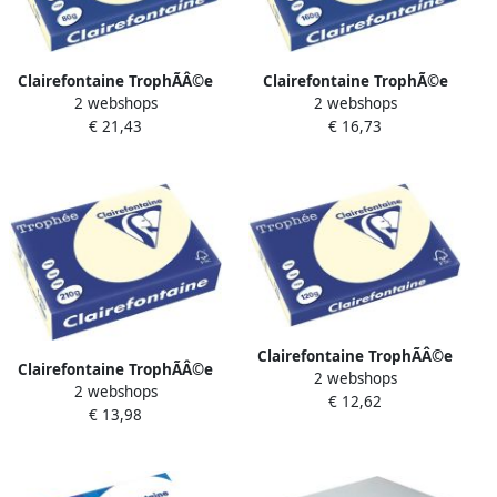
Clairefontaine TrophÃÂ©e
Clairefontaine TrophÃ©e
2 webshops
2 webshops
Pastel gekleurd papier A3
Pastel gekleurd papier A3
€ 21,43
€ 16,73
80 g 500 vel crÃÂ¨me
160 g 250 vel crÃ¨me
Clairefontaine TrophÃÂ©e
Clairefontaine TrophÃÂ©e
2 webshops
Pastel gekleurd papier A3
2 webshops
Pastel gekleurd papier A4
€ 12,62
120 g 250 vel crÃÂ¨me
€ 13,98
210 g 250 vel crÃÂ¨me