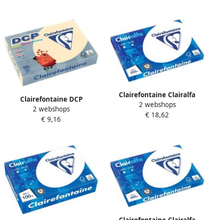
Clairefontaine Clairalfa
Clairefontaine DCP
2 webshops
presentatiepapier A3 250 g
2 webshops
presentatiepapier A4 100 g
€ 18,62
pak van 125 vel
€ 9,16
ivoor pak van 500 vel