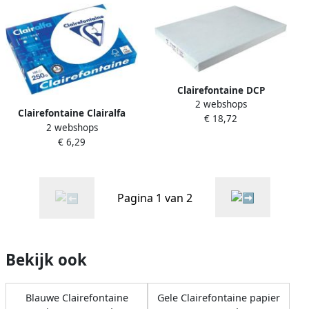
Clairefontaine DCP
2 webshops
presentatiepapier SRA3 120
Clairefontaine Clairalfa
€ 18,72
g pak van 250 vel
2 webshops
presentatiepapier A4 250 g
€ 6,29
pak van 125 vel
Pagina 1 van 2
Bekijk ook
Blauwe Clairefontaine
Gele Clairefontaine papier