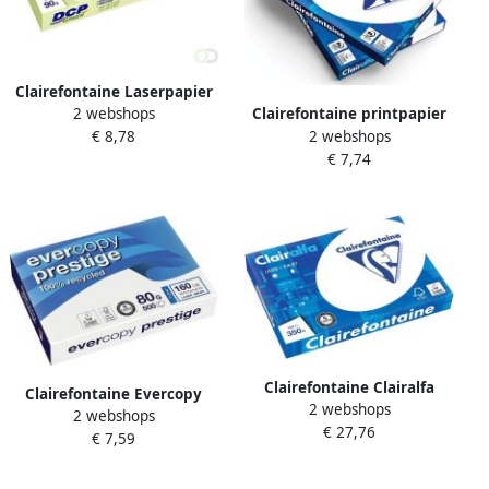
Clairefontaine Laserpapier
2 webshops
Clairefontaine printpapier
DCP Green A4 90gr wit 500
2 webshops
€ 8,78
ft A4 80 g pak van 200 vel
vel
€ 7,74
doos van 7 pakken
Clairefontaine Clairalfa
Clairefontaine Evercopy
2 webshops
presentatiepapier ft A3 350
2 webshops
kopieerpapier Prestige ft A4
€ 27,76
g pak van 125 vel
€ 7,59
80 g pak van 500 vel