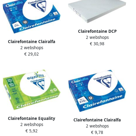
Clairefontaine DCP
2 webshops
presentatiepapier SRA3 250
Clairefontaine Clairalfa
€ 30,98
g pak van 125 vel
2 webshops
presentatiepapier A3 210 g
€ 29,02
pak van 250 vel
Clairefontaine Equality
Clairefontaine Clairalfa
2 webshops
printpapier ft A4 80 g pak
2 webshops
presentatiepapier ft A4 210
€ 5,92
van 500 vel
€ 9,78
g pak van 250 vel