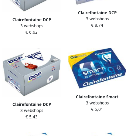
Clairefontaine DCP
3 webshops
presentatiepapier A4 100 g
Clairefontaine DCP
€ 8,74
pak van 500 vel
3 webshops
presentatiepapier A4 250 g
€ 6,62
pak van 125 vel
Clairefontaine Smart
3 webshops
Printing printpapier ft A4
Clairefontaine DCP
€ 5,01
60 g pak van 500 vel
3 webshops
presentatiepapier A4 120 g
€ 5,43
pak van 250 vel