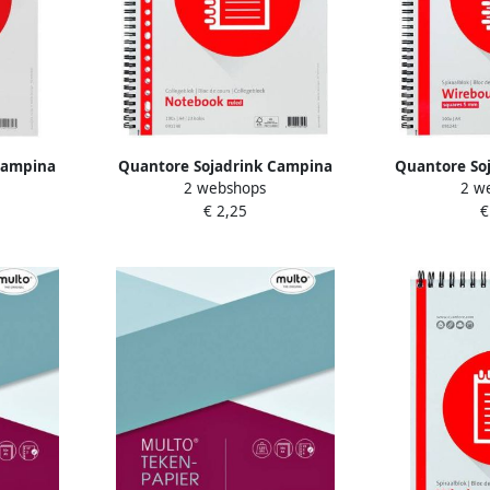
Campina
Quantore Sojadrink Campina
Quantore So
2 webshops
2 w
liter
plantaardig pak 1 liter
plantaard
€ 2,25
€