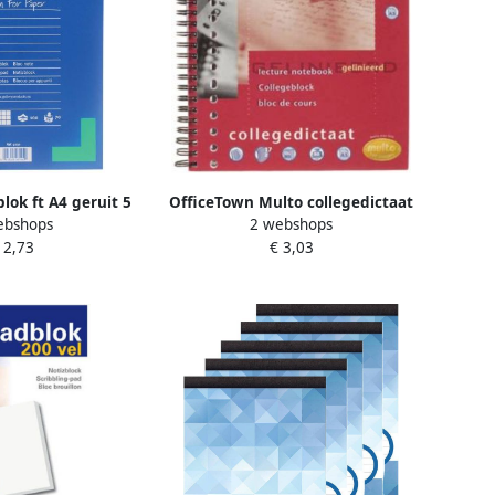
blok ft A4 geruit 5
OfficeTown Multo collegedictaat
ebshops
2 webshops
100 vel 10 stuks
ft 16 5 x 21 cm gelijnd 17-
 2,73
€ 3,03
gaatsperforatie