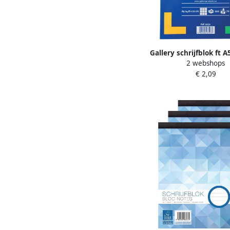
Gallery schrijfblok ft A
2 webshops
mm blok van 100 vel 
€ 2,09