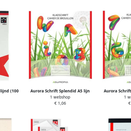
elijnd (100
Aurora Schrift Splendid A5 lijn
Aurora Schrif
1 webshop
1 w
200blz 45gr
5x5mm 2
€ 1,06
€