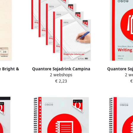
e Bright &
Quantore Sojadrink Campina
Quantore So
2 webshops
2 w
jn 80gr
plantaardig pak 1 liter
plantaard
€ 2,23
€