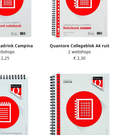
jadrink Campina
Quantore Collegeblok A4 ruit
ebshops
2 webshops
ig pak 1 liter
5mm 23-gaats 100 vel 70gr
 2,25
€ 2,30