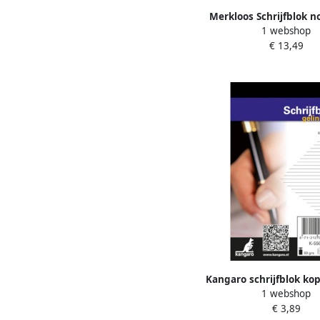
Merkloos Schrijfblok no
1 webshop
gelinieerd 3x A5 100
€ 13,49
papier Schrijfpap
Kangaro schrijfblok ko
1 webshop
gelinieerd wit 100 pag
€ 3,89