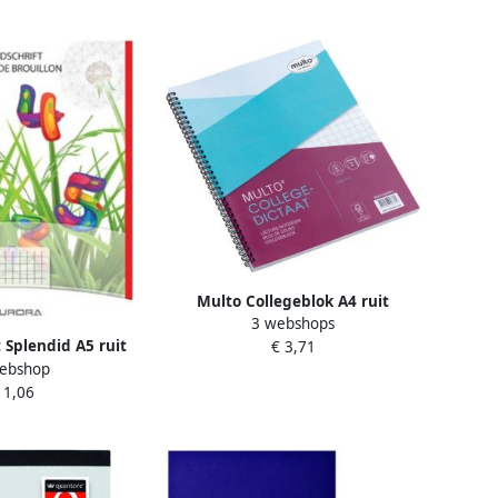
Multo Collegeblok A4 ruit
3 webshops
10x10mm 23-gaats 160 pagina's
t Splendid A5 ruit
€ 3,71
80gr wit
ebshop
00blz 45gr
 1,06