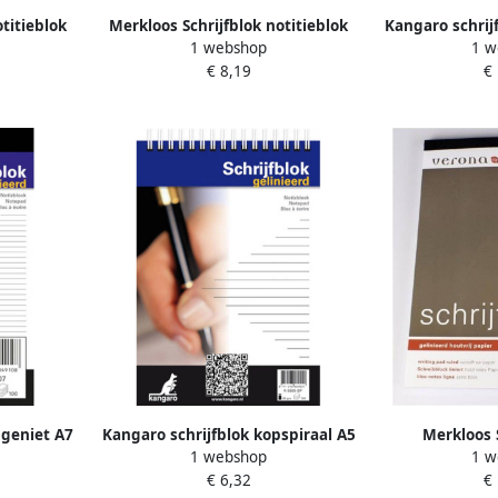
titieblok
Merkloos Schrijfblok notitieblok
Kangaro schrij
1 webshop
1 w
 vellen
gelinieerd 2x A5 100 vellen
gelin
€ 8,19
€
ier
papier Schrijfpapier
pgeniet A7
Kangaro schrijfblok kopspiraal A5
Merkloos 
1 webshop
1 w
ina&apos;s
gelinieerd wit
gelinieerd 100
€ 6,32
€