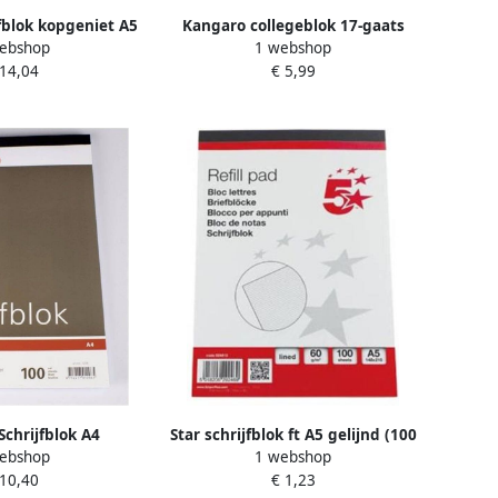
fblok kopgeniet A5
Kangaro collegeblok 17-gaats
ebshop
1 webshop
ieerd wit
gelinieerd A5 papier wit 80
 14,04
€ 5,99
pagina&apos;s
Schrijfblok A4
Star schrijfblok ft A5 gelijnd (100
ebshop
1 webshop
 vel Schrijfpapier
vel)
 10,40
€ 1,23