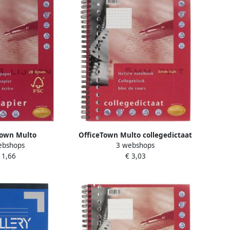
Town Multo
OfficeTown Multo collegedictaat
ebshops
3 webshops
ieur voor ft A5 28
ft 16 5 x 21 cm geruit 5 mm 17-
 1,66
€ 3,03
met kantlijn
gaatsperforatie