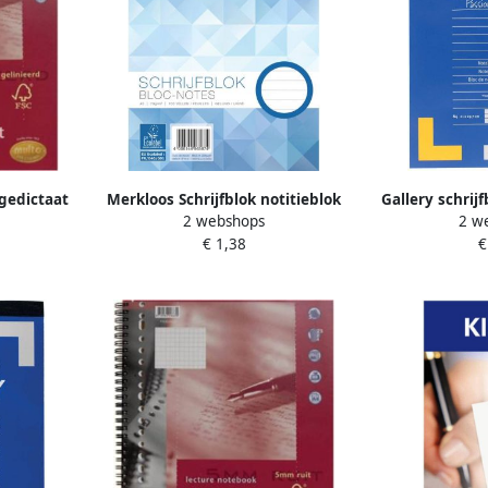
gedictaat
Merkloos Schrijfblok notitieblok
Gallery schrijf
2 webshops
2 w
erforatie
gelinieerd A5 100 vellen papier
mm blok van 
€ 1,38
€
Schrijfpapier