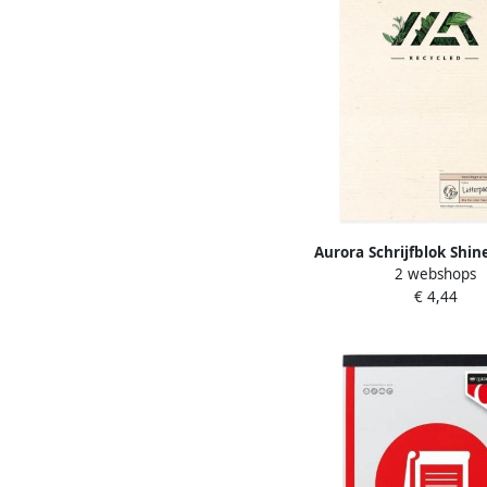
Aurora Schrijfblok Shin
2 webshops
Recycled A4 50vel li
€ 4,44