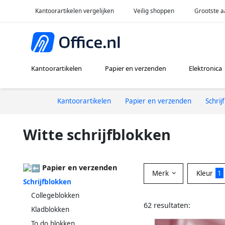
Kantoorartikelen vergelijken
Veilig shoppen
Grootste a
Kantoorartikelen
Papier en verzenden
Elektronica
Kantoorartikelen
Papier en verzenden
Schrij
Witte schrijfblokken
Papier en verzenden
Merk
Kleur
1
Schrijfblokken
Collegeblokken
62 resultaten:
Kladblokken
To do blokken