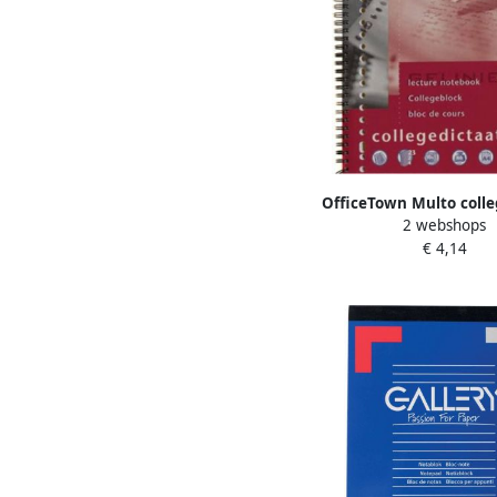
OfficeTown Multo colle
2 webshops
ft A4 gelijnd 23-gaatsp
€ 4,14