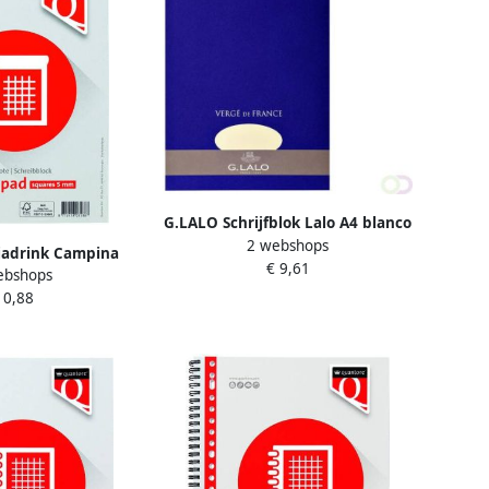
G.LALO Schrijfblok Lalo A4 blanco
2 webshops
100 pagina's 100gr gevergeerd
jadrink Campina
€ 9,61
ivoor
ebshops
ig pak 1 liter
 0,88