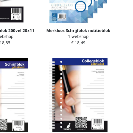
lok 200vel 20x11
Merkloos Schrijfblok notitieblok
ebshop
1 webshop
m 10st
gelinieerd 5x A5 100 vellen
 18,85
€ 18,49
papier Schrijfpapier