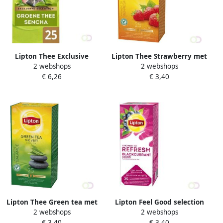
Lipton Thee Exclusive
Lipton Thee Strawberry met
2 webshops
2 webshops
Groene thee Sencha 25
envelop 25stuks
€ 6,26
€ 3,40
piramidezakjes
Lipton Thee Green tea met
Lipton Feel Good selection
2 webshops
2 webshops
envelop 25stuks
thee bosvruchten 1 6gr
€ 3,40
€ 3,40