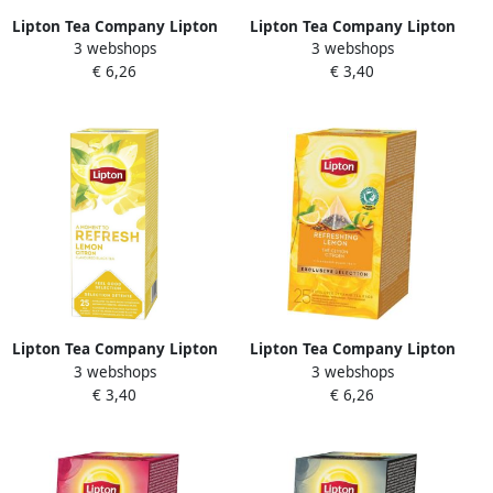
Lipton Tea Company Lipton
Lipton Tea Company Lipton
3 webshops
3 webshops
thee Exclusive Selection
thee Feel Good Selection
€ 6,26
€ 3,40
English Breakfast doos van
Groene thee munt pak van
25 zakjes
25 zakjes
Lipton Tea Company Lipton
Lipton Tea Company Lipton
3 webshops
3 webshops
thee Feel Good Selection
thee Exclusive Selection
€ 3,40
€ 6,26
citroen pak van 25 zakjes
Citroen doos van 25 zakjes