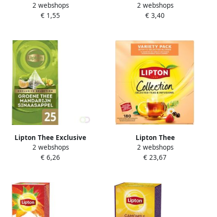
2 webshops
2 webshops
green blik 330ml
thee rooibos 1 6g
€ 1,55
€ 3,40
Lipton Thee Exclusive
Lipton Thee
2 webshops
2 webshops
groene thee mandarijn
assortimentsbox
€ 6,26
€ 23,67
sinaasappel 25
12x15stuks
pramidezakjesx2gr