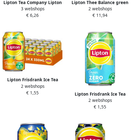
Lipton Tea Company Lipton
Lipton Thee Balance green
3 webshops
2 webshops
thee Exclusive Selection
tea citrus 100x1.5gr
€ 6,26
€ 11,94
Groene Thee Munt doos van
25 zakjes
Lipton Frisdrank Ice Tea
2 webshops
peach blik 330ml
€ 1,55
Lipton Frisdrank Ice Tea
2 webshops
green zero blik 330ml
€ 1,55