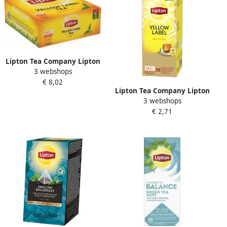
Lipton Tea Company Lipton
3 webshops
thee Feel Good Selection
€ 8,02
Yellow label doos van 100
Lipton Tea Company Lipton
zakjes
3 webshops
thee Feel Good Selection
€ 2,71
Yellow label doos van 25
zakjes