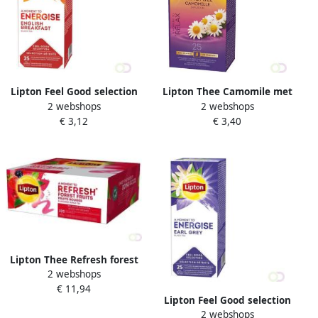
Lipton Feel Good selection
Lipton Thee Camomile met
2 webshops
2 webshops
thee English breakfast 2gr
envelop 25stuks
€ 3,12
€ 3,40
Lipton Thee Refresh forest
2 webshops
fruits 100x1.5gr
€ 11,94
Lipton Feel Good selection
2 webshops
thee earl grey 2gr