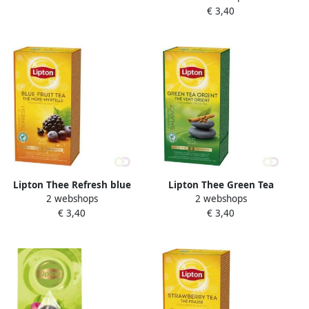
€ 3,40
Lipton Thee Refresh blue
Lipton Thee Green Tea
2 webshops
2 webshops
fruit tea 25x1.5gr
OriÃnt met envelop 25stuks
€ 3,40
€ 3,40