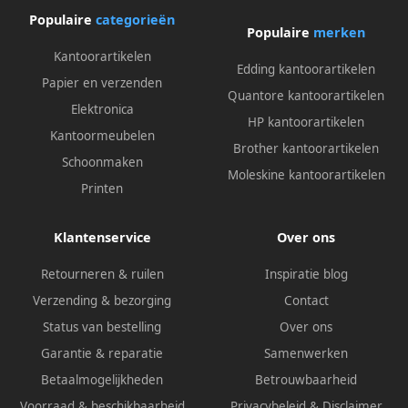
Populaire
categorieën
Populaire
merken
Kantoorartikelen
Edding kantoorartikelen
Papier en verzenden
Quantore kantoorartikelen
Elektronica
HP kantoorartikelen
Kantoormeubelen
Brother kantoorartikelen
Schoonmaken
Moleskine kantoorartikelen
Printen
Klantenservice
Over ons
Retourneren & ruilen
Inspiratie blog
Verzending & bezorging
Contact
Status van bestelling
Over ons
Garantie & reparatie
Samenwerken
Betaalmogelijkheden
Betrouwbaarheid
Voorraad & beschikbaarheid
Privacybeleid
&
Disclaimer