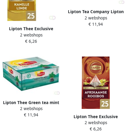
Lipton Tea Company Lipton
2 webshops
thee Feel Good Selection
€ 11,94
Groene thee doos van 100
Lipton Thee Exclusive
zakjes
2 webshops
Kamille Linde 25
€ 6,26
piramidezakjes
Lipton Thee Green tea mint
2 webshops
met envelop 100stuks
€ 11,94
Lipton Thee Exclusive
2 webshops
Afrikaanse Rooibos 25
€ 6,26
piramidezakjes