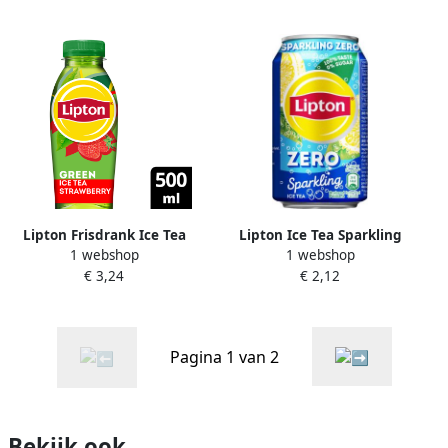
Lipton Frisdrank Ice Tea
Lipton Ice Tea Sparkling
1 webshop
1 webshop
green strawberry petfles
Zero blik van 33 cl pak van
€ 3,24
€ 2,12
500ml
24 stuks
Pagina 1 van 2
Bekijk ook