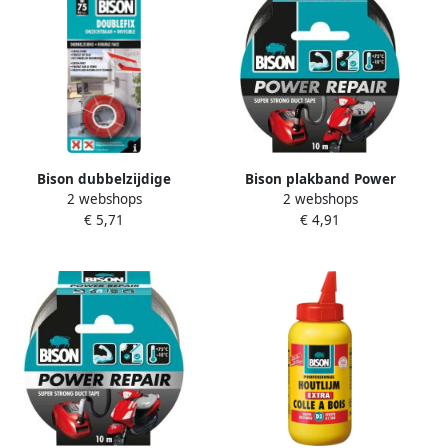
Bison dubbelzijdige
Bison plakband Power
2 webshops
2 webshops
plakband ft 19 mm x 1 5 m
Repair ft 48 mm x 10 m
€ 5,71
€ 4,91
transparant
zwart