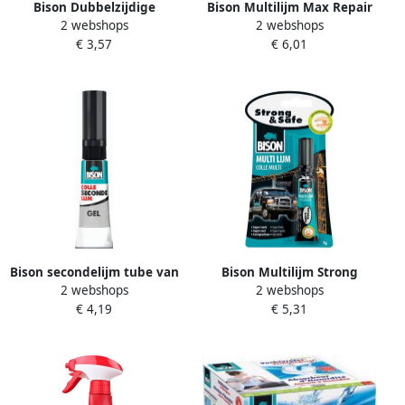
Bison Dubbelzijdige
Bison Multilijm Max Repair
2 webshops
2 webshops
plakband
20 g
€ 3,57
€ 6,01
Bison secondelijm tube van
Bison Multilijm Strong
2 webshops
2 webshops
3 g op blister
&amp Safe 7 g
€ 4,19
€ 5,31