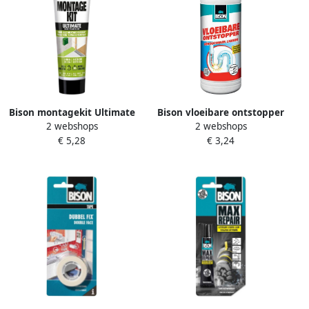
Bison montagekit Ultimate
Bison vloeibare ontstopper
2 webshops
2 webshops
tube van 165 g
fles van 1 l
€ 5,28
€ 3,24