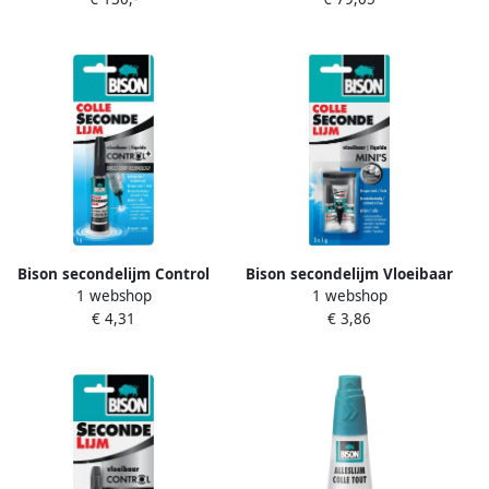
Bison secondelijm Control
Bison secondelijm Vloeibaar
1 webshop
1 webshop
Vloeibaar tube van 5 g op
3 x tube van 1 g op blister
€ 4,31
€ 3,86
blister