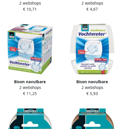
2 webshops
2 webshops
blister
€ 10,71
€ 4,67
Bison navulbare
Bison navulbare
2 webshops
2 webshops
ontvochtiger Ambiance
ontvochtiger Ambiance
€ 11,25
€ 5,93
werkt met tabs van 450
werkt met tabs van 100
gram
gram