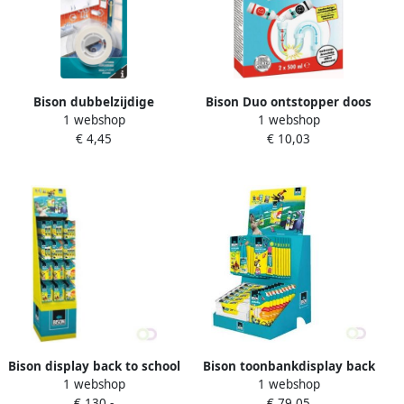
Bison dubbelzijdige
Bison Duo ontstopper doos
1 webshop
1 webshop
plakband voor binnen
van 2 X 500 ml
€ 4,45
€ 10,03
verwijderbaar ft 19 mm x 1
5 m
Bison display back to school
Bison toonbankdisplay back
1 webshop
1 webshop
rio
to school rio
€ 130,-
€ 79,05