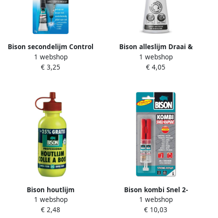
Bison secondelijm Control
Bison alleslijm Draai &
1 webshop
1 webshop
Vloeibaar tube van 3 g op
Doseer 90 ml flacon
€ 3,25
€ 4,05
blister
Bison houtlijm
Bison kombi Snel 2-
1 webshop
1 webshop
componentenlijm
€ 2,48
€ 10,03