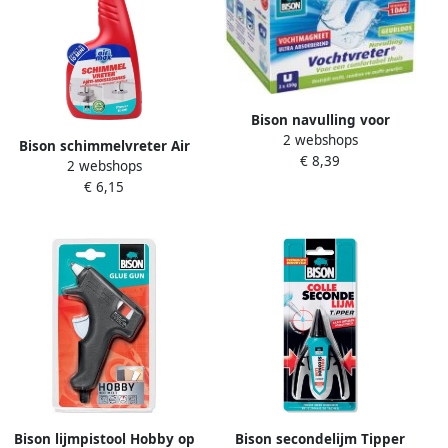
Bison navulling voor
2 webshops
ontvochtiger Ambiance
Bison schimmelvreter Air
€ 8,39
doos van 2 tabs van 450
2 webshops
Max flacon van 500 ml
gram
€ 6,15
Bison lijmpistool Hobby op
Bison secondelijm Tipper