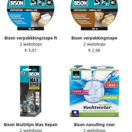
Bison verpakkkingstape ft
Bison verpakkingstape
2 webshops
2 webshops
50 mm x 66 m transparant
Original ft 50 mm x 66 m
€ 3,07
€ 2,98
Bison Multilijm Max Repair
Bison navulling voor
2 webshops
2 webshops
8 g
ontvochtiger Ambiance