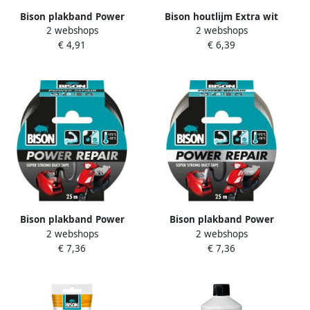
Bison plakband Power
Bison houtlijm Extra wit
2 webshops
2 webshops
Repair ft 48 mm x 10 m grijs
flacon van 250 gram
€ 4,91
€ 6,39
Bison plakband Power
Bison plakband Power
2 webshops
2 webshops
Repair ft 48 mm x 25 m
Repair ft 48 mm x 25 m grijs
€ 7,36
€ 7,36
zwart