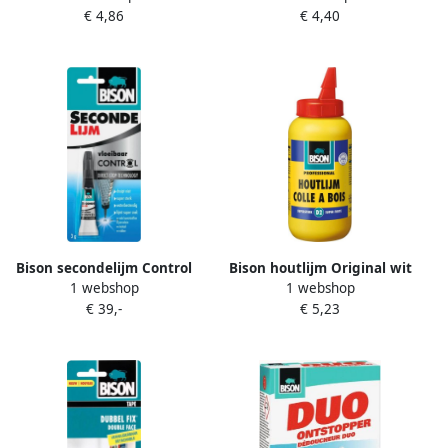
€ 4,86
€ 4,40
doos van 2 tabs van 100
gram
Bison secondelijm Control
Bison houtlijm Original wit
1 webshop
1 webshop
Vloeibaar tube van 3 g op
flacon van 250 gram
€ 39,-
€ 5,23
blister