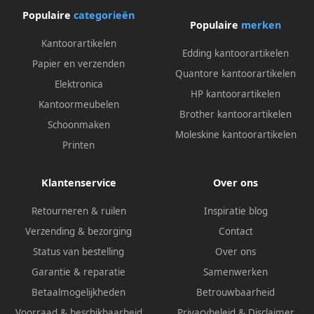
Populaire
categorieën
Populaire
merken
Kantoorartikelen
Edding kantoorartikelen
Papier en verzenden
Quantore kantoorartikelen
Elektronica
HP kantoorartikelen
Kantoormeubelen
Brother kantoorartikelen
Schoonmaken
Moleskine kantoorartikelen
Printen
Klantenservice
Over ons
Retourneren & ruilen
Inspiratie blog
Verzending & bezorging
Contact
Status van bestelling
Over ons
Garantie & reparatie
Samenwerken
Betaalmogelijkheden
Betrouwbaarheid
Voorraad & beschikbaarheid
Privacybeleid
&
Disclaimer