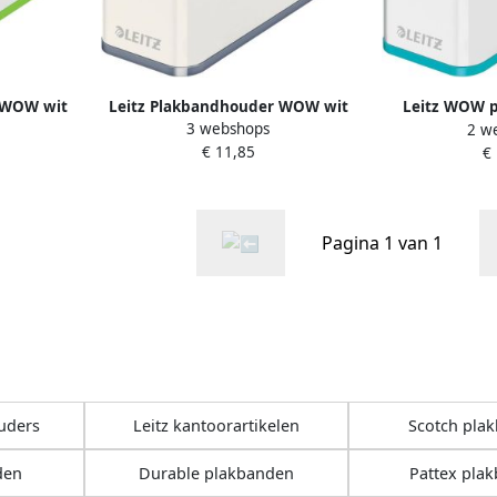
 WOW wit
Leitz Plakbandhouder WOW wit
Leitz WOW p
3 webshops
2 w
grijs
ij
€ 11,85
€
Pagina 1 van 1
uders
Leitz kantoorartikelen
Scotch pla
den
Durable plakbanden
Pattex pla