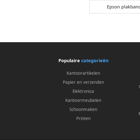
Epson plakban
Populaire
categorieën
Kantoorartikelen
Papier en verzenden
Elektronica
Kantoormeubelen
Schoonmaken
Printen