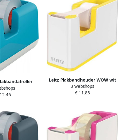
Leitz Plakbandhouder WOW wit
plakbandafroller
3 webshops
geel
ebshops
lauw
€ 11,85
 12,46