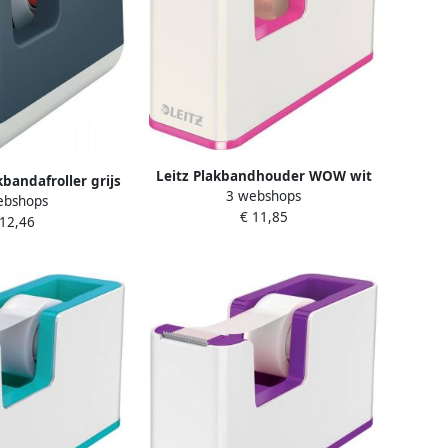
Leitz Plakbandhouder WOW wit
kbandafroller grijs
3 webshops
roze
ebshops
€ 11,85
 12,46