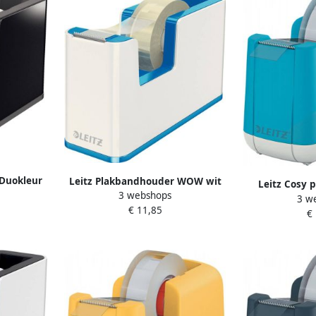
 Duokleur
Leitz Plakbandhouder WOW wit
Leitz Cosy 
3 webshops
blauw
3 w
b
€ 11,85
€