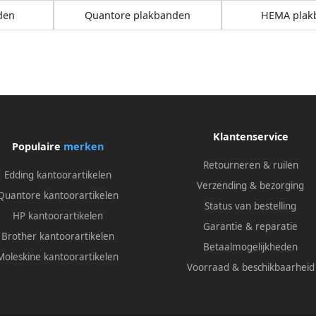
den
Quantore plakbanden
HEMA plak
Klantenservice
Populaire
merken
Retourneren & ruilen
Edding kantoorartikelen
Verzending & bezorging
Quantore kantoorartikelen
Status van bestelling
HP kantoorartikelen
Garantie & reparatie
Brother kantoorartikelen
Betaalmogelijkheden
Moleskine kantoorartikelen
Voorraad & beschikbaarheid