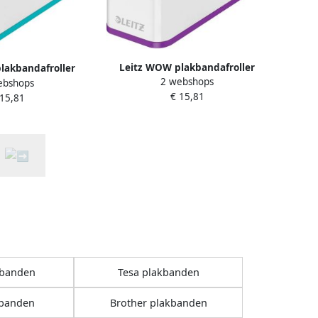
Leitz WOW plakbandafroller
lakbandafroller
2 webshops
paars
ebshops
sblauw
€ 15,81
 15,81
kbanden
Tesa plakbanden
kbanden
Brother plakbanden