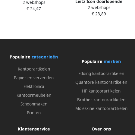
Leitz Icon doorlopende
2 webshops
labelcartridge papier voor
2 webshops
labelcartridge papier voor
€ 24,47
labels tot 61 mm breed
€ 23,89
labels tot 50 mm breed
Populaire
categorieën
Populaire
merken
Kantoorartikelen
Edding kantoorartikelen
Papier en verzenden
Quantore kantoorartikelen
Elektronica
HP kantoorartikelen
Kantoormeubelen
Brother kantoorartikelen
Schoonmaken
Moleskine kantoorartikelen
Printen
Klantenservice
Over ons