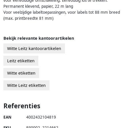
voor eenvoudige omschakeling. Eenvoudig los te trekken.
Permanent klevend, papier, 22 m lang
Voor veelzijdige labeltoepassingen, voor labels tot 88 mm breed
(max. printbreedte 81 mm)
Bekijk relevante kantoorartikelen
Witte Leitz kantoorartikelen
Leitz etiketten
Witte etiketten
Witte Leitz etiketten
Referenties
EAN
4002432104819
SKU
930002
,
2214662