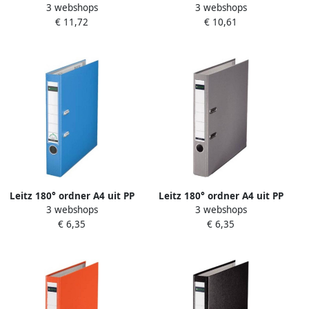
3 webshops
3 webshops
270x18x345mm hardboard
sorteermap karton ft A4 12
€ 11,72
€ 10,61
zwart
tabs geel
Leitz 180° ordner A4 uit PP
Leitz 180° ordner A4 uit PP
3 webshops
3 webshops
rug van 5 cm lichtblauw
rug van 5 cm grijs
€ 6,35
€ 6,35