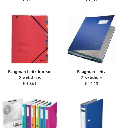
rood
Paagman Leitz bureau
Paagman Leitz
2 webshops
2 webshops
sorteermap karton ft A4 12
handtekenmap 20 vakken
€ 10,61
€ 14,19
tabs rood
blauw