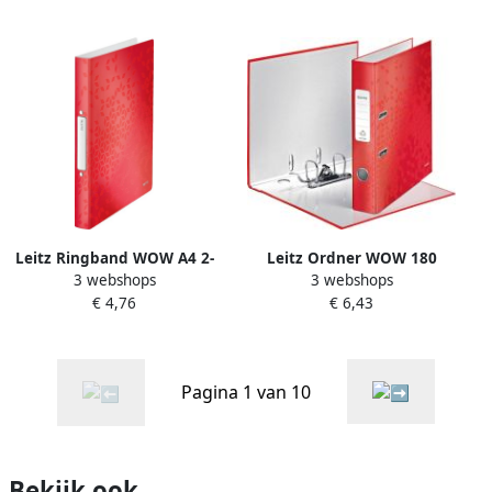
Leitz Ringband WOW A4 2-
Leitz Ordner WOW 180
3 webshops
3 webshops
rings O-mechaniek 25mm
gelamineerd 50mm A4 rood
€ 4,76
€ 6,43
PP rood
Pagina 1 van 10
Bekijk ook