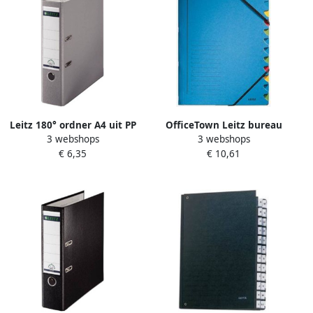
Leitz 180° ordner A4 uit PP
OfficeTown Leitz bureau
3 webshops
3 webshops
rug van 8 cm grijs
sorteermap karton ft A4 12
€ 6,35
€ 10,61
tabs blauw