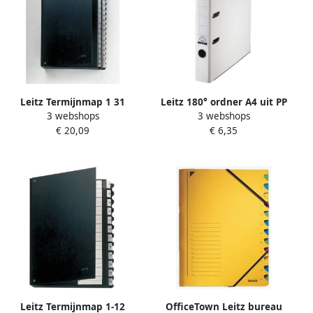
Leitz Termijnmap 1 31
Leitz 180° ordner A4 uit PP
3 webshops
3 webshops
270x354x345mm hardboard
rug van 5 cm wit
€ 20,09
€ 6,35
zwart
Leitz Termijnmap 1-12
OfficeTown Leitz bureau