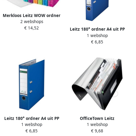
Merkloos Leitz WOW ordner
2 webshops
Active geassorteerde
€ 14,52
kleuren rug van 5 cm
Leitz 180° ordner A4 uit PP
1 webshop
rug van 5 cm donkerblauw
€ 6,85
Leitz 180° ordner A4 uit PP
OfficeTown Leitz
1 webshop
1 webshop
rug van 8 cm donkerblauw
Projectmap Style Uit Pp Ft
€ 6,85
€ 9,68
A4 Satijnzwart