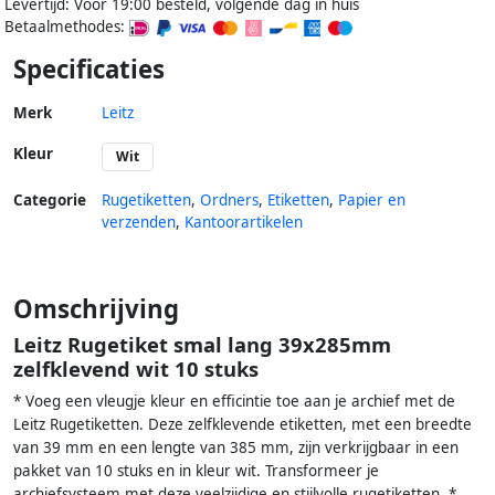
Levertijd: Voor 19:00 besteld, volgende dag in huis
Betaalmethodes:
Specificaties
Merk
Leitz
Kleur
Wit
Categorie
Rugetiketten
,
Ordners
,
Etiketten
,
Papier en
verzenden
,
Kantoorartikelen
Omschrijving
Leitz Rugetiket smal lang 39x285mm
zelfklevend wit 10 stuks
* Voeg een vleugje kleur en efficintie toe aan je archief met de
Leitz Rugetiketten. Deze zelfklevende etiketten, met een breedte
van 39 mm en een lengte van 385 mm, zijn verkrijgbaar in een
pakket van 10 stuks en in kleur wit. Transformeer je
archiefsysteem met deze veelzijdige en stijlvolle rugetiketten. *