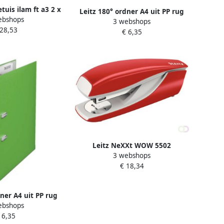
tuis ilam ft a3 2 x
Leitz 180° ordner A4 uit PP rug
ebshops
0 micron ) pak van
3 webshops
van 5 cm rood
 28,53
 stuks
€ 6,35
Leitz NeXXt WOW 5502
3 webshops
nietmachine rood 30 stuks
€ 18,34
dner A4 uit PP rug
ebshops
 lichtgroen
 6,35