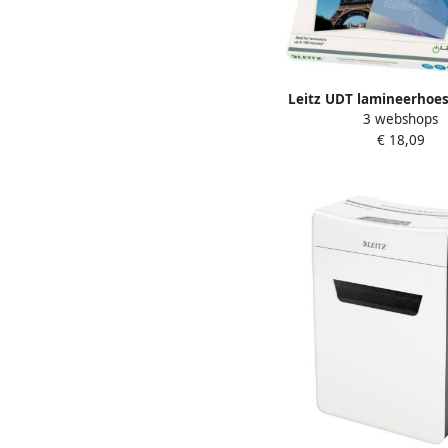
Leitz UDT lamineerhoes
3 webshops
micron (2 x 100 micron
€ 18,09
100 stuks