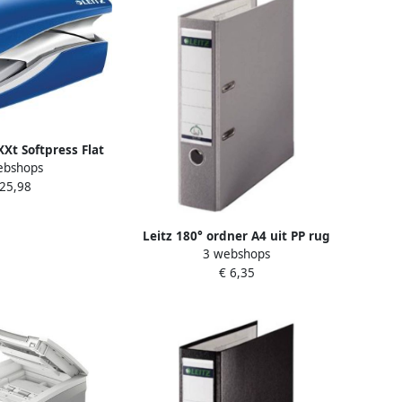
Xt Softpress Flat
ebshops
tmachine blauw
 25,98
Leitz 180° ordner A4 uit PP rug
3 webshops
van 8 cm grijs
€ 6,35