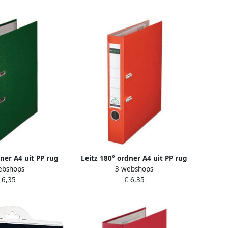
dner A4 uit PP rug
Leitz 180° ordner A4 uit PP rug
ebshops
3 webshops
 cm groen
van 5 cm lichtrood
 6,35
€ 6,35