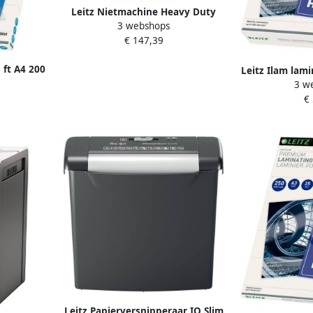
Leitz Nietmachine Heavy Duty
3 webshops
Flat Clinch 120 vel zilver
€ 147,39
 ft A4 200
Leitz Ilam lam
) pak van
3 w
micron (2 x 25
€
100
Leitz Papierversnipperaar IQ Slim