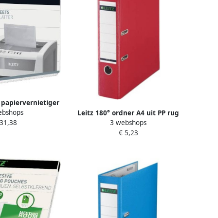
r papiervernietiger
ebshops
 IQ 12vel
Leitz 180° ordner A4 uit PP rug
 31,38
3 webshops
van 8 cm rood
€ 5,23