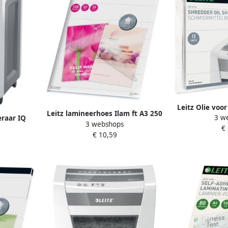
Leitz Olie voo
Leitz lamineerhoes Ilam ft A3 250
3 w
eraar IQ
sheet
3 webshops
micron (2 x 125 micron) pak van
€
rs 2x15mm
€ 10,59
25 stuks