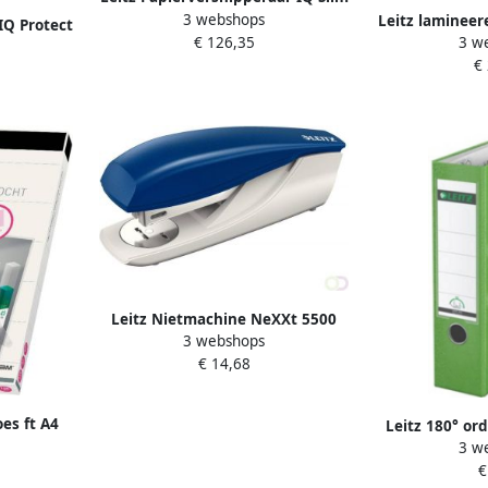
3 webshops
Home Office P4 snippers 4x28mm
Leitz lamineere
IQ Protect
€ 126,35
3 w
250 micron (50
s 4x40mm
€
25
Leitz Nietmachine NeXXt 5500
3 webshops
30vel 24 6 blauw
€ 14,68
es ft A4
Leitz 180° or
micron)
3 w
van 8 cm
100 stuks
€