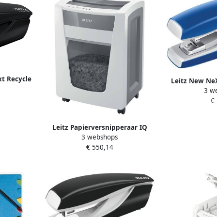
t Recycle
Leitz New NeX
 25 vel
3 w
Clinch nie
€
Leitz Papierversnipperaar IQ
3 webshops
Office Pro P4 snippers 4x40mm
€ 550,14