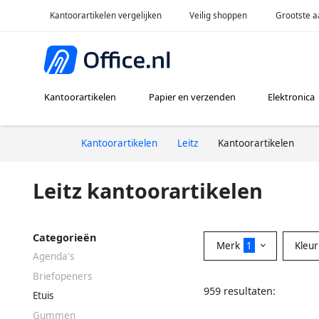
Kantoorartikelen vergelijken
Veilig shoppen
Grootste a
Kantoorartikelen
Papier en verzenden
Elektronica
Kantoorartikelen
Leitz
Kantoorartikelen
Leitz kantoorartikelen
Categorieën
Merk
1
Kleu
Agenda's
Briefopeners
959 resultaten:
Etuis
Gummen