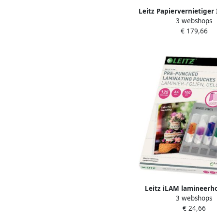
Leitz Papiervernietiger 
3 webshops
Premium 10X snipper
€ 179,66
Leitz iLAM lamineerho
3 webshops
250 micron (2 x 125 
€ 24,66
geperforeerd pak van 