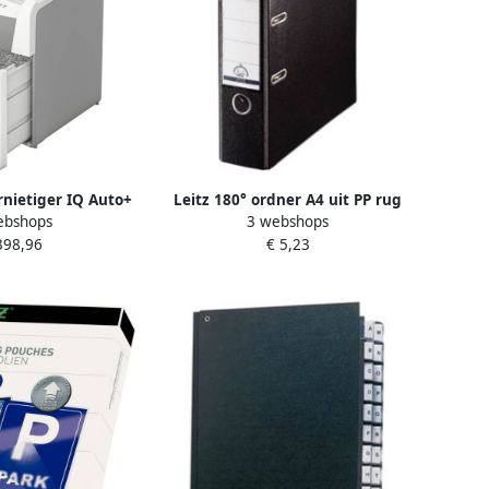
rnietiger IQ Auto+
Leitz 180° ordner A4 uit PP rug
ebshops
3 webshops
 100 P5 snippers
van 8 cm zwart
398,96
€ 5,23
x15mm