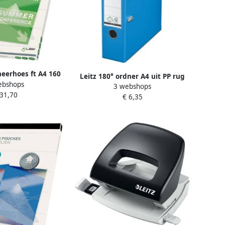
neerhoes ft A4 160
Leitz 180° ordner A4 uit PP rug
ebshops
 x 80 micron)
3 webshops
van 8 cm lichtblauw
 31,70
ak van 100 stuks
€ 6,35