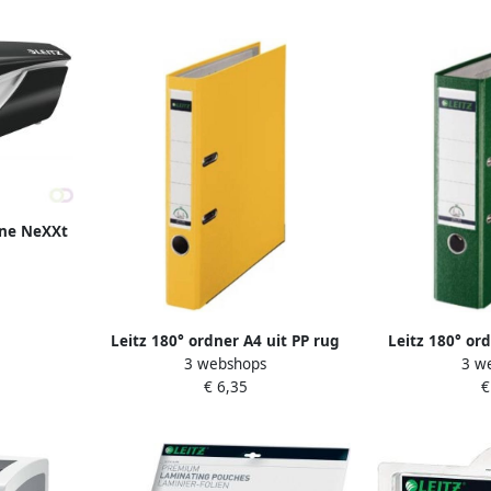
ine NeXXt
 blister
Leitz 180° ordner A4 uit PP rug
Leitz 180° or
3 webshops
3 w
van 5 cm geel
van 8
€ 6,35
€