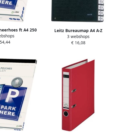
ineerhoes ft A4 250
Leitz Bureaumap A4 A-Z
ebshops
0 micron) pak van
3 webshops
internationaal karton zwart
 54,44
 stuks
€ 16,08