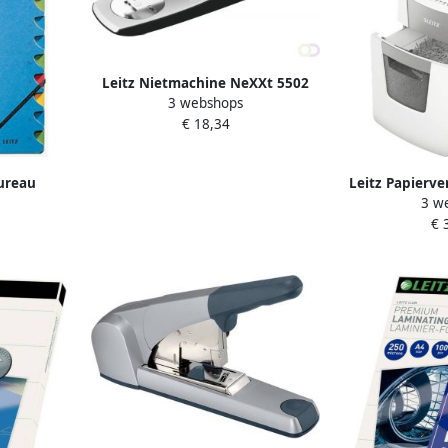
Leitz Nietmachine NeXXt 5502
3 webshops
30vel 24 6 zwart
€ 18,34
ureau
Leitz Papierve
3 w
4 12 tabs
Small Office
€ 
2