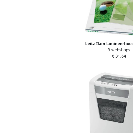
Leitz Ilam lamineerhoes
3 webshops
micron (2 x 80 micron
€ 31,64
100 stuks