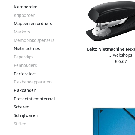
Klemborden
Krijtborden
Mappen en ordners
Markers
Memoblokdispensers
Nietmachines
Leitz Nietmachine Nexx
3 webshops
klimaatneutraal klein
Paperclips
€ 6,67
zwart
Penhouders
Perforators
Plakbandapparaten
Plakbanden
Presentatiemateriaal
Scharen
Schrijfwaren
Stiften