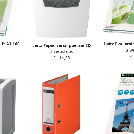
 ft A3 160
Leitz Eva lami
Leitz Papierversnipperaar IQ
3 w
) pak van
micron (2
3 webshops
Home Office P4 snippers 4x28mm
€
zelfklevend p
€ 114,65