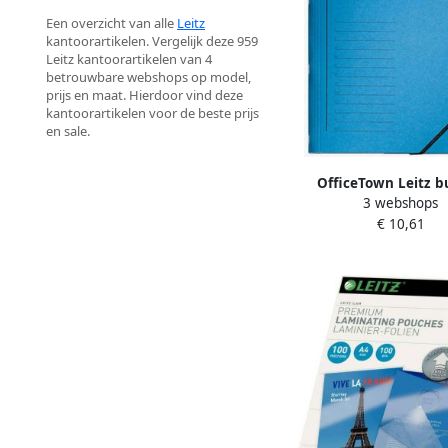
Een overzicht van alle
Leitz
kantoorartikelen. Vergelijk deze 959
Leitz kantoorartikelen van 4
betrouwbare webshops op model,
prijs en maat. Hierdoor vind deze
kantoorartikelen voor de beste prijs
en sale.
OfficeTown Leitz b
3 webshops
sorteermap karton ft A
€ 10,61
blauw