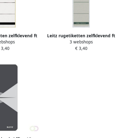
tten zelfklevend ft
Leitz rugetiketten zelfklevend ft
ebshops
3 webshops
 pak van 10 stuks
3 9 x 19 1 cm pak van 10 stuks
 3,40
€ 3,40
grijs
grijs