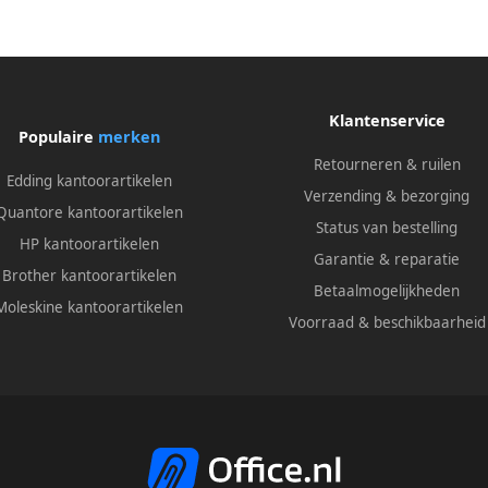
Klantenservice
Populaire
merken
Retourneren & ruilen
Edding kantoorartikelen
Verzending & bezorging
Quantore kantoorartikelen
Status van bestelling
HP kantoorartikelen
Garantie & reparatie
Brother kantoorartikelen
Betaalmogelijkheden
Moleskine kantoorartikelen
Voorraad & beschikbaarheid