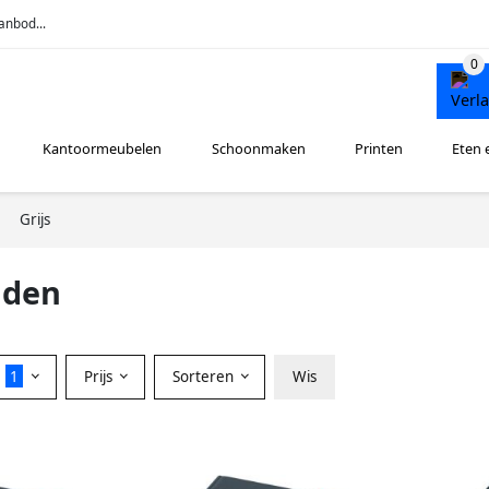
anbod...
Kantoormeubelen
Schoonmaken
Printen
Eten 
Grijs
nden
r
1
Prijs
Sorteren
Wis