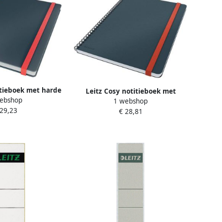
itieboek met harde
Leitz Cosy notitieboek met
ebshop
 B5 geruit grijs
1 webshop
spiraalbinding voor ft B5 geruit
 29,23
€ 28,81
grijs