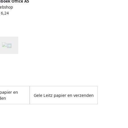
ieboek Office A5
ebshop
gr lijn grijs
 6,24
papier en
Gele Leitz papier en verzenden
den