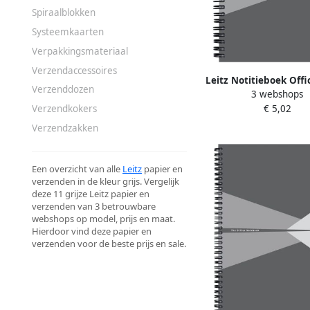
Spiraalblokken
Systeemkaarten
Verpakkingsmateriaal
Verzendaccessoires
Leitz Notitieboek Offic
Verzenddozen
3 webshops
180 pagina's 80gr 
Verzendkokers
€ 5,02
Verzendzakken
Een overzicht van alle
Leitz
papier en
verzenden in de kleur grijs. Vergelijk
deze 11 grijze Leitz papier en
verzenden van 3 betrouwbare
webshops op model, prijs en maat.
Hierdoor vind deze papier en
verzenden voor de beste prijs en sale.