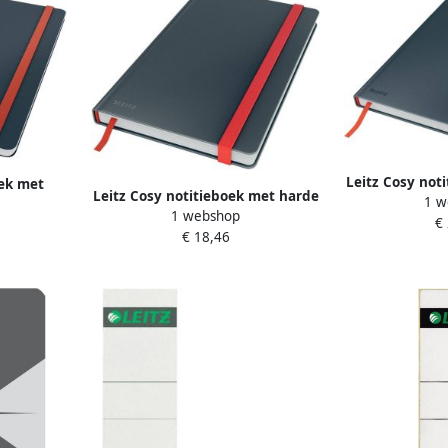
Leitz Cosy not
oek met
Leitz Cosy notitieboek met harde
1 w
kaft voor ft
B5 gelijnd
1 webshop
kaft voor ft A5 gelijnd grijs 5
€
€ 18,46
stuks