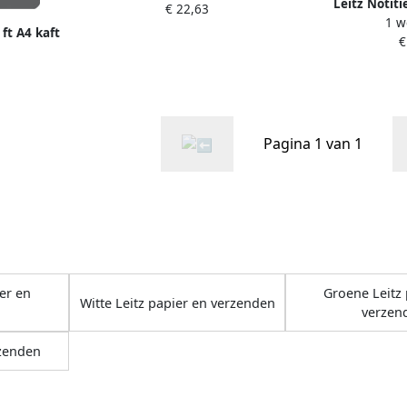
Leitz Notit
€ 22,63
1 w
180blz 90
 ft A4 kaft
€
js
Pagina 1 van 1
er en
Groene Leitz 
Witte Leitz papier en verzenden
verzen
rzenden