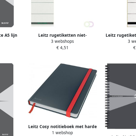
e A5 lijn
Leitz rugetiketten niet-
Leitz rugetike
3 webshops
3 w
grijs
zelfklevend ft 5 7 x 19 1 cm pak
6 1 x 19 1 cm
€ 4,51
€
van 10 stuks wit
Leitz Cosy notitieboek met harde
1 webshop
kaft voor ft A5 geruit grijs