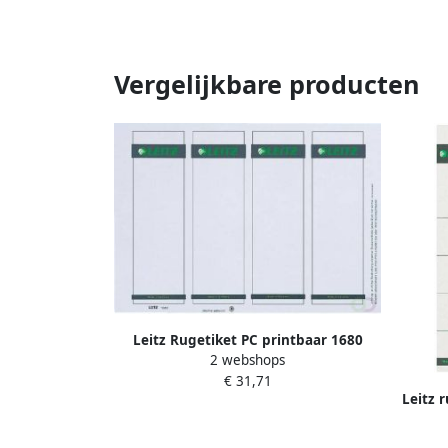
Vergelijkbare producten
Leitz Rugetiket PC printbaar 1680
2 webshops
59x190mm breed wit
€ 31,71
Leitz r
2 x