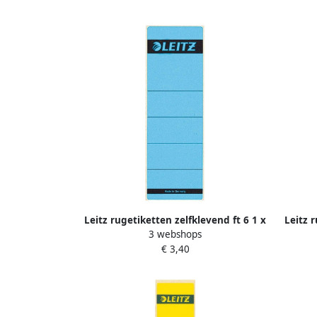
Leitz rugetiketten zelfklevend ft 6 1 x
Leitz 
3 webshops
19 1 cm pak van 10 stuks blauw
19 
€ 3,40