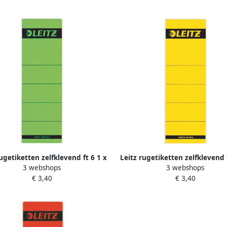
rugetiketten zelfklevend ft 6 1 x
Leitz rugetiketten zelfklevend f
3 webshops
3 webshops
1 cm pak van 10 stuks groen
19 1 cm pak van 10 stuks g
€ 3,40
€ 3,40