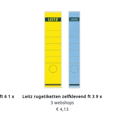
t 6 1 x
Leitz rugetiketten zelfklevend ft 3 9 x
3 webshops
eel
28 5 cm pak van 10 stuks wit
€ 4,13