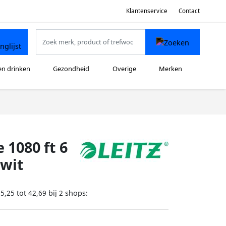
Klantenservice
Contact
en drinken
Gezondheid
Overige
Merken
 1080 ft 6
 wit
tot
bij
shops:
35,25
42,69
2