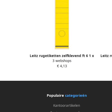
Leitz rugetiketten zelfklevend ft 6 1 x
Leitz 
3 webshops
28 5 cm pak van 10 stuks geel
19
€ 4,13
Populaire
categorieën
Kantoorartikelen