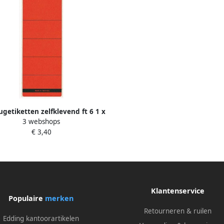
rugetiketten zelfklevend ft 6 1 x
3 webshops
 1 cm pak van 10 stuks rood
€ 3,40
Klantenservice
Populaire
merken
Retourneren & ruilen
Edding kantoorartikelen