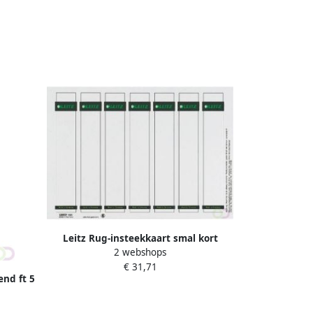
Leitz Rug-insteekkaart smal kort
2 webshops
31x190mm wit 175 stuks
€ 31,71
end ft 5
s wit