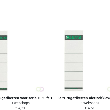
ugetiketten voor serie 1050 ft 3
Leitz rugetiketten niet-zelfklev
3 webshops
3 webshops
 19 cm pak van 10 stuks grijs
7 x 19 1 cm pak van 10 stuk
€ 4,51
€ 4,51