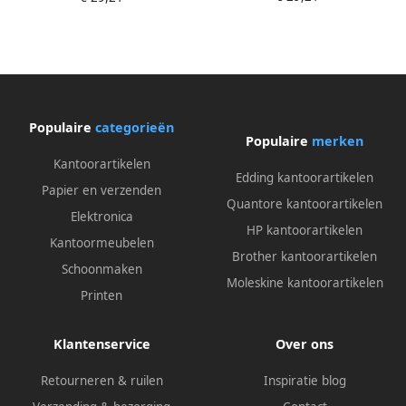
Populaire
categorieën
Populaire
merken
Kantoorartikelen
Edding kantoorartikelen
Papier en verzenden
Quantore kantoorartikelen
Elektronica
HP kantoorartikelen
Kantoormeubelen
Brother kantoorartikelen
Schoonmaken
Moleskine kantoorartikelen
Printen
Klantenservice
Over ons
Retourneren & ruilen
Inspiratie blog