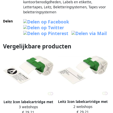
kantoorbenodigdheden, Labels en etikette,
Lettertapes, Leitz, Beletteringsystemen, Tapes voor
beletteringsystemen
Delen
Vergelijkbare producten
Leitz Icon labelcartridge met
Leitz Icon labelcartridge met
2 webshops
gestanste grote adreslabels
3 webshops
gestanste grote adreslabels
€ 29,21
ft 59 x 102 mm 225 labels
€ 29,21
ft 36 x 88 mm 600 labels