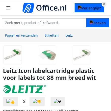
Papier en verzenden
Etiketten
Leitz
Leitz Icon labelcartridge plastic
voor labels tot 88 mm breed wit
0
Beschikbaar voor
tot
bij
shops: