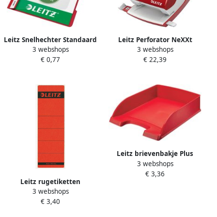
Leitz Snelhechter Standaard
Leitz Perforator NeXXt
3 webshops
3 webshops
A4 gerecycled PP rood
archief metaal 40 vel rood
€ 0,77
€ 22,39
Leitz brievenbakje Plus
3 webshops
5227 Standaard rood
€ 3,36
Leitz rugetiketten
3 webshops
zelfklevend ft 6 1 x 19 1 cm
€ 3,40
pak van 10 stuks rood