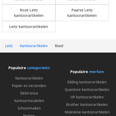
Roze Leitz
Paarse Leitz
kantoorartikelen
kantoorartikelen
Leitz kantoorartikelen
Leitz
Kantoorartikelen
Rood
Populaire
categorieën
Populaire
merken
Kantoorartikelen
Edding kantoorartikelen
Papier en verzenden
Quantore kantoorartikelen
Elektronica
HP kantoorartikelen
Kantoormeubelen
Brother kantoorartikelen
Schoonmaken
Moleskine kantoorartikelen
Printen