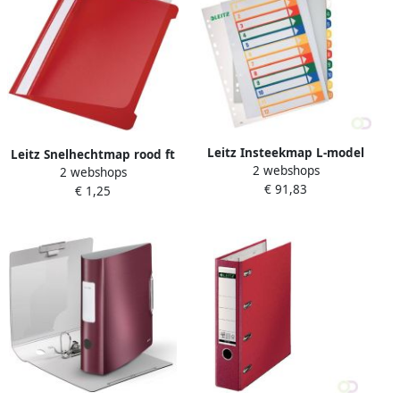
Leitz Insteekmap L-model
Leitz Snelhechtmap rood ft
2 webshops
Premium copy safe 0.15mm
2 webshops
A5 doos van 25 stuks
€ 91,83
PVC A4 rood 100 stuks
€ 1,25