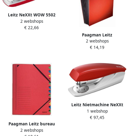
Leitz NeXXt WOW 5502
2 webshops
nietmachine rood
€ 22,66
Paagman Leitz
2 webshops
handtekenmap 20 vakken
€ 14,19
rood
Leitz Nietmachine NeXXt
1 webshop
5501 25vel 24 6 rood
€ 97,45
Paagman Leitz bureau
2 webshops
sorteermap karton ft A4 12