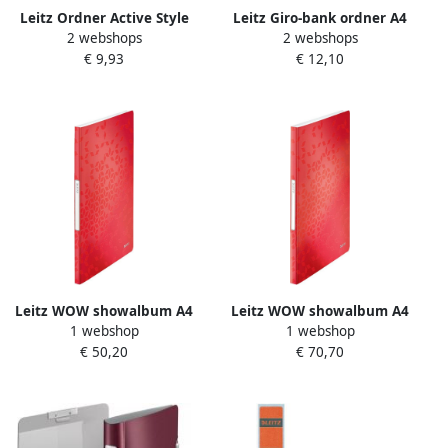
Leitz Ordner Active Style
Leitz Giro-bank ordner A4
2 webshops
2 webshops
rug van 7 5 cm granaatrood
met dubbele mechaniek
€ 9,93
€ 12,10
80mm PP rood
Leitz WOW showalbum A4
Leitz WOW showalbum A4
1 webshop
1 webshop
20 hoezen rood
40 hoezen rood
€ 50,20
€ 70,70