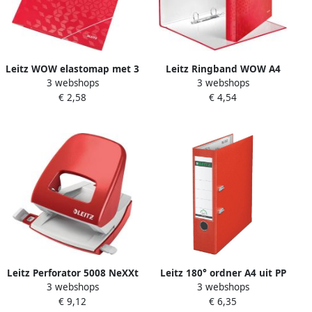
Leitz WOW elastomap met 3
Leitz Ringband WOW A4
3 webshops
3 webshops
kleppen uit karton A4 rood
maxi 2-rings D-mechaniek
€ 2,58
€ 4,54
25mm rood
Leitz Perforator 5008 NeXXt
Leitz 180° ordner A4 uit PP
3 webshops
3 webshops
metaal 30 vel rood
rug van 8 cm lichtrood
€ 9,12
€ 6,35