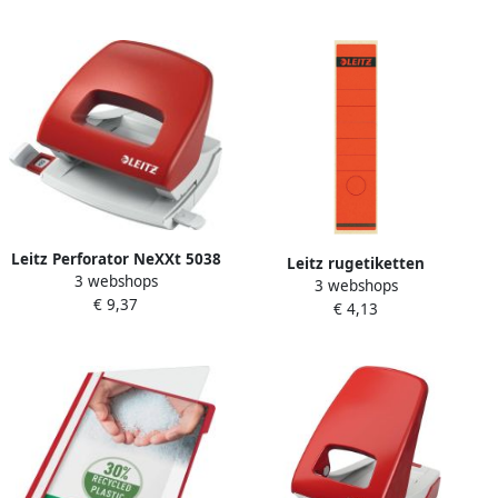
Leitz Perforator NeXXt 5038
Leitz rugetiketten
3 webshops
2 gaats 16vel rood
3 webshops
zelfklevend ft 6 1 x 28 5 cm
€ 9,37
€ 4,13
pak van 10 stuks rood