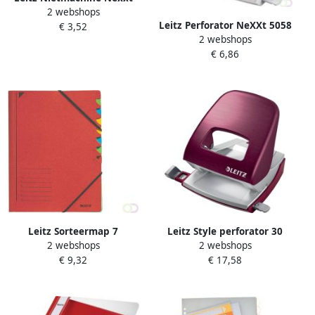
2 webshops
Recycle mini 10 vel rood
Leitz Perforator NeXXt 5058
€ 3,52
2 webshops
2-gaats 10vel rood
€ 6,86
Leitz Sorteermap 7
Leitz Style perforator 30
2 webshops
2 webshops
tabbladen karton rood
blad rood
€ 9,32
€ 17,58