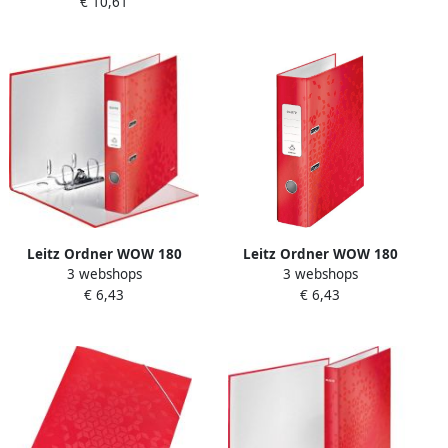
€ 10,61
tabs rood
Leitz Ordner WOW 180
Leitz Ordner WOW 180
3 webshops
3 webshops
gelamineerd 50mm A4 rood
gelamineerd 80mm A4 rood
€ 6,43
€ 6,43