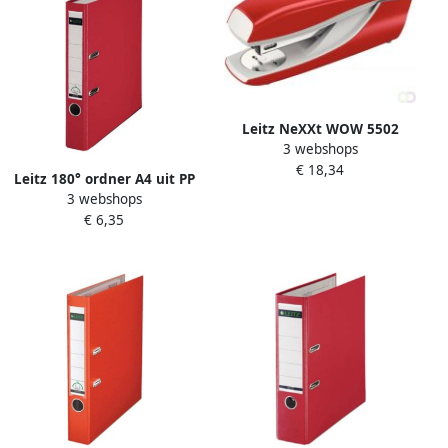
Leitz NeXXt WOW 5502
3 webshops
nietmachine rood 30 stuks
€ 18,34
Leitz 180° ordner A4 uit PP
3 webshops
rug van 5 cm rood
€ 6,35