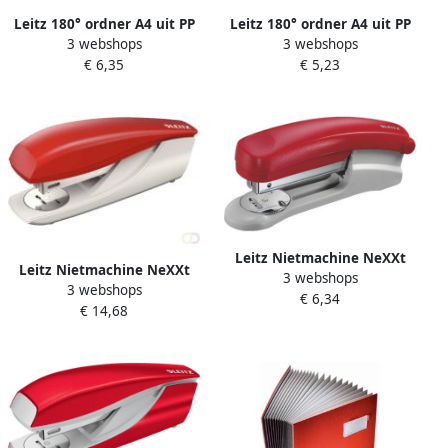
Leitz 180° ordner A4 uit PP
Leitz 180° ordner A4 uit PP
3 webshops
3 webshops
rug van 5 cm lichtrood
rug van 8 cm rood
€ 6,35
€ 5,23
Leitz Nietmachine NeXXt
Leitz Nietmachine NeXXt
3 webshops
5501 25vel 24 6 rood
3 webshops
5500 30vel 24 6 rood
€ 6,34
€ 14,68