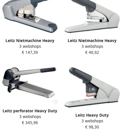
Leitz Nietmachine Heavy
Leitz Nietmachine Heavy
3 webshops
3 webshops
Duty Flat Clinch 120 vel
Duty Flat Clinch 60 vel
€ 147,39
€ 40,92
zilver
zilver
Leitz perforator Heavy Duty
Leitz Heavy Duty
3 webshops
5182 perforator 5182
3 webshops
nietmachine 5551 niet 80
€ 345,96
€ 98,30
vel voor K6 K8 K10 en K12