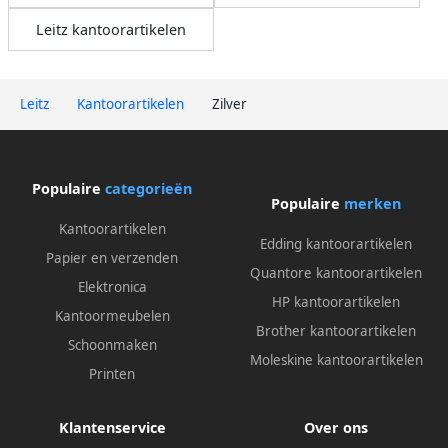
Leitz kantoorartikelen
Leitz
Kantoorartikelen
Zilver
Populaire
categorieën
Populaire
merken
Kantoorartikelen
Edding kantoorartikelen
Papier en verzenden
Quantore kantoorartikelen
Elektronica
HP kantoorartikelen
Kantoormeubelen
Brother kantoorartikelen
Schoonmaken
Moleskine kantoorartikelen
Printen
Klantenservice
Over ons