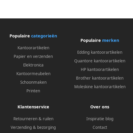
Populaire
categorieën
Populaire
merken
Kantoorartikelen
Edding kantoorartikelen
Papier en verzenden
Quantore kantoorartikelen
Elektronica
HP kantoorartikelen
Kantoormeubelen
Brother kantoorartikelen
Schoonmaken
Moleskine kantoorartikelen
Printen
Klantenservice
Over ons
Retourneren & ruilen
Inspiratie blog
Verzending & bezorging
Contact