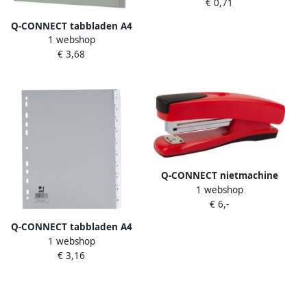
€ 0,71
ronde punt blauw 10 stuks
Q-CONNECT tabbladen A4
1 webshop
PP 4-gaatsperforatie 12 tabs
€ 3,68
grijs
Q-CONNECT nietmachine
1 webshop
half strip 20 blad kunststof
€ 6,-
rood 12 stuks
Q-CONNECT tabbladen A4
1 webshop
PP 4-gaatsperforatie 10 tabs
€ 3,16
grijs