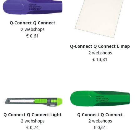
Q-Connect Q Connect
2 webshops
Premium markeerstift paars
€ 0,61
Q-Connect Q Connect L map
2 webshops
gekorreld 120 micron pak
€ 13,81
van 100 stuks
Q-Connect Q Connect Light
Q-Connect Q Connect
2 webshops
2 webshops
Duty cutter
Premium markeerstift
€ 0,74
€ 0,61
groen