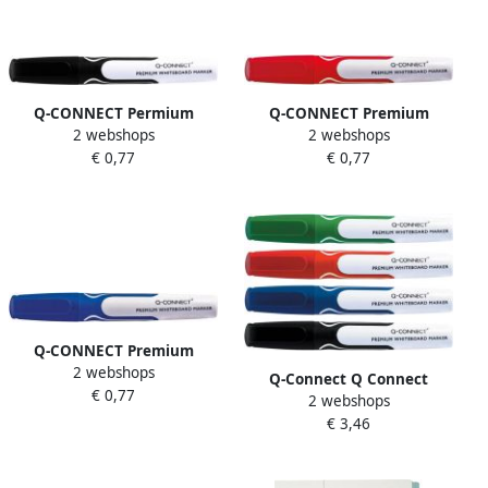
Q-CONNECT Permium
Q-CONNECT Premium
2 webshops
2 webshops
whiteboard marker 3 mm
whiteboard marker 3 mm
€ 0,77
€ 0,77
ronde punt zwart
ronde punt rood
Q-CONNECT Premium
2 webshops
whiteboard marker 3 mm
Q-Connect Q Connect
€ 0,77
ronde punt blauw
2 webshops
Premium whiteboard
€ 3,46
marker ronde punt
geassorteerde kleuren pak
van 4 stuks