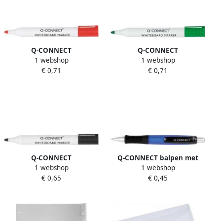
Q-CONNECT
Q-CONNECT
1 webshop
1 webshop
whiteboardmarker 2-3 mm
whiteboardmarker 2-3 mm
€ 0,71
€ 0,71
ronde punt rood 10 stuks
ronde punt groen 10 stuks
Q-CONNECT
Q-CONNECT balpen met
1 webshop
1 webshop
whiteboardmarker 2-3 mm
grip 0 7 mm medium punt
€ 0,65
€ 0,45
ronde punt zwart 10 stuks
blauw 10 stuks