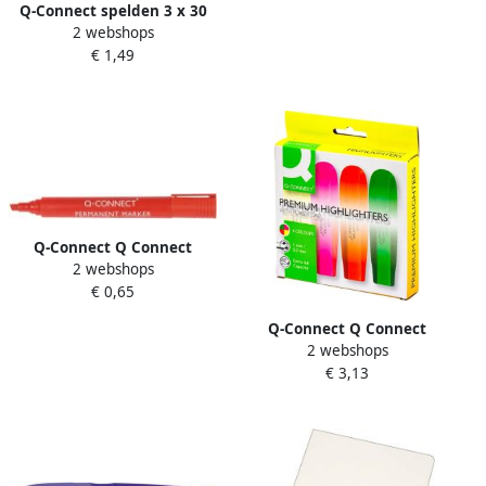
Q-Connect spelden 3 x 30
2 webshops
mm vernikkeld doos van 80
€ 1,49
stuks
Q-Connect Q Connect
2 webshops
permanente marker
€ 0,65
schuine punt rood
Q-Connect Q Connect
2 webshops
Premium markeerstift
€ 3,13
geassorteerde kleuren pak
van 4 stuks