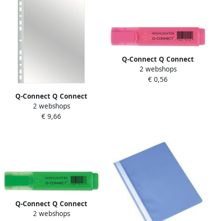
Q-Connect Q Connect
2 webshops
markeerstift roze
€ 0,56
Q-Connect Q Connect
2 webshops
geperforeerde showtas 8
€ 9,66
gaatsperforatie glashelder
75 micron pak van 100
stuks
Q-Connect Q Connect
2 webshops
markeerstift groen