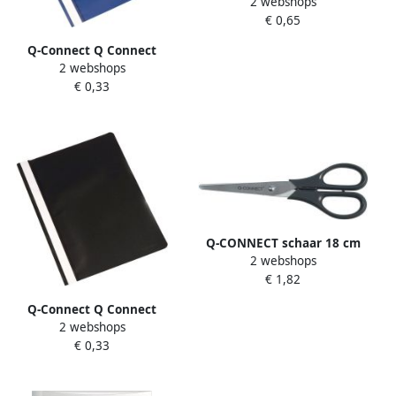
2 webshops
Premium markeerstift
€ 0,65
blauw
Q-Connect Q Connect
2 webshops
snelhechtmap blauw
€ 0,33
Q-CONNECT schaar 18 cm
2 webshops
symmetrische ogen op
€ 1,82
blister
Q-Connect Q Connect
2 webshops
snelhechtmap zwart
€ 0,33