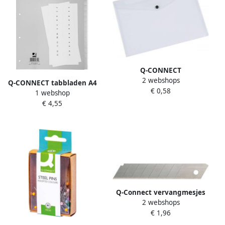
Q-CONNECT
2 webshops
documentenmap A4
Q-CONNECT tabbladen A4
€ 0,58
transparante PP
1 webshop
PP 4-gaatsperforatie 15 tabs
drukknopsluiting
€ 4,55
grijs
Q-Connect vervangmesjes
2 webshops
voor cutter 18 mm 12
€ 1,96
mesjes