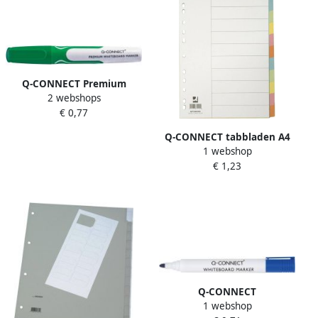
Q-CONNECT Premium
2 webshops
whiteboard marker 3 mm
€ 0,77
ronde punt groen
Q-CONNECT tabbladen A4
1 webshop
karton 11-gaatsperforatie
€ 1,23
10 tabs geassorteerde
kleuren
Q-CONNECT
1 webshop
whiteboardmarker 2-3 mm