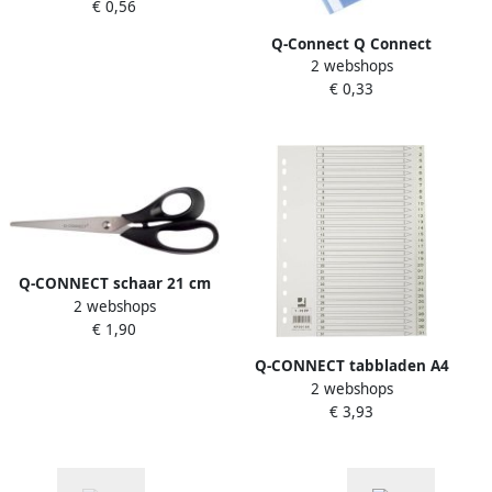
€ 0,56
Q-Connect Q Connect
2 webshops
snelhechtmap lichtblauw
€ 0,33
Q-CONNECT schaar 21 cm
2 webshops
asymmetrische ogen op
€ 1,90
blister
Q-CONNECT tabbladen A4
2 webshops
PP 11-gaatsperforatie met
€ 3,93
indexblad set van 1-31 wit