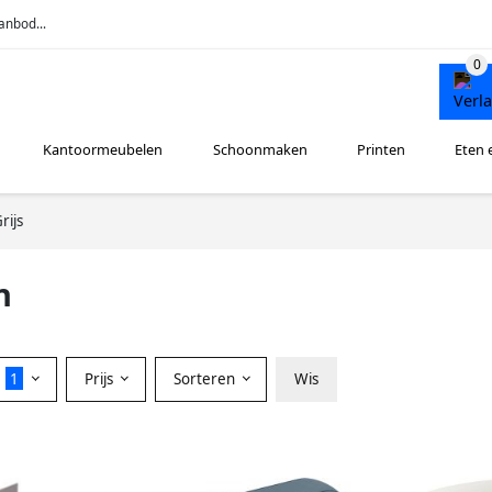
anbod...
Kantoormeubelen
Schoonmaken
Printen
Eten 
rijs
n
r
1
Prijs
Sorteren
Wis