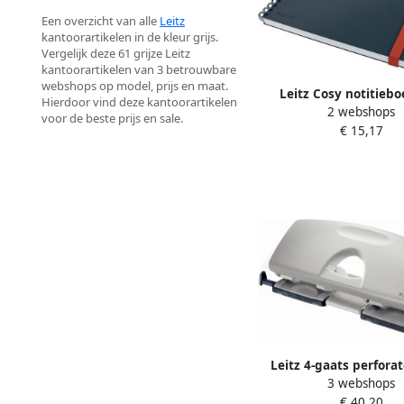
Een overzicht van alle
Leitz
kantoorartikelen in de kleur grijs.
Vergelijk deze 61 grijze Leitz
kantoorartikelen van 3 betrouwbare
webshops op model, prijs en maat.
Leitz Cosy notitieb
Hierdoor vind deze kantoorartikelen
2 webshops
spiraalbinding voor ft 
voor de beste prijs en sale.
€ 15,17
grijs
Leitz 4-gaats perforat
3 webshops
perforeert 16 b
€ 40,20