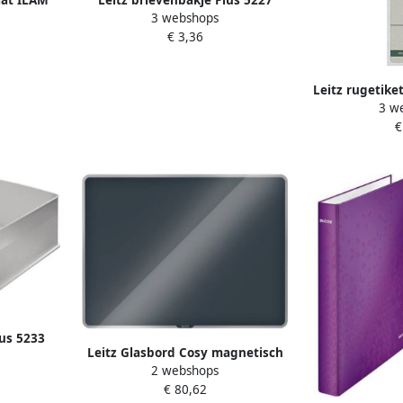
3 webshops
r
Standaard grijs
€ 3,36
Leitz rugetike
3 w
3 9 x 19 1 cm
€
lus 5233
Leitz Glasbord Cosy magnetisch
2 webshops
800x600mm grijs
€ 80,62