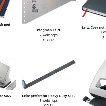
oek met
Leitz Cosy not
B5 gelijnd
Paagman Leitz
1 w
kaft voor ft 
2 webshops
staffelscheidingsblad voor ft A4
€
s
€ 30,46
grijs pak van 100
or 5022:
Leitz perforator Heavy Duty 5180
3 webshops
lad
Aanleglat voor perforator 5180
€ 5,84