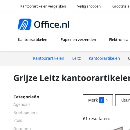
Kantoorartikelen vergelijken
Veilig shoppen
Grootste a
Kantoorartikelen
Papier en verzenden
Elektronica
Kantoorartikelen
Leitz
Kantoorartikelen
G
Grijze Leitz kantoorartikele
Categorieën
Merk
1
Kleu
Agenda's
Briefopeners
61 resultaten:
Etuis
Gummen