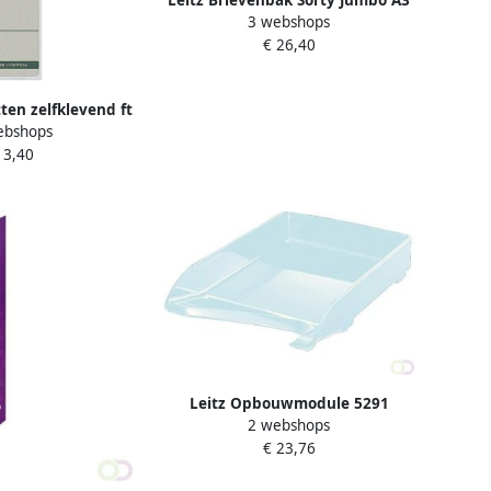
3 webshops
dwars grijs
€ 26,40
tten zelfklevend ft
ebshops
 pak van 10 stuks
 3,40
grijs
Leitz Opbouwmodule 5291
2 webshops
brievenbak A4 grijs
€ 23,76