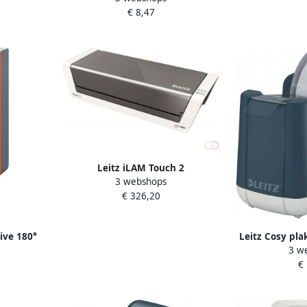
€ 8,47
Leitz iLAM Touch 2
3 webshops
lamineermachine voor ft A3 grijs
€ 326,20
Leitz Cosy pla
ive 180°
3 w
 grijs
€