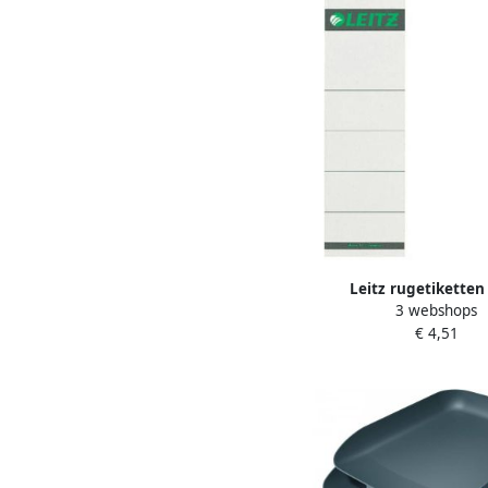
Leitz rugetiketten 
3 webshops
zelfklevend ft 5 7 x 19
€ 4,51
van 10 stuks w