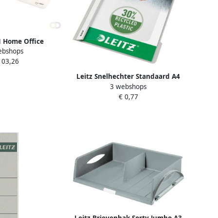
M Home Office
ebshops
e voor ft A3 grijs
103,26
Leitz Snelhechter Standaard A4
3 webshops
gerecycled PP grijs
€ 0,77
Leitz Brievenbak Sorty Jumbo A3