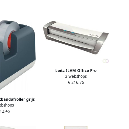
Leitz ILAM Office Pro
3 webshops
lamineermachine voor ft A3 grijs
€ 216,76
kbandafroller grijs
ebshops
 12,46