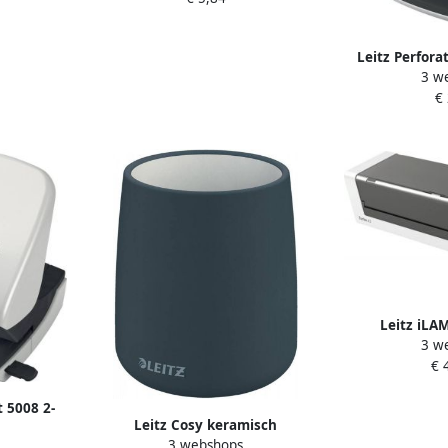
Leitz Perfora
3 w
metaal 
€
Leitz iLA
3 w
lamineermac
€ 
t 5008 2-
Leitz Cosy keramisch
js
3 webshops
pennenbakje grijs