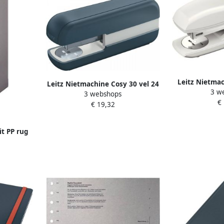
Leitz Nietma
Leitz Nietmachine Cosy 30 vel 24
3 w
30vel 
3 webshops
6 fluweel grijs
€
€ 19,32
it PP rug