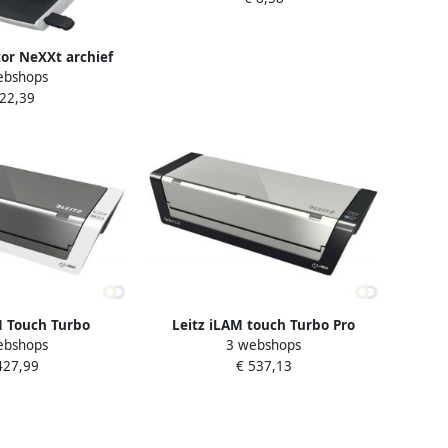
tor NeXXt archief
ebshops
40 vel grijs
 22,39
M Touch Turbo
Leitz iLAM touch Turbo Pro
ebshops
3 webshops
hine voor ft A3
lamineermachine voor ft A3 grijs
427,99
€ 537,13