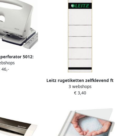
 perforator 5012:
ebshops
ert 25 blad
 46,-
Leitz rugetiketten zelfklevend ft
3 webshops
6 1 x 19 1 cm pak van 10 stuks
€ 3,40
grijs