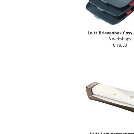
Leitz Brievenbak Cosy 
3 webshops
A4 fluweel grij
€ 18,33
Leitz Lamineerappar