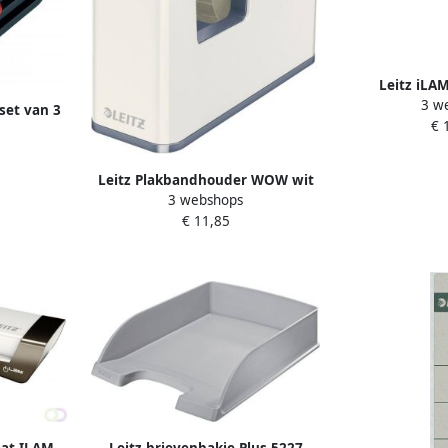
Leitz iLA
3 w
lamineermachin
set van 3
€ 
s
Leitz Plakbandhouder WOW wit
3 webshops
grijs
€ 11,85
aat ILAM
Leitz brievenbakje Plus 5227