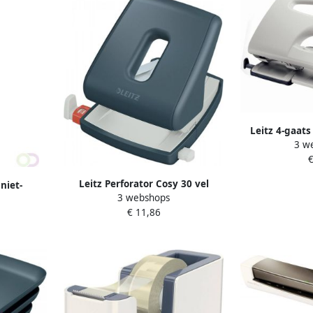
Leitz 4-gaats
3 w
perfore
€
Leitz Perforator Cosy 30 vel
niet-
3 webshops
fluweel grijs
 1 cm pak
€ 11,86
it