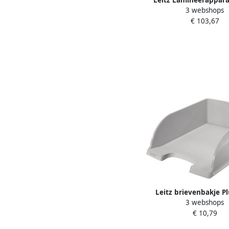
3 webshops
Office A4 zilve
€ 103,67
Leitz brievenbakje P
3 webshops
Jumbo grijs
€ 10,79