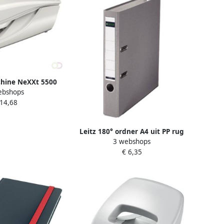
chine NeXXt 5500
ebshops
24 6 grijs
 14,68
Leitz 180° ordner A4 uit PP rug
3 webshops
van 5 cm grijs
€ 6,35