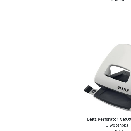
Leitz Perforator NeXX
3 webshops
gaats 30vel gri