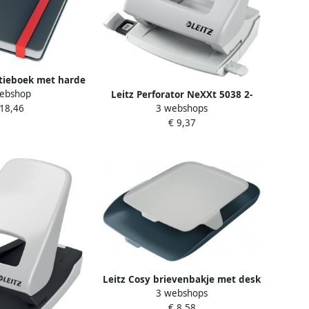
itieboek met harde
ebshop
Leitz Perforator NeXXt 5038 2-
A5 gelijnd grijs 5
3 webshops
 18,46
gaats 16vel grijs
tuks
€ 9,37
Leitz Cosy brievenbakje met desk
3 webshops
organiser grijs
€ 8,58