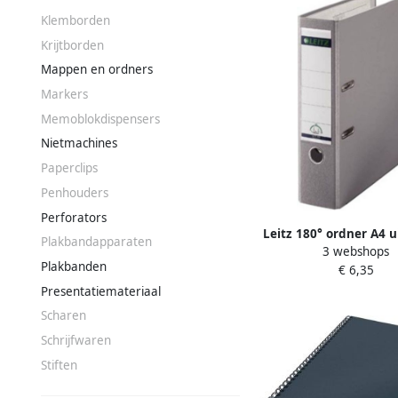
Klemborden
Krijtborden
Mappen en ordners
Markers
Memoblokdispensers
Nietmachines
Paperclips
Penhouders
Perforators
Leitz 180° ordner A4 u
Plakbandapparaten
3 webshops
van 8 cm grijs
Plakbanden
€ 6,35
Presentatiemateriaal
Scharen
Schrijfwaren
Stiften