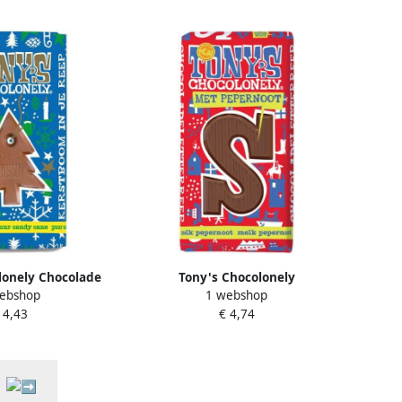
lonely Chocolade
Tony's Chocolonely
ebshop
1 webshop
r mint candy cane
Chocoladeletter melk pepernoot
 4,43
€ 4,74
S 180gr