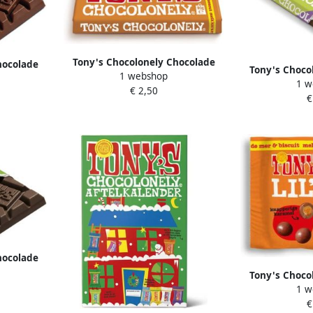
Tony's Chocolonely Chocolade
hocolade
Tony's Choco
1 webshop
melk karamel zeezout reep 90
 90 gram
1 w
melk karamel 
€ 2,50
gram
€
90
hocolade
 reep 90
Tony's Choco
1 w
Lil'Bits karam
€
mix 