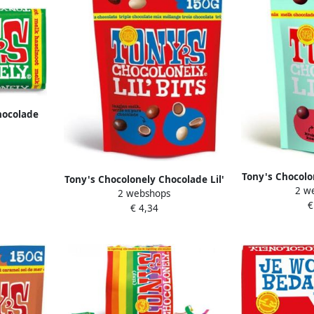
hocolade
am 1 stuk
Tony's Chocolo
Tony's Chocolonely Chocolade Lil'
2 w
Bits melk koe
2 webshops
Bits triple chocolate 150 gram
€
€ 4,34