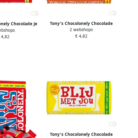
Tony's Chocolonely Chocolade
nely Chocolade Je
2 webshops
reep 180gr melk karamel zeezout
ebshops
t Melk 180 gram
€ 4,82
"Hieper de pieper"
 4,82
Tony's Chocolonely Chocolade