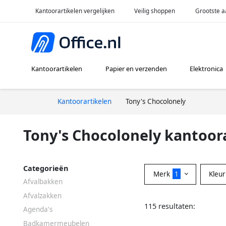
Kantoorartikelen vergelijken
Veilig shoppen
Grootste a
Kantoorartikelen
Papier en verzenden
Elektronica
Kantoorartikelen
Tony's Chocolonely
Tony's Chocolonely kantoor
Categorieën
Merk
1
Kleu
Afvalbakken
Afvalzakken
115 resultaten:
Agenda's
Badkamermeubelen