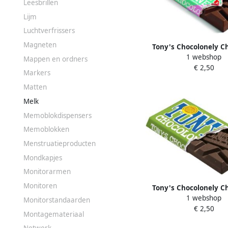
Leesbrillen
Lijm
Luchtverfrissers
Magneten
Tony's Chocolonely C
1 webshop
melk everything reep
Mappen en ordners
€ 2,50
Markers
Matten
Melk
Memoblokdispensers
Memoblokken
Menstruatieproducten
Mondkapjes
Monitorarmen
Monitoren
Tony's Chocolonely C
1 webshop
puur amandel zeezout
Monitorstandaarden
€ 2,50
gram
Montagemateriaal