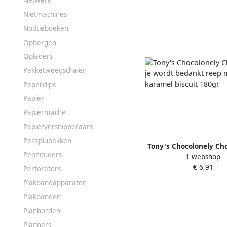
Netwerk
Nietmachines
Notitieboeken
Opbergen
Opladers
Pakketweegschalen
Paperclips
Papier
Papiermache
Papierversnipperaars
Paraplubakken
Tony's Chocolonely Cho
Penhouders
1 webshop
wordt bedankt ree
€ 6,91
karamel biscuit 1
Perforators
Plakbandapparaten
Plakbanden
Planborden
Planners