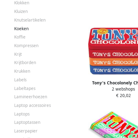
Klokken
Kluizen
Knutselartikelen
Koeken
Koffie
Kompressen
Krijt
Krijtborden
Krukken
Labels
Tony's Chocolonely C
Labeltapes
2 webshops
stapelblik 3 x 180 g
€ 20,02
karamel zeezout e
Lamineerhoezen
Laptop accessoires
Laptops
Laptoptassen
Laserpapier