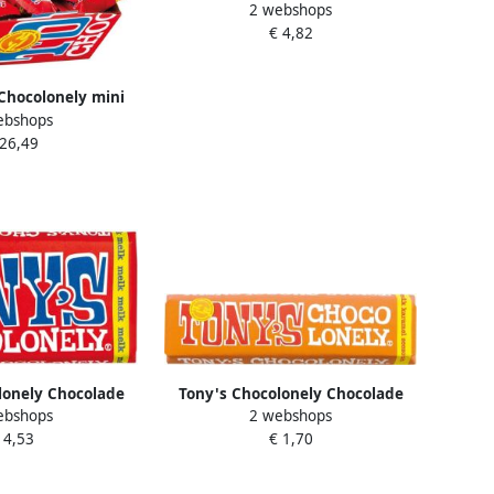
2 webshops
reep 180gr melk noga "Blij met
€ 4,82
jou"
Chocolonely mini
ebshops
900g doos van 100
 26,49
t verpakt melk
lonely Chocolade
Tony's Chocolonely Chocolade
ebshops
2 webshops
 gram 1 stuk
reep 47 gram karamel zeezout
 4,53
€ 1,70