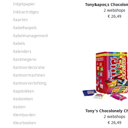
Inkjetpapier
Tony&apos;s Chocolon
2 webshops
chocoladereep 900g do
Inktcartridges
€ 26,49
stuks apart verpak
Kaarten
Kabelhaspels
Kabelmanagement
Kabels
Kalenders
Kantinegerei
Kantoordecoratie
Kantoormachines
Kantoorverlichting
Kapstokken
Kasboeken
Kasten
Tony's Chocolonely C
Klemborden
2 webshops
tiny mix doos 10
€ 26,49
Kleurboeken