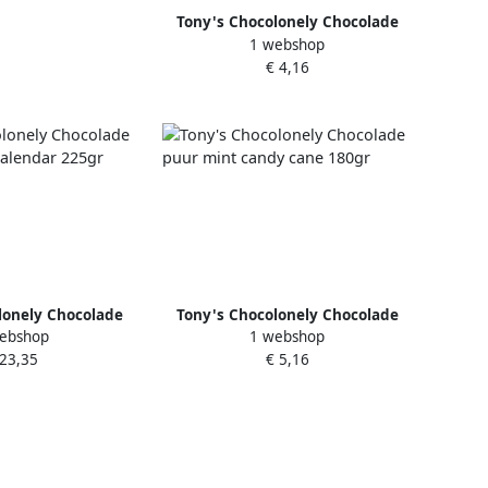
Tony's Chocolonely Chocolade
1 webshop
Kerst melk gemberkoekjes 180gr
€ 4,16
lonely Chocolade
Tony's Chocolonely Chocolade
ebshop
1 webshop
ny calendar 225gr
puur mint candy cane 180gr
 23,35
€ 5,16
ssorti