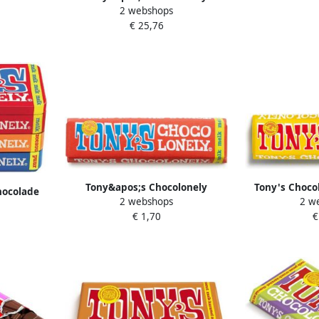
2 webshops
chocoladereep Rainbowpack
€ 25,76
Classic 180 g 6 stuks mix
Tony&apos;s Chocolonely
Tony's Choco
hocolade
2 webshops
2 w
chocoladereep 50g melk
reep 47g
ram melk
€ 1,70
€
n puur