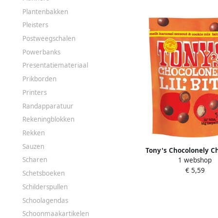
Plantenbakken
Pleisters
Postweegschalen
Powerbanks
Presentatiemateriaal
Prikborden
Printers
Randapparatuur
Rekeningblokken
Rekken
Sauzen
Tony's Chocolonely C
Scharen
1 webshop
Lil'Bits melk karamel
€ 5,59
biscuit 120 gr
Schetsboeken
Schilderspullen
Schoolagendas
Schoonmaakartikelen