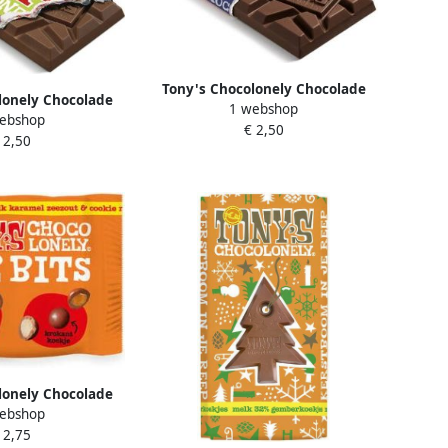
Tony's Chocolonely Chocolade
lonely Chocolade
1 webshop
donkere melk pretzel toffee reep
ebshop
pecan crunch reep
€ 2,50
90 gram
 2,50
 gram
lonely Chocolade
ebshop
el zeezout & cookie
 2,75
40 gram