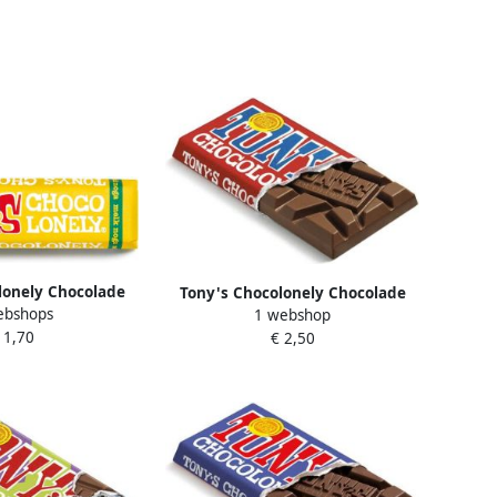
lonely Chocolade
Tony's Chocolonely Chocolade
ebshops
1 webshop
r melk noga
melk reep 90 gram
 1,70
€ 2,50