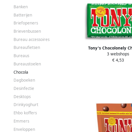
Banken
Batterijen
Briefopeners
Brievenbussen
Bureau accessoires
Bureaufietsen
Tony's Chocolonely C
3 webshops
melk hazelnoot 180 gr
Bureaus
€ 4,53
Bureaustoelen
Chocola
Dagboeken
Desinfectie
Desktops
Drinkyoghurt
Ehbo koffers
Emmers
Enveloppen