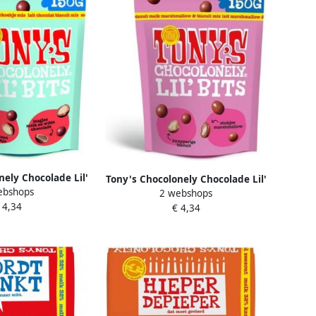
nely Chocolade Lil'
Tony's Chocolonely Chocolade Lil'
ebshops
kje mix 150 gram
2 webshops
Bits melk marshmallow & biscuit
 4,34
€ 4,34
150 gram