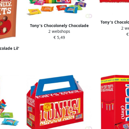
Tony's Chocolo
Tony's Chocolonely Chocolade
2 w
wordt bedank
2 webshops
Tonys Chocolonely Tiny Tony's
€
€ 5,49
regenboog zak 135 gram 1 zak
olade Lil'
ezout &
am