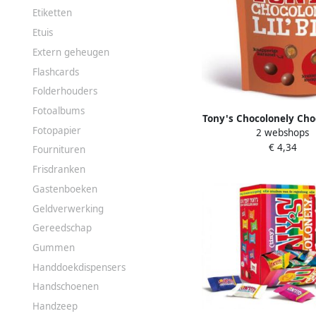
Etiketten
Etuis
Extern geheugen
Flashcards
Folderhouders
Fotoalbums
Tony's Chocolonely Choc
Fotopapier
2 webshops
Bits melk karamel ze
€ 4,34
cookie 150 gr
Fournituren
Frisdranken
Gastenboeken
Geldverwerking
Gereedschap
Gummen
Handdoekdispensers
Handschoenen
Handzeep