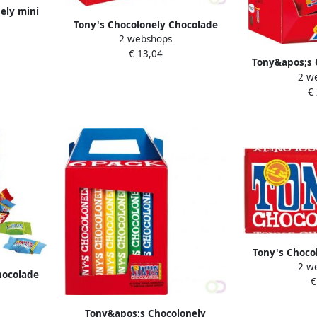
ely mini
Tony's Chocolonely Chocolade
os van 100
2 webshops
Rainbowpack Classic 3 repen Ã
t puur
€ 13,04
180gr
Tony&apos;s 
2 w
chocoladereep 
€
stuks apar
Tony's Choco
2 w
melk 180
hocolade
€
0 st
Tony&apos;s Chocolonely