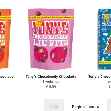
hocolade
Tony's Chocolonely Chocolade
Tony's Choco
1 webshop
1 w
 zeezout
Lil'Bits melk marshmellow biscuit
reep 180gr puu
€ 5,59
€
am
120 gram
Pagina 1 van 4