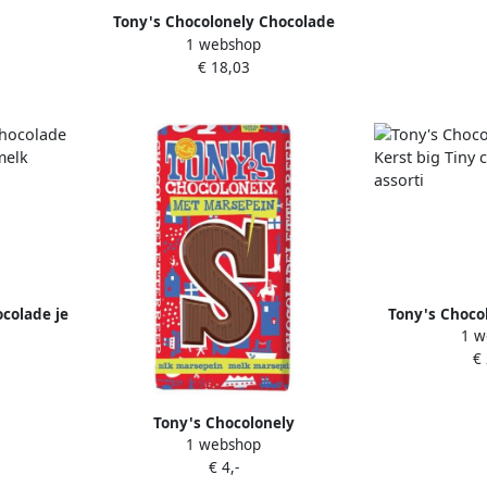
Tony's Chocolonely Chocolade
1 webshop
Kerst big Tiny calendar 225gr
€ 18,03
assorti
colade je
Tony's Choco
1 w
p melk
Kerst big Ti
€
80gr
a
Tony's Chocolonely
1 webshop
Chocoladeletter melk marsepein
€ 4,-
S 180gr