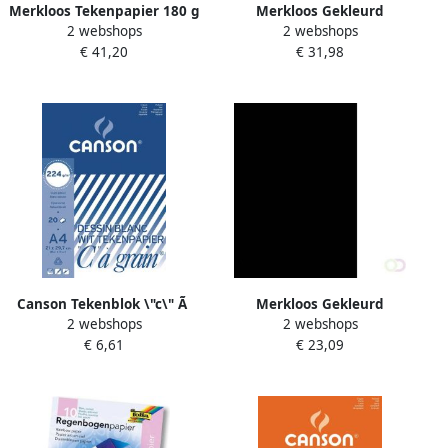
Merkloos Tekenpapier 180 g
Merkloos Gekleurd
2 webshops
2 webshops
ft 21 x 29 7 cm A4 pak van
tekenpapier 120 g ft 25 x 35
€ 41,20
€ 31,98
500 vel
cm geassorteerde kleuren
pak van 500 vel
Canson Tekenblok \"c\" Ã
Merkloos Gekleurd
2 webshops
2 webshops
grainÂ® 224 g mÂ² ft 21 x
tekenpapier 120 g ft 21 x 29
€ 6,61
€ 23,09
29 7 cm(a4 )
7 A4 zwart pak van 500 vel