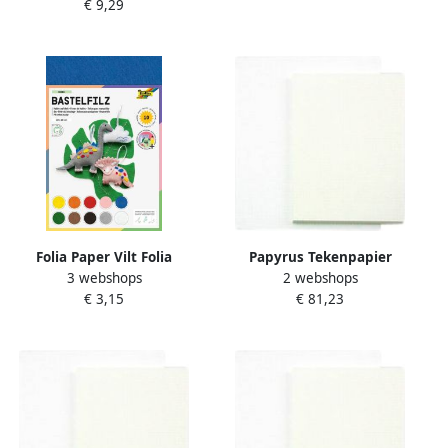
€ 9,29
29 7 cm A4 blok van 15 vel
Folia Paper Vilt Folia
Papyrus Tekenpapier
3 webshops
2 webshops
hobbycraft 20x30cm assorti
65x100cm 160gr 125 vel
€ 3,15
€ 81,23
10 kleuren