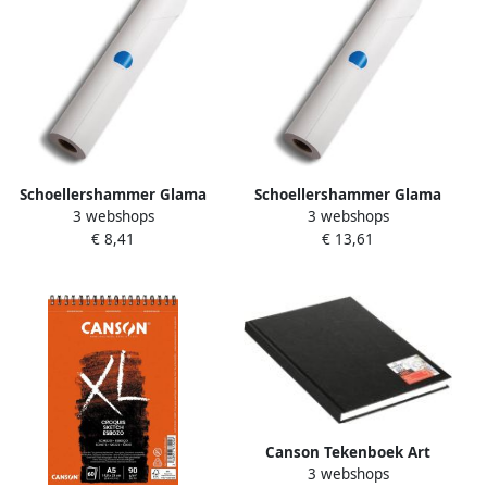
Schoellershammer Glama
Schoellershammer Glama
3 webshops
3 webshops
Basic schetspapier 60 g m²
Basic schetspapier 60 g m²
€ 8,41
€ 13,61
rol van 0 33 x 20 m
rol van 0 33 x 50 m
Canson Tekenboek Art
3 webshops
Dummy 216x279mm 100gr