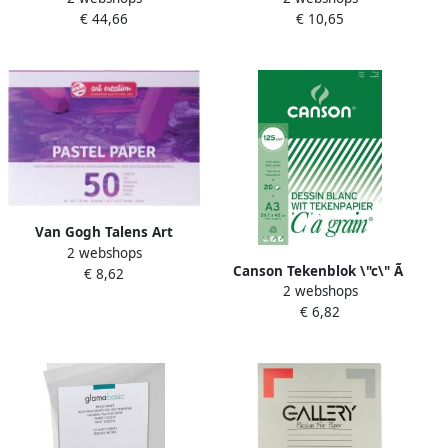
€ 44,66
€ 10,65
20x0 91m 80g m2
(A3) 200 g mÃÂ² blok van 20
VR3001090
vel
Van Gogh Talens Art
2 webshops
Creation pastelpapier 90 g
Canson Tekenblok \"c\" Ã
€ 8,62
ft 21 x 29 7 cm A4 blok van
2 webshops
grainÂ® 125 g mÂ² ft 29 7 x
50 vel
€ 6,82
42 cm(a3 )