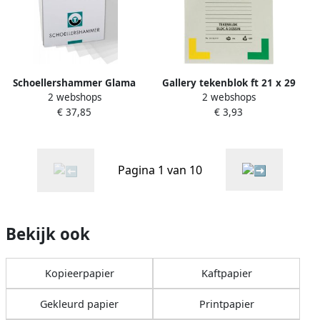
Schoellershammer Glama
Gallery tekenblok ft 21 x 29
2 webshops
2 webshops
papier 100 g ft 29 7 x 42 cm
7 cm (A4) extra zwaar
€ 37,85
€ 3,93
A3 transparant blok van 50
houtvrij papier 190 g mÃÂ²
vel
blok van 20 vel
Pagina 1 van 10
Bekijk ook
Kopieerpapier
Kaftpapier
Gekleurd papier
Printpapier