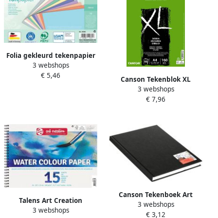
Folia gekleurd tekenpapier
3 webshops
130 g ft 21 x 29 7 cm A4
€ 5,46
geassorteerde kleuren
Canson Tekenblok XL
pastel pak van 100 vel
3 webshops
Dessin A4 160gram 50vel
€ 7,96
spiraal
Canson Tekenboek Art
Talens Art Creation
3 webshops
Dummy 102x152mm 100gr
3 webshops
aquarelpapier 240 g ft 21 x
€ 3,12
100 vel