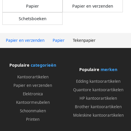
Papier
Papier en verzenden
Schetsboeken
Papier en verzenden
Papier
Tekenpapier
Populaire
categorieën
Populaire
merken
Kantoorartikelen
Edding kantoorartikelen
Papier en verzenden
Quantore kantoorartikelen
Elektronica
HP kantoorartikelen
Kantoormeubelen
Brother kantoorartikelen
Schoonmaken
Moleskine kantoorartikelen
Printen