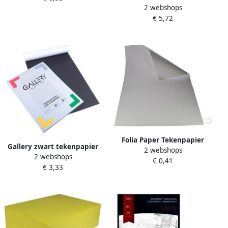
2 webshops
200 gram Grain papier
koude kleuren blok van 50
€ 5,72
vel
Folia Paper Tekenpapier
Gallery zwart tekenpapier
2 webshops
Folia 50x70cm 130gram wit
2 webshops
ft 21 x 29 7 cm A4 120 g
€ 0,41
pak Ã 100 vel
€ 3,33
mÃÂ² 20 vel