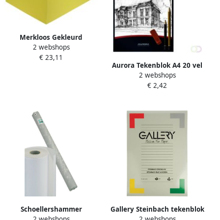
Merkloos Gekleurd
2 webshops
tekenpapier 120 g ft 21 x 29
€ 23,11
7 A4 geel pak van 500 vel
Aurora Tekenblok A4 20 vel
2 webshops
200 gram Grain papier
€ 2,42
Schoellershammer
Gallery Steinbach tekenblok
2 webshops
2 webshops
Transparantpapier Glama
gekorreld ft 29 7 x 42 cm