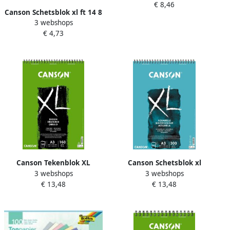
€ 8,46
98 vel
Canson Schetsblok xl ft 14 8
3 webshops
x 21 cm(a5 ) blok van 60
€ 4,73
blad
Canson Tekenblok XL
Canson Schetsblok xl
3 webshops
3 webshops
Dessin A3 160gram 50vel
aquarelle 300g mÂ² ft a3 30
€ 13,48
€ 13,48
spiraal
vel