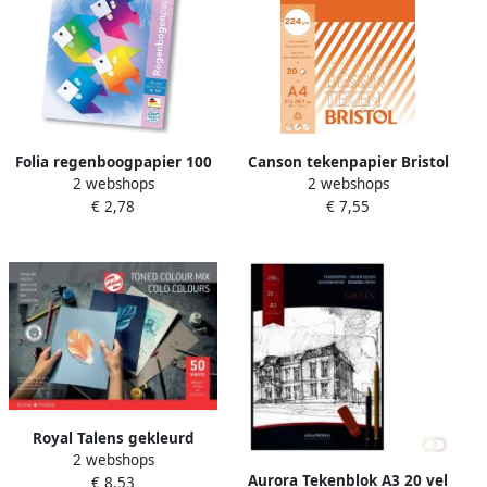
Folia regenboogpapier 100
Canson tekenpapier Bristol
2 webshops
2 webshops
g ft 22 x 32 cm
224 g ft 21 x 29 7 cm A4
€ 2,78
€ 7,55
geassorteerde kleuren pak
blok van 20 vel
van 10 vel
Royal Talens gekleurd
2 webshops
tekenpapier 180 g ft 21 x 29
Aurora Tekenblok A3 20 vel
€ 8,53
7 cm A4 geassorteerde