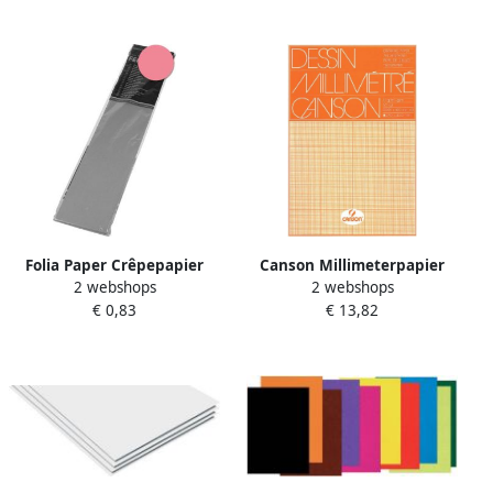
Folia Paper Crêpepapier
Canson Millimeterpapier
2 webshops
2 webshops
Folia 250x50cm nr176
bruingeel bedrukt 50vel
€ 0,83
€ 13,82
zalmroze
72gr A3 wit