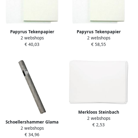
Papyrus Tekenpapier
Papyrus Tekenpapier
2 webshops
2 webshops
50x65cm 200gr 100 vel
65x100cm 120gr 125 vel
€ 40,03
€ 58,55
Merkloos Steinbach
2 webshops
tekenpapier 200 g ft 55 x 73
Schoellershammer Glama
€ 2,53
cm gekorreld per vel
2 webshops
Basic schetspapier 60 g m²
€ 34,96
rol van 0 66 x 50 m