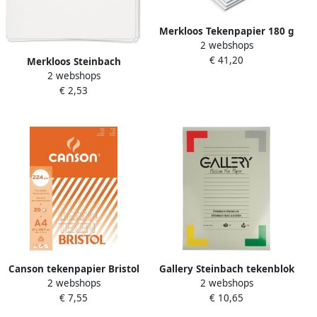
Merkloos Tekenpapier 180 g
2 webshops
ft 21 x 29 7 cm A4 pak van
€ 41,20
500 vel
Merkloos Steinbach
2 webshops
tekenpapier 200 g ft 55 x 73
€ 2,53
cm gekorreld per vel
Canson tekenpapier Bristol
Gallery Steinbach tekenblok
2 webshops
2 webshops
224 g ft 21 x 29 7 cm A4
gekorreld ft 29 7 x 42 cm
€ 7,55
€ 10,65
blok van 20 vel
(A3) 200 g mÃÂ² blok van 20
vel