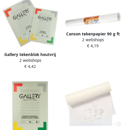
Canson tekenpapier 90 g ft
2 webshops
50 cm x 5 m op rol
€ 4,19
Gallery tekenblok houtvrij
2 webshops
papier 120 g mÃÂ² ft 27 x 36
€ 4,42
cm blok van 24 vel