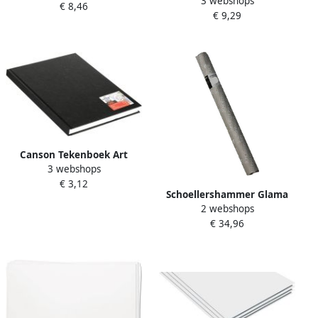
3 webshops
aquarelpapier 240 g ft 21 x
€ 8,46
98 vel
€ 9,29
29 7 cm A4 blok van 15 vel
Canson Tekenboek Art
3 webshops
Dummy 102x152mm 100gr
€ 3,12
100 vel
Schoellershammer Glama
2 webshops
Basic schetspapier 60 g m²
€ 34,96
rol van 0 66 x 50 m