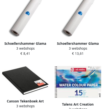
Schoellershammer Glama
Schoellershammer Glama
3 webshops
3 webshops
Basic schetspapier 60 g m²
Basic schetspapier 60 g m²
€ 8,41
€ 13,61
rol van 0 33 x 20 m
rol van 0 33 x 50 m
Canson Tekenboek Art
Talens Art Creation
3 webshops
Dummy 216x279mm 100gr