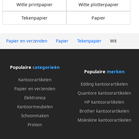
Witte printpapier
Witte plotterpapier
Tekenpapier
Papier
Papier en verzenden
Papier
Tekenpapier
Wit
Populaire
categorieën
Populaire
merken
Kantoorartikelen
Edding kantoorartikelen
Papier en verzenden
Quantore kantoorartikelen
Elektronica
HP kantoorartikelen
Kantoormeubelen
Brother kantoorartikelen
Schoonmaken
Moleskine kantoorartikelen
Printen