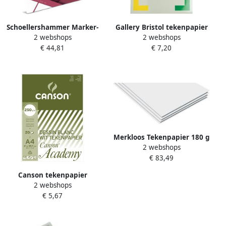
Schoellershammer Marker-
Gallery Bristol tekenpapier
2 webshops
2 webshops
Layoutpapier A2 75g m2 75
200 g ft 29 7 x 42 cm A3
€ 44,81
€ 7,20
vel VF5003083
blok van 20 vel
Merkloos Tekenpapier 180 g
2 webshops
ft 27 x 36 cm pak van 500
€ 83,49
vel
Canson tekenpapier
2 webshops
Academy 250 g ft 21 x 29 7
€ 5,67
cm A4 blok van 20 vel