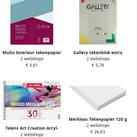
Multo Interieur tekenpapier
Gallery tekenblok extra
2 webshops
2 webshops
A4 23-rings 50 vel
zwaar houtvrij papier 190 g
€ 3,61
€ 5,78
mÃÂ² ft 29 7 x 42 cm (A3)
blok van 20 vel
Merkloos Tekenpapier 120 g
2 webshops
ft 21 x 29 7 cm A4 pak van
Talens Art Creation Acryl-
€ 26,63
500 vel
2 webshops
aquarelverfpapier mixed