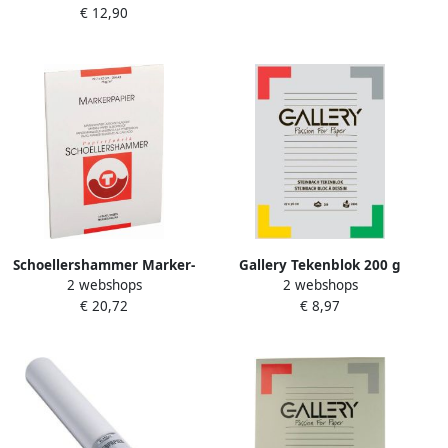
€ 12,90
media A4 wit
Schoellershammer Marker-
Gallery Tekenblok 200 g
2 webshops
2 webshops
Layoutpapier A3 75g m2 75
mÂ² steinbach gekorreld 20
€ 20,72
€ 8,97
vel VF5003078
blad ft 27 x 36 cm