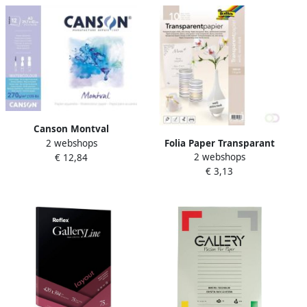
Canson Montval
2 webshops
Folia Paper Transparant
aquarelpapier wit met
2 webshops
€ 12,84
papier Folia A4 115gr 10 vel
grove korrel 270 g mÂ² ft A3
€ 3,13
wit
blok met 12 vellen