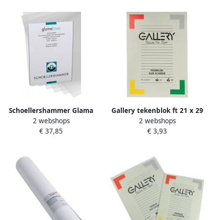
Schoellershammer Glama
Gallery tekenblok ft 21 x 29
2 webshops
2 webshops
papier 100 g ft 29 7 x 42 cm
7 cm (A4) extra zwaar
€ 37,85
€ 3,93
A3 transparant blok van 50
houtvrij papier 190 g mÃÂ²
vel
blok van 20 vel