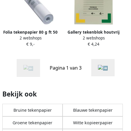
Folia tekenpapier 80 g ft 50
Gallery tekenblok houtvrij
2 webshops
2 webshops
cm x 25 m houtvrij papier
papier 120 g mÃÂ² ft 24 x 32
€ 9,-
€ 4,24
op rol
cm blok van 24 vel
Pagina 1 van 3
Bekijk ook
Bruine tekenpapier
Blauwe tekenpapier
Groene tekenpapier
Witte kopieerpapier