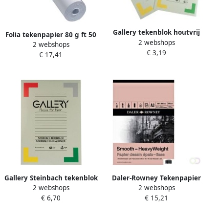
Gallery tekenblok houtvrij
Folia tekenpapier 80 g ft 50
2 webshops
papier 120 g mÃÂ² ft 21 x 29
2 webshops
cm x 50 m houtvrij papier
€ 3,19
7 cm (A4) blok van 24 vel
€ 17,41
op rol
Gallery Steinbach tekenblok
Daler-Rowney Tekenpapier
2 webshops
2 webshops
gekorreld ft 21 x 29 7 cm
Smooth Heavyweight 220gr
€ 6,70
€ 15,21
(A4) 250 g mÂ² blok van 20
A3 natuurlijk wit
vel