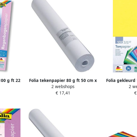
00 g ft 22
Folia tekenpapier 80 g ft 50 cm x
Folia gekleurd
2 webshops
2 w
 kleuren
50 m houtvrij papier op rol
ft 21 x 29 7 c
€ 17,41
€
l
kleuren pa