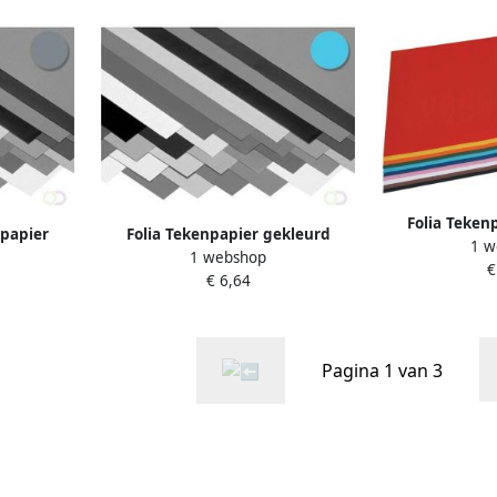
Folia Teken
npapier
Folia Tekenpapier gekleurd
1 w
geassorte
1 webshop
hemelsblauw
€
€ 6,64
Pagina 1 van 3