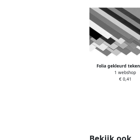
Folia gekleurd teke
1 webshop
donkergrijs
€ 0,41
Bekijk ook