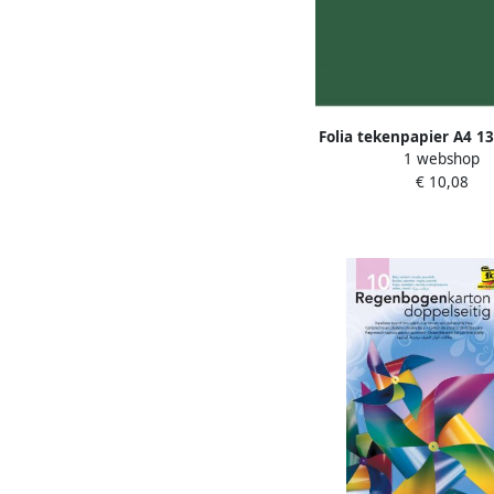
Folia tekenpapier A4 1
1 webshop
100 vel denneng
€ 10,08