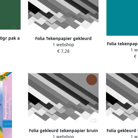
30gr pak a
Folia Tekenpapier gekleurd
Folia tekenpap
roen
1 webshop
donkergrijs
1 w
100 ve
€ 7,28
€
Folia gekleurd tekenpapier bruin
Folia gekleurd
1 webshop
1 w