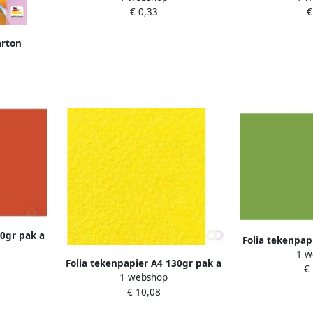
€ 0,33
€
arton
30gr pak a
Folia tekenpap
od
1 w
100 ve
Folia tekenpapier A4 130gr pak a
€
1 webshop
100 vel bananengeel
€ 10,08