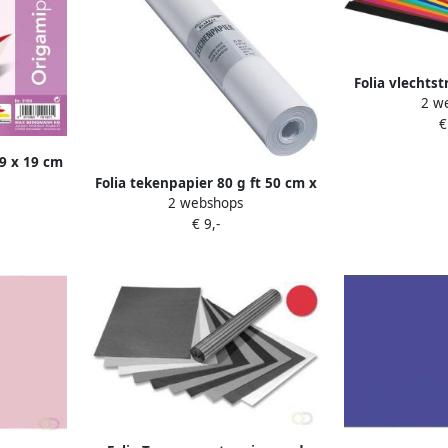
Folia vlechts
2 w
pak van 
€
geassorte
19 x 19 cm
Folia tekenpapier 80 g ft 50 cm x
2 webshops
25 m houtvrij papier op rol
€ 9,-