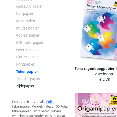
Gekleurd papier
Kaftpapier
Kassarollen
Knutselpapier
Kopieerpapier
Millimeterpapier
Overtrekpapier
Plotterpapier
Printpapier
Folia regenboogpapier 1
Tekenpapier
2 webshops
x 32 cm geassorteerde
Transferpapier
€ 2,78
pak van 10 ve
Zijdepapier
Een overzicht van alle
Folia
tekenpapier. Vergelijk deze 100 Folia
tekenpapier van 2 betrouwbare
webshops op model, prijs en maat.