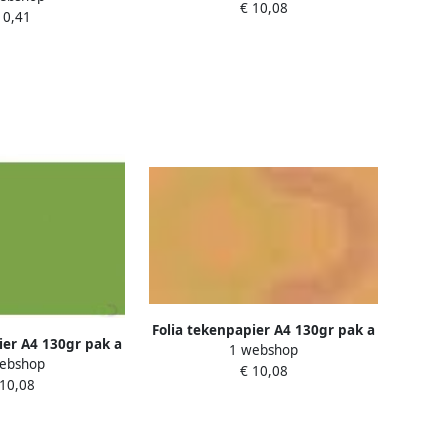
€ 10,08
 0,41
Folia tekenpapier A4 130gr pak a
ier A4 130gr pak a
1 webshop
100 vel okergeel
ebshop
l mosgroen
€ 10,08
 10,08