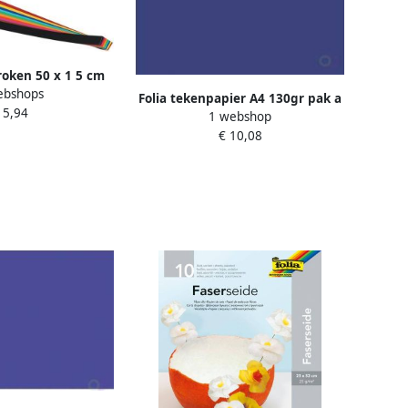
troken 50 x 1 5 cm
ebshops
200 stuks in
Folia tekenpapier A4 130gr pak a
 5,94
erde kleuren
1 webshop
100 vel koningsblauw
€ 10,08