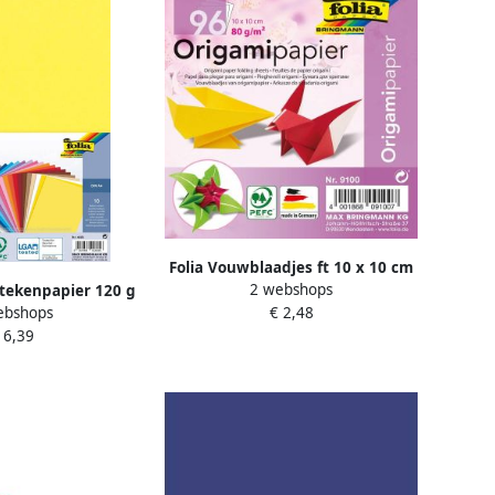
Folia Vouwblaadjes ft 10 x 10 cm
2 webshops
 tekenpapier 120 g
ebshops
€ 2,48
m A4 geassorteerde
 6,39
k van 100 vel