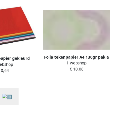
Folia tekenpapier A4 130gr pak a
papier gekleurd
1 webshop
100 vel steengrijs
ebshop
erde kleuren
€ 10,08
 0,64