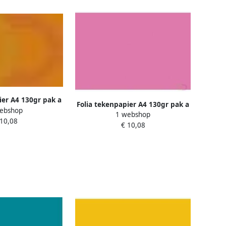
ier A4 130gr pak a
Folia tekenpapier A4 130gr pak a
ebshop
 terracotta
1 webshop
100 vel oudroze
 10,08
€ 10,08