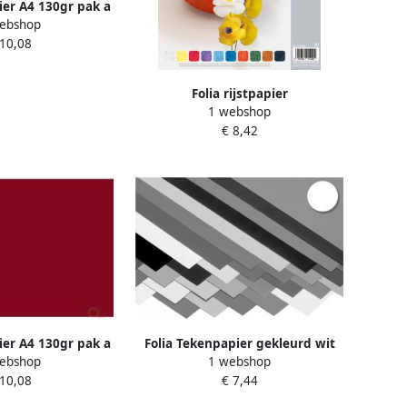
ier A4 130gr pak a
ebshop
 donkerlila
 10,08
Folia rijstpapier
1 webshop
€ 8,42
Folia Tekenpapier gekleurd wit
ier A4 130gr pak a
1 webshop
ebshop
 donkerrood
€ 7,44
 10,08