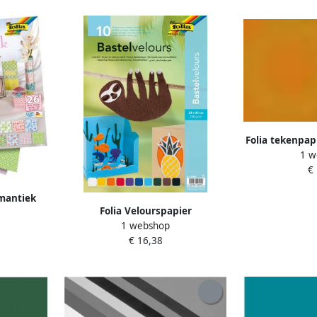
Folia tekenpap
1 w
100 vel
€
omantiek
Folia Velourspapier
1 webshop
€ 16,38